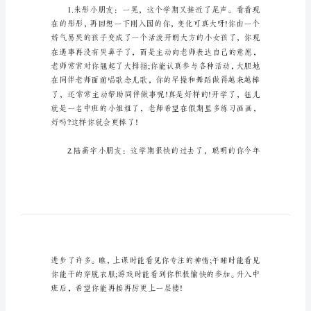
写-
幼
儿
园
小
班
评
语
期
中