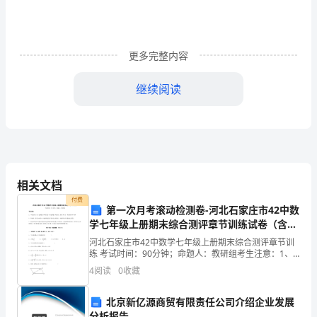
班
评
更多完整内容
语
继续阅读
期
中
小
班
相关文档
幼
付费
第一次月考滚动检测卷-河北石家庄市42中数
儿
学七年级上册期末综合测评章节训练试卷（含答
评
案详解）
河北石家庄市42中数学七年级上册期末综合测评章节训
练 考试时间：90分钟；命题人：教研组考生注意：1、
语
本卷分第I卷（选择题）和第Ⅱ卷（非选择题）两部分，满
4
阅读
0
收藏
分100分，考试时间90分钟2、答卷前，考生务
怎
北京新亿源商贸有限责任公司介绍企业发展
么
分析报告