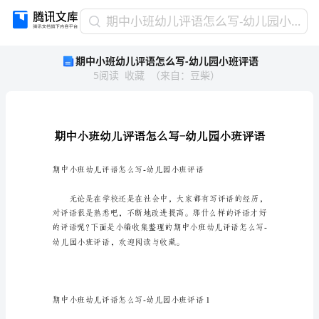
期
期中小班幼儿评语怎么写-幼儿园小班评语
中
期中小班幼儿评语怎么写-幼儿园小班评语
小
5
阅读
收藏
（
来自
：
豆柴
）
班
幼
儿
评
语
怎
么