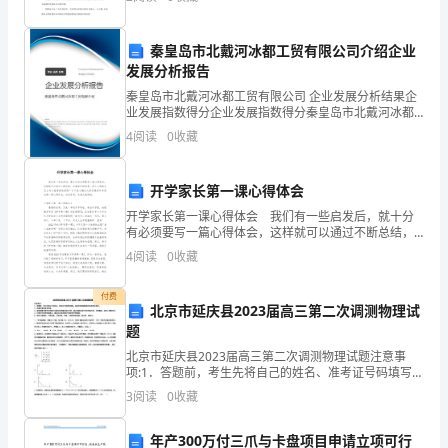
学
律、法例的规定合伙人本着公正、同样、互利的原则友
善磋商订立
校
秦皇岛市北戴河冰都工贸有限公司介绍企业
还
发展分析报告
秦皇岛市北戴河冰都工贸有限公司 企业发展分析结果企
是
业发展指数得分企业发展指数得分秦皇岛市北戴河冰都
工贸有限公司综合得分说明：企业发展指数根据企业规
4
阅读
0
收藏
在
模、企业创新、企业风险、企业活力四个维度对企业发
展情
社
开学家长第一课心得体会
会
开学家长第一课心得体会 我们有一些启发后，就十分
有必须要写一篇心得体会，这样就可以通过不断总结，
中，
丰富我们的思想。那么心得体会怎么写才能感染读者
4
阅读
0
收藏
呢？以下是小编为大家收集的开学家长第一课心得体
大
会，仅供参
付费
北京市延庆县2023届高三第二次调测物理试
家
题
都
北京市延庆县2023届高三第二次调测物理试题注意事
项:1．答题前，考生先将自己的姓名、准考证号码填写清
有
楚，将条形码准确粘贴在条形码区域内。2．答题时请按
3
阅读
0
收藏
要求用笔。3．请按照题号顺序在答题卡各题目的答题
写
年产300万付三爪与卡盘项目申请立项可行