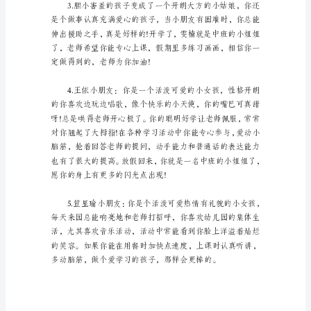
小
班
幼
儿
评
语
怎
好吗?这样你就会更棒了!
么
写-
幼
儿
园
小