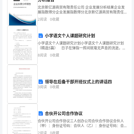
定做得到的，老师为你加油!
北京新亿源商贸有限责任公司 企业发展分析结果企业发
写-
展指数得分企业发展指数得分北京新亿源商贸有限责任
公司综合得分说明：企业发展指数根据企业规模、企业
幼
2
阅读
0
收藏
创新、企业风险、企业活力四个维度对企业发展情况进
行评
儿
小学语文个人课题研究计划
园
小学语文个人课题研究计划小学语文个人课题研究计划
（精选5篇） 日子在弹指一挥间就毫无声息的流逝，我
小
们的工作同时也在不断更新迭代中，做好计划可是让你
8
阅读
0
收藏
提高工作效率的方法喔！计划怎么写才能发挥它最大的
班
作
评
语
领导在后备干部开班仪式上的讲话四
3
阅读
0
收藏
无
愿你的身上有更多的闪光点出现!
论
是
合伙开公司合作协议
合伙开公司合作协议三人创办公司合伙合作协议合伙人
在
（甲）：身份证号码：合伙人（乙）：身份证号码：合
伙人（丙）：身份证号码：以上各方依照国家有关法
2
阅读
0
收藏