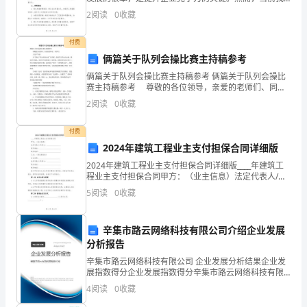
思
国一些企业在产品质量上存在着一些问题，如产品不合
级提供了新的思路。
2
阅读
0
收藏
格率高、售后服务不到位等，影响了企业形象和市场竞
想
争力
付费
为
俩篇关于队列会操比赛主持稿参考
指
俩篇关于队列会操比赛主持稿参考 俩篇关于队列会操比
赛主持稿参考 尊敬的各位领导，亲爱的老师们、同学
导，
们： 大家下午好！ 为了推进“阳光体育运动”的开
2
阅读
0
收藏
展，促进学生的身心安康，增强学生体质，培养
坚
付费
决
2024年建筑工程业主支付担保合同详细版
贯
2024年建筑工程业主支付担保合同详细版____年建筑工
程业主支付担保合同甲方：（业主信息）法定代表人/负
责人：_________________联系地址：______________________
彻
5
阅读
0
收藏
落
辛集市路云网络科技有限公司介绍企业发展
实
分析报告
党
辛集市路云网络科技有限公司 企业发展分析结果企业发
展指数得分企业发展指数得分辛集市路云网络科技有限
公司综合得分说明：企业发展指数根据企业规模、企业
中
4
阅读
0
收藏
创新、企业风险、企业活力四个维度对企业发展情况进
行评