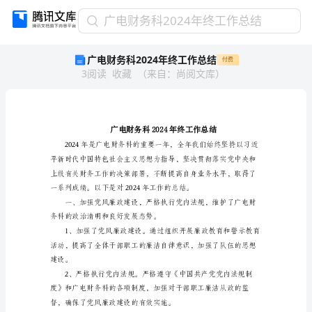
广
广电财务科2024年终工作总结
电
广电财务科2024年终工作总结
付费
财
3
阅读
收藏
（
来自
：
尚阅文库
）
务
科
2024
年
终
工
作