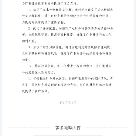
总
廉洁自律和队伍的凝聚力。
结
2024
年
了广电财务科的稳定运行。
是
广
电
实际工作需要。
财
务
科
的
重
更多完整内容
要