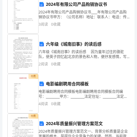
2024年有限公司产品购销协议书
平
为机关的决策提供了重要依据。
2024年有限公司产品购销协议书____年有限公司产品购
销协议书甲方：（公司名称）地址：联系人：电话：传
新
真：电子邮件：乙方：（公司名称）地址：联系人：电
3
阅读
0
收藏
话：传真：电子邮件：鉴于甲乙双方具备购销产品的能
时
代
六年级《城南旧事》的读后感
顺利开展。
中
六年级《城南旧事》的读后感 因为童年过往的骆驼
队，使英子回忆起北京的景色和人物，便抒发感情，写
国
了一篇《城南旧事》的小说。读这篇小说时，我仿佛看
2
阅读
0
收藏
见了林英子多姿多彩的童年。 在惠安馆里，英子结识
了
特
付费
色
稳定。
电影编剧聘用合同模板
电影编剧聘用合同模板电影编剧聘用合同模板合同编
社
号：_________甲方：_________法定住址：_________法定代
表人：_________职务：_________委托代理人：
会
4
阅读
0
收藏
科的发展注入新的动力。
主
付费
2024年质量振兴管理方案范文
义
2024年质量振兴管理方案范文一、背景分析质量是企业
发展的根本，是提升企业竞争力的关键。然而，当前我