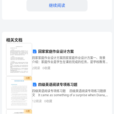
一
继续阅读
年，
全
年
相关文档
我
们
回家家庭作业设计方案
始
回家家庭作业设计方案回家家庭作业设计方案一、背景
介绍：家庭作业是学生在课后完成的任务，是学校教育
的一部分。家庭作业的目的是通过巩固学生在课堂上所
终
2
阅读
0
收藏
学的知识，培养学生独立思考和自主学习的能力。然
财务科的财务安全。
而，
坚
付费
四级英语阅读专项练习题
持
四级英语阅读专项练习题 四级英语阅读专项练习题原
以
文 It came as something of a surprise when Diana,
Princess of Wales, made
12
阅读
0
收藏
习
近
付费