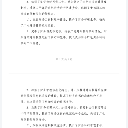
总
结
广
务科的政治清明和良好发展态势。
电
财
务
科
建设。
2024
年
终
工
作