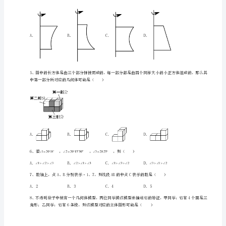
上
册
第
四
单
元
几
何
图
形