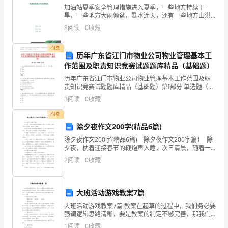
福
加油站夏季安全管理措施进入夏季，一些地方持续干
旱，一些地方大雨倾盆，暴水连天，还有一些地方山洪
突发，这些天气现象如不引起重视，会给加油站经营带
建
8
阅读
0
收藏
来意想不到的严重后果。常见的加油站安全隐患包括如
下几点：一
厦
付费
历年广东省江门市物业公司物业管理基本工
门
作范围及职责知识竞赛试题题库精品（基础题）
中第一部分所对应的几何体可能是（）
市
历年广东省江门市物业公司物业管理基本工作范围及职
责知识竞赛试题题库精品（基础题）第I部分 单选题（50
题）1. 物业管理规章制度的结构一般包括标题、正文、(
翔
3
阅读
0
收藏
)和日期。A: 签字B: 附件C: 具
安
付费
除夕夜作文200字(精品6篇)
第
除夕夜作文200字(精品6篇) 除夕夜作文200字篇1 除
夕夜，枕着迎接春节的鞭炮声入睡，次日清晨，随着一
一
声春节问候，我睁开了双眼。 窗外又响起了噼里啪啦
2
阅读
0
收藏
的鞭炮声，这是人们告别旧年的恋恋不舍
中
学
大班活动游戏教案7篇
数
大班活动游戏教案7篇 教案在起草的过程中，我们务必要
强调逻辑思路清晰，要是教案的制定不够完善，那我们
学
的课堂效率是很难有所提升的，以下是小编精心为您推
1
阅读
0
收藏