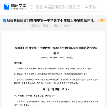
解
解析卷福建厦门市翔安第一中学数学七年级上册第四单元几何图形初步定向测评试题（详解）
析
解析卷福建厦门市翔安第一中学数学七年级上册第四单元几何图形初步定向测评试题（详解）
付费
卷
2
阅读
收藏
（
来自
：
豆柴
）
福
建
厦
门
市
翔
测
安