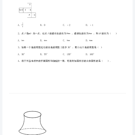
第
考生注意：
一
中
学
数
学
一、单选题（10小题，每小题2分，共计20分）
七
A
年
x
相等，则的值是（）
级