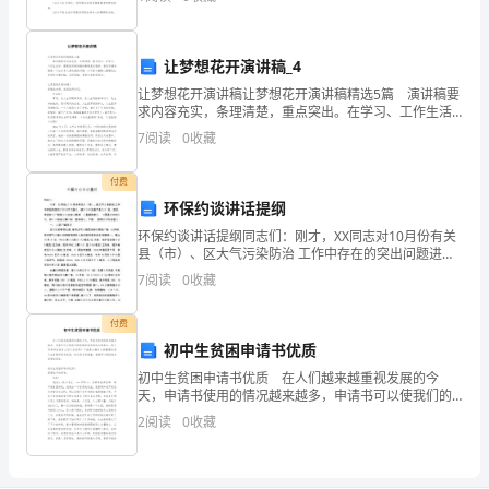
荐的大班活动游戏教案7篇，供大家参考。
七
年
让梦想花开演讲稿_4
让梦想花开演讲稿让梦想花开演讲稿精选5篇 演讲稿要
级
求内容充实，条理清楚，重点突出。在学习、工作生活
中，需要使用演讲稿的事情愈发增多，相信写演讲稿是
上
7
阅读
0
收藏
一个让许多人都头痛的问题，以下是小编精心整理的让
梦
册
付费
环保约谈讲话提纲
第
环保约谈讲话提纲同志们：刚才，XX同志对10月份有关
四
县（市）、区大气污染防治 工作中存在的突出问题进行
了通报，被约谈单位做了表态发 言。会后，希望你们严
7
阅读
0
收藏
单
格落实这次会议精神，认真吸取教训， 对照通报中的
元
付费
初中生贫困申请书优质
几
初中生贫困申请书优质 在人们越来越重视发展的今
天，申请书使用的情况越来越多，申请书可以使我们的
何
愿望和请求得到合理表达。那么申请书应该怎么写才合
2
阅读
0
收藏
适呢？下面是小编为大家整理的初中生贫困申请书优
图
质，供大家
形