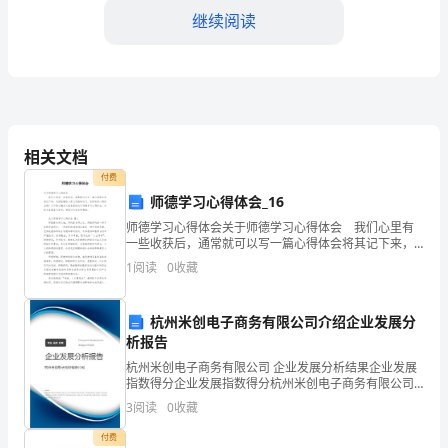
继续阅读
并
详
细
汇
平。
相关文档
报
付费
师德学习心得体会_16
一
行。
师德学习心得体会关于师德学习心得体会 我们心里有
下
三、遇到的问题：
一些收获后，通常就可以写一篇心得体会将其记下来，
这样能够给人努力向前的动力。怎样写好心得体会呢？
1
阅读
0
收藏
我
以下是小编为大家收集的关于师德学习心得体会，欢迎
大家
所
点：
杭州米创电子商务有限公司介绍企业发展分
析报告
取
杭州米创电子商务有限公司 企业发展分析结果企业发展
得
指数得分企业发展指数得分杭州米创电子商务有限公司
综合得分说明：企业发展指数根据企业规模、企业创
3
阅读
0
收藏
的
新、企业风险、企业活力四个维度对企业发展情况进行
评价。
付费