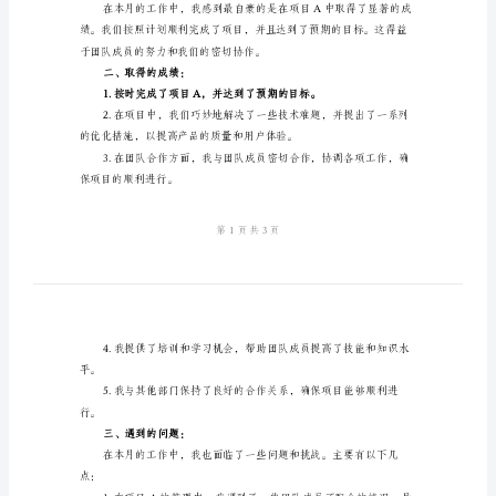
工
绩和遇到的问题。
作
一、工作总结：
总
结
报
合，合理分配资源，严格控制进度。
告
范
本
尊
敬
的
领
导：