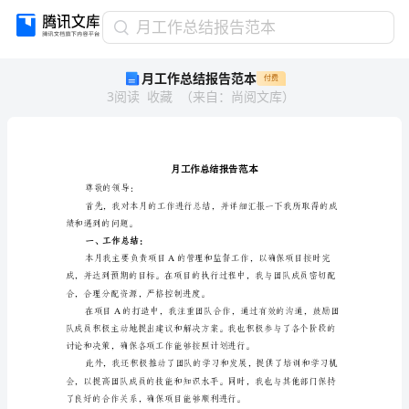
月
月工作总结报告范本
工
月工作总结报告范本
付费
作
3
阅读
收藏
（
来自
：
尚阅文库
）
总
结
报
告
范
本
尊敬的领导：
月