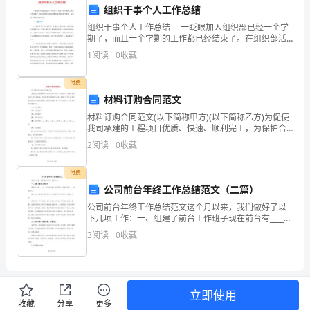
成
组织干事个人工作总结
绩
组织干事个人工作总结 一眨眼加入组织部已经一个学
解决了这些问题。
期了，而且一个学期的工作都已经结束了。在组织部活
和
动的这段期间我真的收获了很多，也得到了很多经验和
1
阅读
0
收藏
教训。 一、团务工作 1、刚开始工作主动性不够，
遇
付费
到
材料订购合同范文
四、下一步的计划：
材料订购合同范文(以下简称甲方)(以下简称乙方)为促使
的
我司承建的工程项目优质、快速、顺利完工，为保护合
同当事人的合法权益，为明确双方的权利和义务，依据
问
2
阅读
0
收藏
《中华人民共和国新合同法》的有关规定，经双方协商
一
题。
付费
公司前台年终工作总结范文（二篇）
一、
公司前台年终工作总结范文这个月以来，我们做好了以
工
下几项工作：一、组建了前台工作班子现在前台有____
人，实行早中晚三班制轮换。早晚班各一人，中班两
3
阅读
0
收藏
人。二、注重与各部门的协调工作，根据每日房态进行
作
开房退
总
量。
结：
立即使用
收藏
分享
更多