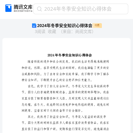
2024
2024年冬季安全知识心得体会
年
2024年冬季安全知识心得体会
付费
冬
3
阅读
收藏
（
来自
：
尚阅文库
）
季
安
全
知
识
心
得