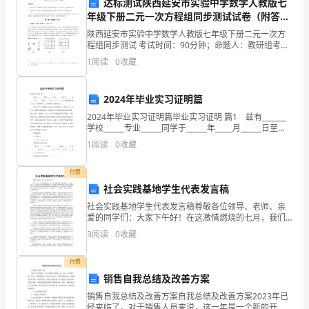
理状态。
达标测试陕西延安市实验中学数学人教版七
年级下册二元一次方程组同步测试试卷（附答案
利
详解）
陕西延安市实验中学数学人教版七年级下册二元一次方
和
程组同步测试 考试时间：90分钟；命题人：教研组考生
注意：1、本卷分第I卷（选择题）和第Ⅱ卷（非选择题）
1
阅读
0
收藏
舒
两部分，满分100分，考试时间90分钟2、答卷前
适。
2024年毕业实习证明篇
然
2024年毕业实习证明篇毕业实习证明 篇1 兹有_______
学校______专业______同学于______年_____月______日至
而，
______年____月_____日在我食品实验室实习
1
阅读
0
收藏
的环境中幸福地生活。
在
付费
享
社会实践基地学生代表发言稿
社会实践基地学生代表发言稿尊敬各位领导、老师、亲
受
爱的同学们：大家下午好！在这激情燃烧的七月，我们
怀着激动的心情迎来了xx建筑大学在xx三中的社会实践
3
阅读
0
收藏
现
基地揭牌仪式，首先请允许我代表参加本次社会实
代
付费
销售自我总结及改善方案
生
销售自我总结及改善方案自我总结及改善方案2023年已
经来临了，对于销售人员来说，这一年是一个新的开