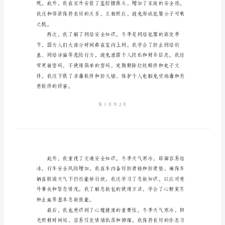
体
会
2024
年
冬
季
安
全
知
识
心
得