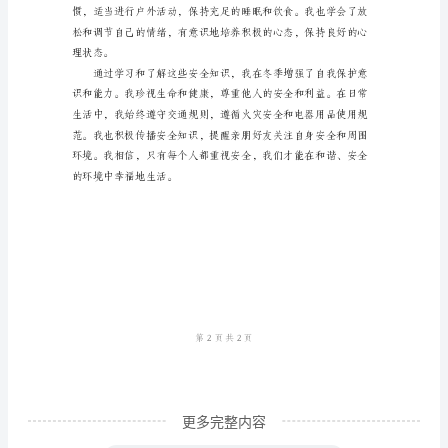
体
之机。
会
随
着
科
技
的
进
意软件的侵害。
步
和
社
会
更多完整内容
的