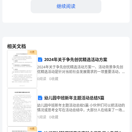
继续阅读
发
展，
我
们
相关文档
的
付费
生
2024年关于争先创优精选活动方案
2024年关于争先创优精选活动方案一、活动背景争先创
活
优精选活动是针对当前社会发展需求的一项重要活动，
和止血等基本急救技能。
旨在激发广大干部和员工的工作热情，发挥他们的创造
变
0
阅读
0
收藏
力和创新能力，推动企业的转型升级和可持续发展。
二、活
得
幼儿园中班新年主题活动总结5篇
越
幼儿园中班新年主题活动总结5篇 小伙伴们可以把活动的
来
情况或思考全写在活动总结中，大部分人在结束了一场
活动之后，都会进行活动总结的写作，小编今天就为您
1
阅读
0
收藏
越
带来了幼儿园中班新年主题活动总结5篇，相信一定
便
付费