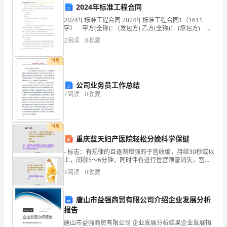
现
2024年标准工程合同
场
2024年标准工程合同 2024年标准工程合同1（1611
字） 甲方(全称)： (发包方) 乙方(全称)： (承包方) 依
照《中华人民共和国合同法》、《中华人民共和国建筑
必
2
阅读
0
收藏
法》及其他有关法律、行政法
须
付费
设
公司业务员工作总结
置
7
阅读
0
收藏
明
显
付费
重庆蓝天妇产医院轻松分娩科学保健
的
- 标志：有规律的且逐渐增强的子宫收缩，持续30秒或以
上，间歇5～6分钟，同时伴有进行性宫颈管消失，宫口
标
扩张和胎先露部下降。 - 见红（流血）：发生在分娩发动
4
阅读
0
收藏
前24～48小时，应
牌，
标
唐山市益强商贸有限公司介绍企业发展分析
报告
明
唐山市益强商贸有限公司 企业发展分析结果企业发展指