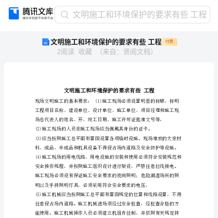
文
文明施工和环境保护的要求有些 工程
明
文明施工和环境保护的要求有些 工程
付费
施
2
阅读
收藏
（
来自
：
贤阅文档
）
工
和
环
境
保
护
的