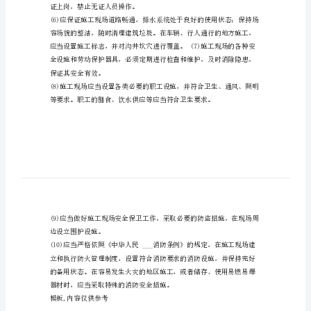
要
求
有
些
工
程
文
明
施
工
证上岗，禁止无证人员操作。
和