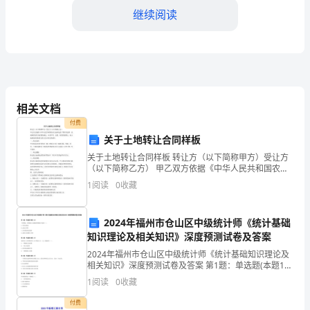
场
继续阅读
文
明
施
边设立围护设施。
工
相关文档
的
付费
关于土地转让合同样板
基
关于土地转让合同样板 转让方（以下简称甲方）受让方
本
（以下简称乙方） 甲乙双方依据《中华人民共和国农村
土地承包法》等有关法律、法规和国家有关政策的规
1
阅读
0
收藏
定，本着平等、自愿、有偿的原那么，就土地承包经营
要
权转让
模板,内容仅供参考
求：
2024年福州市仓山区中级统计师《统计基础
知识理论及相关知识》深度预测试卷及答案
(1)
2024年福州市仓山区中级统计师《统计基础知识理论及
施
相关知识》深度预测试卷及答案 第1题：单选题(本题1
分)下列情况，需要进行全面清查的情况不包括（）。A.
1
阅读
0
收藏
年终决算前B.企业合并时C.企业股份制改制时
工
付费