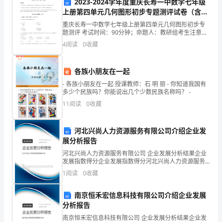
2023-2024学年度重庆长寿一中数学七年级
队
上册第四单元几何图形初步专题测评试卷（含答
副
案详解版）
重庆长寿一中数学七年级上册第四单元几何图形初步专
题测评 考试时间：90分钟；命题人：教研组考生注意：
中
1、本卷分第I卷（选择题）和第Ⅱ卷（非选择题）两部
4
阅读
0
收藏
分，满分100分，考试时间90分钟2、答卷前，考生
队
各族小朋友在一起
长。
- 各族小朋友在一起 授课教师：石 明 丽 - 你知道我国有
在
多少个民族吗？你能说出几个少数民族名称吗？ -
11
阅读
0
收藏
他
带
河北兴尚人力资源服务有限公司介绍企业发
展分析报告
领
河北兴尚人力资源服务有限公司 企业发展分析结果企业
下，
发展指数得分企业发展指数得分河北兴尚人力资源服务
义勇为先进分子”称号。
有限公司综合得分说明：企业发展指数根据企业规模、
1
阅读
0
收藏
近
企业创新、企业风险、企业活力四个维度对企业发展情
况进
两
南京恒禾宏信息科技有限公司介绍企业发展
分析报告
年
南京恒禾宏信息科技有限公司 企业发展分析结果企业发