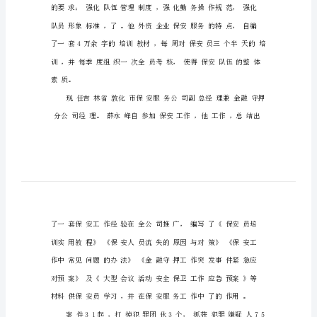
保
安
员
入
党
申
为总公司先进工作者。
请
书
范
文
1996
年
9