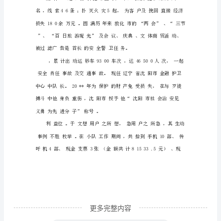
月
参
加
保
素质。
安
工
作，
现
任
天
津
市
更多完整内容