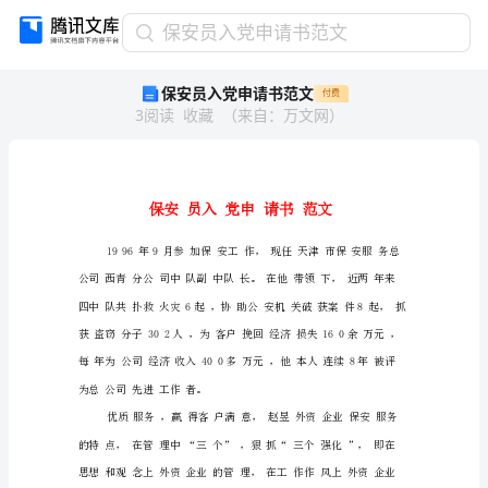
保
保安员入党申请书范文
安
保安员入党申请书范文
付费
员
3
阅读
收藏
（
来自
：
万文网
）
入
党
申
请
书
范
文