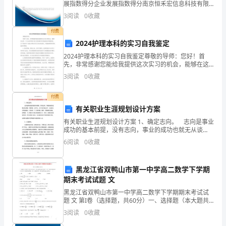
展指数得分企业发展指数得分南京恒禾宏信息科技有限
来
公司综合得分说明：企业发展指数根据企业规模、企业
3
阅读
0
收藏
创新、企业风险、企业活力四个维度对企业发展情况进
四
行评
付费
中
2024护理本科的实习自我鉴定
2024护理本科的实习自我鉴定尊敬的导师：您好！首
队
先，非常感谢您能给我提供这次实习的机会，能够在这
样一个专业的环境中进行实际操作和实践是我非常期待
3
阅读
0
收藏
共
的。以下是我对于2023护理本科实习的自我鉴定，希望
能
扑
付费
有关职业生涯规划设计方案
救
有关职业生涯规划设计方案 1、确定志向。 志向是事业
火
成功的基本前提，没有志向，事业的成功也就无从谈
起。俗话说：志不立，天下无可成之事。立志是人生的
6
阅读
0
收藏
起跑点，反映着一个人的理想、胸怀、情趣和价值
灾
保
黑龙江省双鸭山市第一中学高二数学下学期
安
期末考试试题 文
员
黑龙江省双鸭山市第一中学高二数学下学期期末考试试
题 文 第I卷（选择题，共60分）一、选择题（本大题共
入
12小题，每小题5分，在每小题给出的四个选项中，只有
3
阅读
0
收藏
党
一