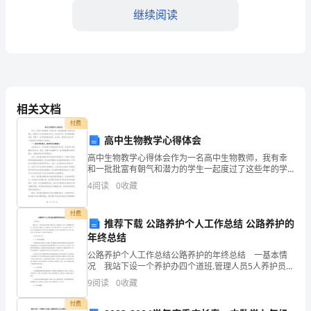
保
继续阅读
安
服
务
总
相关文档
公
付费
高中生物教学心得体会
司
高中生物教学心得体会作为一名高中生物教师，我有幸
西
和一批批富有朝气和潜力的学生一起度过了这些年的学
习时光。在这些年中，我不断探索和实践，积累了一些
4
阅读
0
收藏
宝贵的教学经验。在这里，我将和大家分享一下我的高
青
中生物教
付费
分
推荐下载 公路养护个人工作总结 公路养护的
年终总结
公
公路养护个人工作总结公路养护的年终总结 一基本情
司
况 我站下设一个养护办四个道班.管理人员5人养护员工
25人.管养路段主线36.1公里,林口互通区1处.大桥979.94
9
阅读
0
收藏
米/6座、中桥373.36米/
中
付费