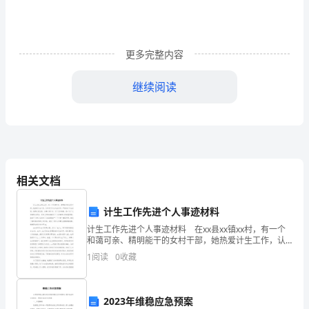
动
主
更多完整内容
题：
欢
继续阅读
乐
中
秋
相关文档
购
活动二：中秋月饼节
物
计生工作先进个人事迹材料
节
计生工作先进个人事迹材料 在xx县xx镇xx村，有一个
和蔼可亲、精明能干的女村干部，她热爱计生工作，认
__
真学习计生专业知识，严格执行计生法规。她群众观念
1
阅读
0
收藏
全国十种名优品牌月饼。
强，办事公道正派、乐于无私奉献，热心为广大育龄群
天
天
2023年维稳应急预案