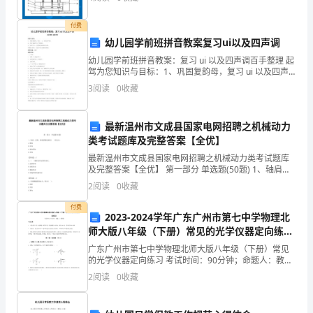
9
付费
2)采购员：
月
幼儿园学前班拼音教案复习ui以及四声调
幼儿园学前班拼音教案：复习 ui 以及四声调百手整理 起
24
驾为您知识与目标：1、巩固复韵母，复习 ui 以及四声
3)场地布置：
调。2、学会复韵母与声母相拼。3、认识生字，并能流
日
3
阅读
0
收藏
利地朗读儿歌。情感与
（10
4)后勤员：
最新温州市文成县国家电网招聘之机械动力
天）
类考试题库及完整答案【全优】
最新温州市文成县国家电网招聘之机械动力类考试题库
三、
及完整答案【全优】 第一部分 单选题(50题) 1、轴肩、
套筒、轴端挡圈是轴的( )的方法。A.轴向B.径向C.轴向固
主
2
阅读
0
收藏
定D.双向【答案】：C2
要
付费
2023-2024学年广东广州市第七中学物理北
师大版八年级（下册）常见的光学仪器定向练习
活
试题（解析版）
广东广州市第七中学物理北师大版八年级（下册）常见
动：
的光学仪器定向练习 考试时间：90分钟；命题人：教研
组考生注意：1、本卷分第I卷（选择题）和第Ⅱ卷（非选
2
阅读
0
收藏
活
择题）两部分，满分100分，考试时间90分钟2、
动