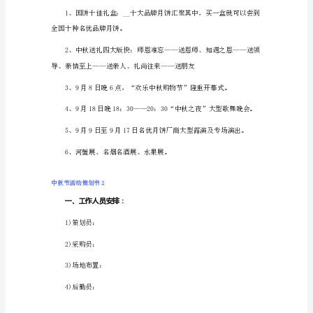
15
100元换两张，依此类推，多买多换。
篇)
中
秋
中奖机会。
节
3、奖项设置：
活
动
策
划
书
1
一、
活