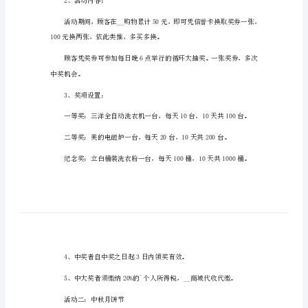
15
一、活动主题：
篇)
欢乐中秋购物节__天天抽大奖
中
二、活动时间
秋
节
三、主要活动：
活
动
策
1、活动时间：
划
书
2、活动内容：
(集
合