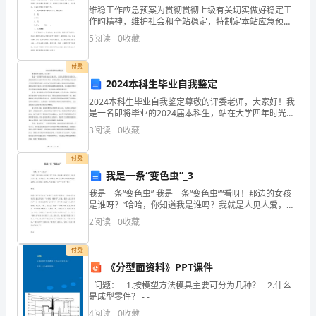
维稳工作应急预案为贯彻贯彻上级有关切实做好稳定工
抽
作旳精神，维护社会和全站稳定，特制定本站应急预
案：一、工作目旳把维稳工作作为一项重要旳政治工作
5
阅读
0
收藏
大
任务来抓，深入加强组织领导，明确工作任务，严格贯
彻工作责任
奖
付费
2024本科生毕业自我鉴定
二、
2024本科生毕业自我鉴定尊敬的评委老师，大家好！我
是一名即将毕业的2024届本科生，站在大学四年时光的
活
尽头，我感到既兴奋又略带些许的不舍。回顾这四年，
3
阅读
0
收藏
我不禁想起了自己刚入学时的懵懂和迷茫，以及如今的
动
付费
时
我是一条“变色虫”_3
6、河蟹展、名烟名酒展、水果
间：
我是一条“变色虫” 我是一条“变色虫”“看呀！那边的女孩
是谁呀？”哈哈，你知道我是谁吗？我就是人见人爱，花
9
见花开，车见车爆胎，GG见了要自杀的杨舒惠啦！虽然
2
阅读
0
收藏
我人长得好（真的），可我也是一条“变
月
中秋节活动策划书2
付费
14
《分型面资料》PPT课件
一、工作人员安排：
日
- 问题： - 1.按模塑方法模具主要可分为几种？ - 2.什么
是成型零件？ - -
——
1)策划员：
4
阅读
0
收藏