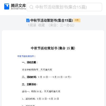
中
中秋节活动策划书(集合15篇)
秋
中秋节活动策划书(集合15篇)
付费
节
1
阅读
收藏
（
来自
：
三一办公
）
活
动
策
划
书
(集
合
中秋节活动策划书1