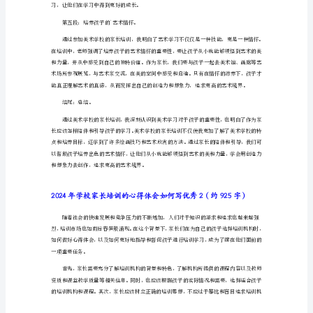
学
方式和思路。
校
第三段：了解绘画技巧与艺术欣赏。
家
长
培
训
的
心
能力。
得
第四段：学习陪伴与引导。
体
会
如
何