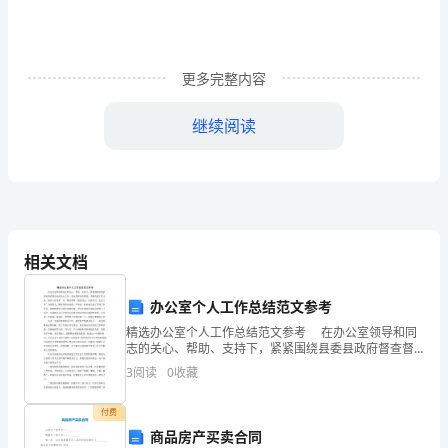
写
优
更多完整内容
秀
2024
继续阅读
年
学
校
家
相关文档
长
办公室个人工作总结范文参考
习，让他们在学习中得到更好的成长。
培
精选办公室个人工作总结范文参考 在办公室领导和同
志的关心、帮助、支持下，紧紧围绕县委县政府督查督
第五段：培养孩子的`艺术情怀。
训
办室的中心工作，充分发挥岗位职能，不断改进工作方
3
阅读
0
收藏
法，提高工作效率，以“服从领导、团结同志、认真学
习、
的
付费
心
商品房产买卖合同