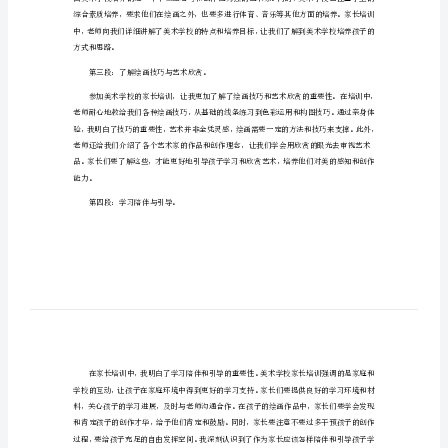
得
体
会
第一段：引言。
如
何
写
第二段：了解美术学校的特点。
优
秀
2024
年