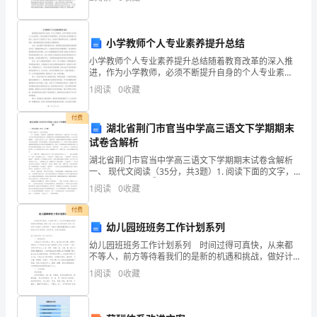
峰的提取。通过MATLAB软件实现对同一语音
段：
引
小学教师个人专业素养提升总结
一项重要任务。
小学教师个人专业素养提升总结随着教育改革的深入推
言。
进，作为小学教师，必须不断提升自身的个人专业素
养，以适应教育工作的新要求。在这次的专业素养提升
1
阅读
0
收藏
近
过程中，我从多个方面进行了努力，包括学习教育理论
知识、注重
年
付费
湖北省荆门市官当中学高三语文下学期期末
来，
试卷含解析
湖北省荆门市官当中学高三语文下学期期末试卷含解析
随
一、 现代文阅读（35分，共3题）1. 阅读下面的文字，
完成下面各题。①“ 笔力雄壮，气象浑厚” 的盛唐诗歌，
1
阅读
0
收藏
着
常被诗评家以“ 盛唐气象” 四个字将它与
付费
社
幼儿园班班务工作计划系列
会
幼儿园班班务工作计划系列 时间过得可真快，从来都
不等人，前方等待着我们的是新的机遇和挑战，做好计
对
划，让自己成为更有竞争力的人吧。好的计划是什么样
1
阅读
0
收藏
的呢？下面是小编收集整理的幼儿园班班务工作计划系
美
列，仅