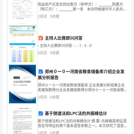
商品房产买卖合同出售方〔称甲方〕：_________购置方
得
〔称乙方〕：_________第一条 本合同根据中华人民共和
国法律和《_________商品房产管理规定》制定。第二条
体
2
阅读
0
收藏
甲方经________
会
结尾：总结。
如
主持人比赛即兴问答
- 主持人比赛即兴问答 - - - 1 - 5 - 9
何
3
阅读
0
收藏
写
优
郑州０一０一河南省粮食储备库介绍企业发
展分析报告
秀
郑州０一０一河南省粮食储备库 企业发展分析结果企业
和想象力去创作，追求更高的艺术境界。
1（约
发展指数得分企业发展指数得分郑州０一０一河南省粮
食储备库综合得分说明：企业发展指数根据企业规模、
2
阅读
0
收藏
1302
企业创新、企业风险、企业活力四个维度对企业发展情
况进
字）
基于倒谱法和LPC法的共振峰估计
第
基于倒谱法和LPC法的共振峰估计 摘 要: 共振峰是表征语
音信号特征的两个基本语音参数之一。本文研究了语音
信号分析技术中用ＬＰＣ基本原理、倒谱方法实现共振
一
2
阅读
0
收藏