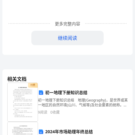
稿
（精
更多完整内容
选
继续阅读
篇
1）
女：
尊
相关文档
敬
付费
的
初一地理下册知识总结
初一地理下册知识总结 地理(Geography)，是世界或某
各
一地区的自然环境(山川、气候等)及社会要素的统称。而
地理学是研究地球表面的地理环境中各种自然现象和人
9
阅读
0
收藏
位
文现象，以及它们之间相互关系的学科。地
女：在这欢乐的日子里，
领
2024年市场助理年终总结
男：让我们共同祝愿：