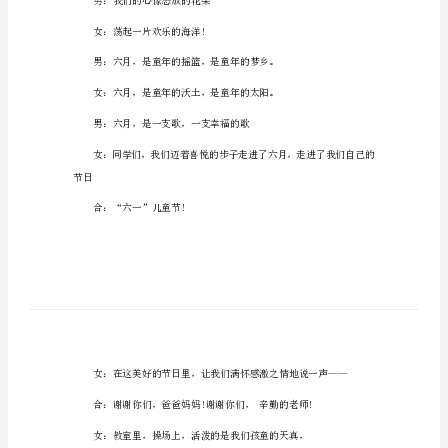
持
稿
男：亲爱的小伙伴们：
庆
合：大家好!
祝
儿
女：伴着花的芳香
童
节
男：踏着歌的节拍
文
女：我们迎来了六月的时光
艺
汇
男：我们的心像怒放的花朵
演
主
女：荡起一片欢乐的海洋!