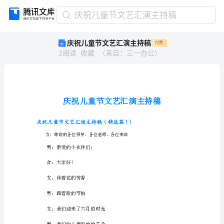
庆
庆祝儿童节文艺汇演主持稿
祝
庆祝儿童节文艺汇演主持稿
付费
儿
2
阅读
收藏
（
来自
：
三一办公
）
童
节
文
艺
汇
演
主