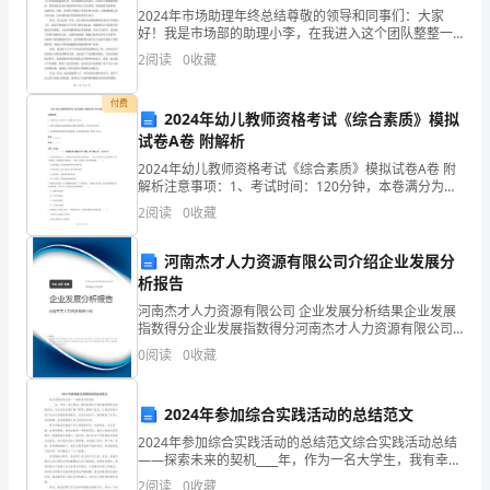
导、
2024年市场助理年终总结尊敬的领导和同事们：大家
各
好！我是市场部的助理小李，在我进入这个团队整整一
年时间里，我在这个充满活力和挑战的市场行业中感受
2
阅读
0
收藏
到了成长和成就。在这个特殊的2024年，我通过自己的
位
努
付费
老
2024年幼儿教师资格考试《综合素质》模拟
试卷A卷 附解析
师，
2024年幼儿教师资格考试《综合素质》模拟试卷A卷 附
各
解析注意事项：1、考试时间：120分钟，本卷满分为
150分。 2、请首先按要求在试卷的指定位置填写您的姓
2
阅读
0
收藏
名、准考证号等信息。 3、请仔细阅读各种题
位
女：礼毕，请坐。
河南杰才人力资源有限公司介绍企业发展分
来
析报告
宾
河南杰才人力资源有限公司 企业发展分析结果企业发展
指数得分企业发展指数得分河南杰才人力资源有限公司
男：
综合得分说明：企业发展指数根据企业规模、企业创
0
阅读
0
收藏
新、企业风险、企业活力四个维度对企业发展情况进行
亲
评价。
2024年参加综合实践活动的总结范文
爱
2024年参加综合实践活动的总结范文综合实践活动总结
的
——探索未来的契机____年，作为一名大学生，我有幸参
加了学校组织的综合实践活动。这次活动为我扩展了眼
2
阅读
0
收藏