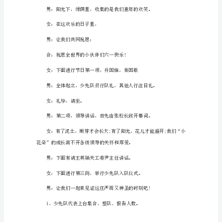
持
稿
庆
祝
男：六月，是
儿
童
节
节日
文
艺
合：“六一”儿童节!
汇
演
主
持