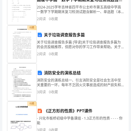
重
析
2024-2025学年吉林省四平市公主岭市第五高级中学高
要
一数学下学期期末复习检测试题含解析一、单选题（本
二、创新高校同学教育管
题共8小题，每题5分，共40分）1、计算sin(－1380°)的
2
阅读
0
收藏
值为（ ）A. B.C.
组
付费
成
关于垃圾调查报告多篇
1.应用“以人为本”的理念
部
关于垃圾调查报告多篇 [导读]关于垃圾调查报告多篇为
的会员投稿推荐，但愿对你的学习工作带来帮助。关于
垃圾调查报告篇1 随着我们生活的改善与社会的进步，我
分，
2
阅读
0
收藏
们产生的大量垃圾有了新的处理方
是
消防安全的演练总结
高
消防安全的演练总结一、引言消防安全是社会生活中至
校
关重要的一环，每年不乏因火灾事故造成的财产损失和
人员伤亡。为了提高公众的消防安全意识，提供及时有
3
阅读
0
收藏
的
效的应对火灾的能力，我单位组织了一次消防安全的演
练。本文
校
付费
《正方形的性质》PPT课件
风、
- 兴化市板桥初级中学备课组 - 1.3正方形的性质 - - - - 你
能
校
3
阅读
0
收藏