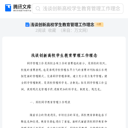
浅
浅谈创新高校学生教育管理工作理念
谈
浅谈创新高校学生教育管理工作理念
付费
创
2
阅读
收藏
（
来自
：
万文网
）
新
高
校
学
生
教
育