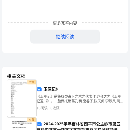
学
管
理
更多完整内容
工
继续阅读
作
是
高
校
相关文档
各
付费
玉匣记》
项
《玉匣记》是集各类占卜之术之代表作,亦称之为《玉匣
工
记通书》。一般假托诸葛孔明.鬼谷子.张天师.李淳风.周
公.袁天罡等先贤之名而作。许逊(真君,晋朝人)得其妙要,
10
阅读
0
收藏
传录于世,名之曰:"玉匣记"，后人或有
作
奇妙的教育空间。
付费
的
2024-2025学年吉林省四平市公主岭市第五
高级中学高一数学下学期期末复习检测试题含解