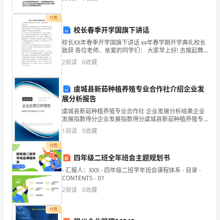
貌
付费
的
校长春季开学国旗下讲话
重
校长XX年春季开学国旗下讲话 xx年春学期开学典礼校长
致辞 各位老师、亲爱的同学们： 大家早上好! 吉猴起舞
要
辞旧岁,金鸡报喜迎新春! 经过一个寒假短暂的休整，我们
2
阅读
0
收藏
又回到了熟悉的校园。首先，我代表党支部
表
虞城县新茹种植养殖专业合作社介绍企业发
现，
展分析报告
2
也
虞城县新茹种植养殖专业合作社 企业发展分析结果企业
发展指数得分企业发展指数得分虞城县新茹种植养殖专
是
业合作社综合得分说明：企业发展指数根据企业规模、
1
阅读
0
收藏
企业创新、企业风险、企业活力四个维度对企业发展情
况进
体
付费
四年级二班全年班会主题规划书
现
- 汇报人：XXX - 四年级二班学年班会课程体系 - 目录 -
学
CONTENTS - 01
2
阅读
0
收藏
校
付费
管