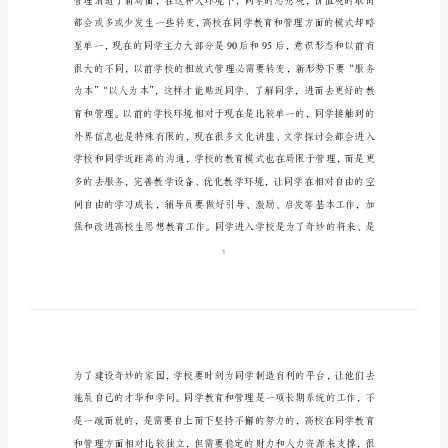
管
理
工
作
一、高校同学教育管理工
理
念
浅
谈
创
新
高