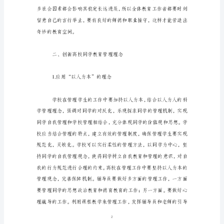
校
学
生
教
育
管
理
工
作
理
念
1
同