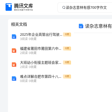
读
杂
相关文档
读杂志意林有
志
2025年企业高管出行驾驶员租赁服务合同
付费
意
3
阅读
0
收藏
福建省莆田市莆田第六中学岳麓版高中历史必修二课件：第13课交通与通讯的变化33页
林
付费
2
阅读
0
收藏
有
大班幼小衔接主题班会家长会流程
付费
2
阅读
0
收藏
感
难点详解合肥市第四十八中学物理北师大版八年级（下册）常见的光学仪器定向攻克试卷（附答案详解）
付费
0
阅读
0
收藏
700
字
作