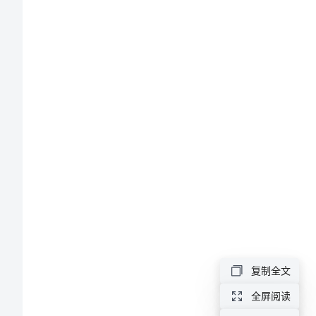
文
读
杂
志
意
林
有
感
的祭品。
700
字
作
复制全文
文
全屏阅读