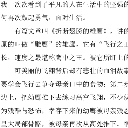
原的叫做“雕鹰”的雄鹰，它有“飞行之王”的称号，飞翔时间之
长，速度之最堪称鹰中之王。被它所盯上的猎物一般难逃厄运。
可美丽的飞翔背后却有悲壮的血泪故事。幼鹰出生几天后，就
要学会飞行去争夺母亲口中的食物；第二步，母鹰把幼鹰带到悬崖
边上，把幼鹰推下去练习高空飞翔，不少幼鹰因此丧命；第三步更
为残酷与恐怖，幸存下来的幼鹰被母亲残忍地折断正在生长的翅膀
里大局部骨骼，被母亲再次从高处推下。很多的幼鹰因此成为飞翔
一只又一只的幼鹰死亡了，但母鹰不会停止这血淋淋的训练，
因为它明白，这种伤害是成长为雄鹰的必经阶段。多么悲壮的成长
历程，多么艰苦的飞翔之路，没有人能帮助幼鹰只有它自己。
其实，母亲残忍折断幼鹰的骨骼是决定幼鹰能否在广袤天空中