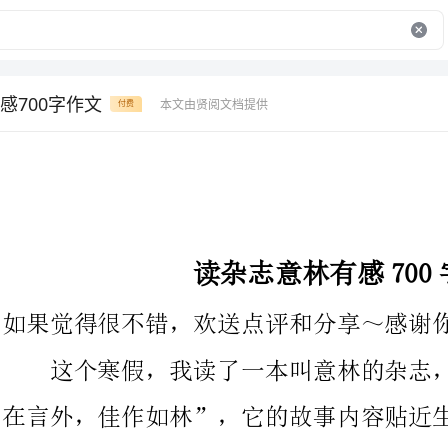
感700字作文
本文由贤阅文档提供
付费
读杂志意林有感700字作文
如果觉得很不错，欢送点评和分享～感谢你的阅读与支持！
这个寒假，我读了一本叫意林的杂志，正如它的书名一样“意
在言外，佳作如林”，它的故事内容贴近生活，情节曲折生动，让
我一次次看到了平凡的人在生活中的坚强的步伐，也让我明白了如
何再次鼓起勇气，面对生活。
有篇文章叫《折断翅膀的雄鹰》，讲的是一种生活在亚马逊平