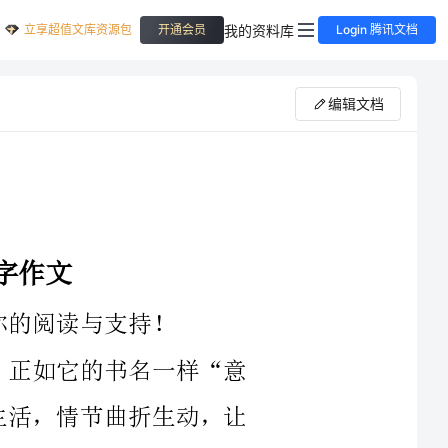
立享超值文库资源包
我的资料库
开通会员
Login 腾讯文档
编辑文档