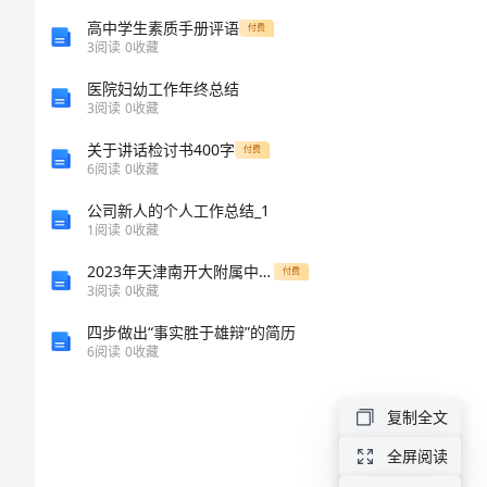
疑
高中学生素质手册评语
付费
3
阅读
0
收藏
奥
医院妇幼工作年终总结
3
阅读
0
收藏
数
关于讲话检讨书400字
学
付费
6
阅读
0
收藏
习
公司新人的个人工作总结_1
的
1
阅读
0
收藏
根
2023年天津南开大附属中化学九年级上册期中章节练习
付费
3
阅读
0
收藏
本
四步做出“事实胜于雄辩”的简历
能够：
问
6
阅读
0
收藏
题
复制全文
答
疑
全屏阅读