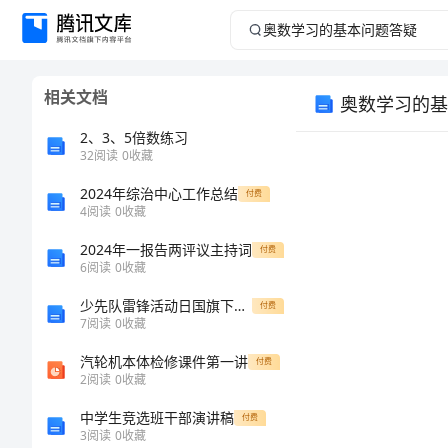
奥
数
相关文档
奥数学习的基
学
2、3、5倍数练习
习
32
阅读
0
收藏
2024年综治中心工作总结
的
付费
4
阅读
0
收藏
基
2024年一报告两评议主持词
付费
6
阅读
0
收藏
本
少先队雷锋活动日国旗下讲话演讲
付费
7
阅读
0
收藏
问
汽轮机本体检修课件第一讲
付费
题
2
阅读
0
收藏
中学生竞选班干部演讲稿
付费
答
3
阅读
0
收藏