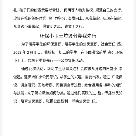
3
力
认
证
优
秀
作
业】
(59)
学
生