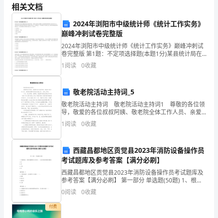
相关文档
目
2024年浏阳市中级统计师《统计工作实务》
标
巅峰冲刺试卷完整版
2024年浏阳市中级统计师《统计工作实务》巅峰冲刺试
倡
卷完整版 第1题：不定项选择题(本题1分)某县统计局在
对统计数据质量进行检查时发现，某乡镇上报的企业数
导
1
阅读
0
收藏
据与企业提供的原始资料之间存在很大出入，导致反
“在
敬老院活动主持词_5
家
敬老院活动主持词 敬老院活动主持词1 尊敬的各位领
202329
导，敬爱的各位叔叔阿姨、敬老院全体工作人员、亲爱
中
的武警中队的各位战士们，大家上午好： 今天，是工
1
阅读
0
收藏
商联、招商局、统战部和路社区联合举行的“逢8
为
长
西藏昌都地区贡觉县2023年消防设备操作员
考试题库及参考答案【满分必刷】
辈
西藏昌都地区贡觉县2023年消防设备操作员考试题库及
参考答案【满分必刷】 第一部分 单选题(50题) 1、根据
尽
规定，消防设施维保人员应每（ ）进行消防系统联动测
0
阅读
0
收藏
试。A.月B.季C.半年D.年【答
孝
付费