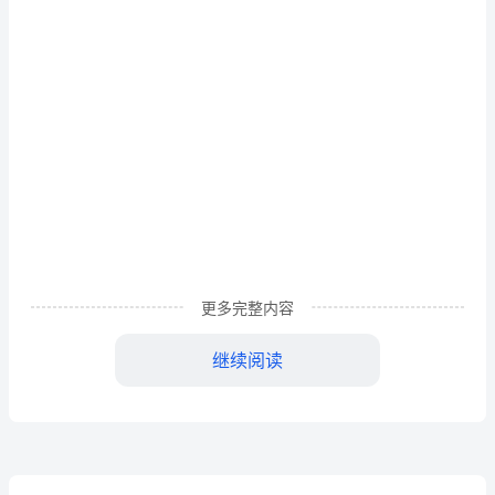
信
息
道
德
培
养
的
活
更多完整内容
动
继续阅读
简
报
活
动