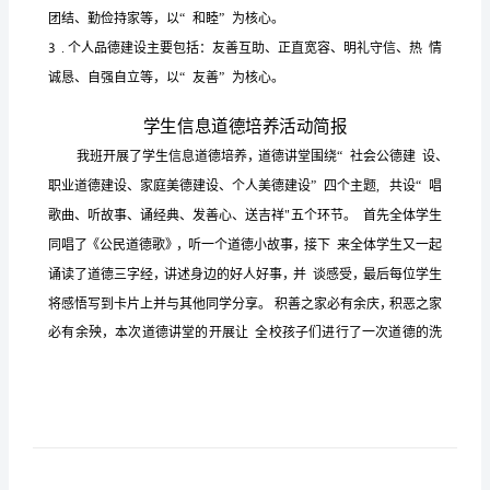
动
方
案
和
活
设。
动
1
简
务
报
2
【微
能