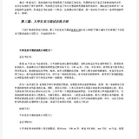
实
习
面
试
自
以上是我最真诚的求职面试自我介绍，谢
我
第二篇：实习律师面试自我介绍
介
自我介绍
绍
非
律师面试考核。
常
荣
幸
能