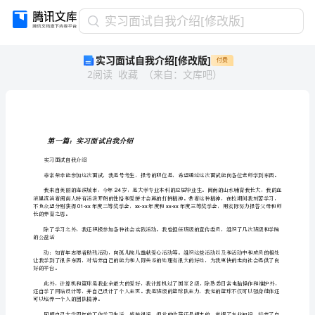
实
实习面试自我介绍[修改版]
习
实习面试自我介绍[修改版]
付费
面
2
阅读
收藏
（
来自
：
文库吧
）
试
自
我
介
绍
第一篇：实习面试自我介绍
[修
实习面试自我介绍
改