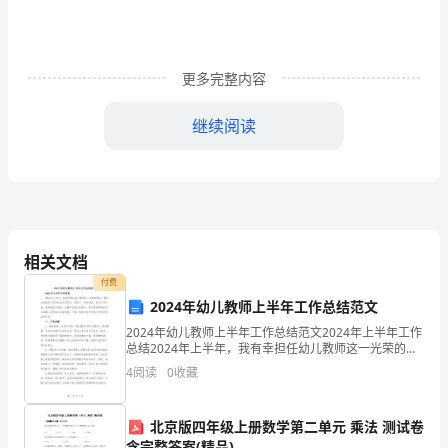
参
加
更多完整内容
这
次
继续阅读
面
试，
我
是
相关文档
付费
号
2024年幼儿教师上半年工作总结范文
考
2024年幼儿教师上半年工作总结范文2024年上半年工作
总结2024年上半年，我有幸担任幼儿教师这一光荣的岗
生，
位，通过自身的努力和团队的共同努力，取得了一定的
4
阅读
0
收藏
奋斗。谢谢！
成绩。在这个半年里，我积极担当职责，注重专业
报
北京版四年级上册数学第二单元 乘法 测试卷
第三篇：大学生实习面试自我介绍
考
含完整答案(精品)