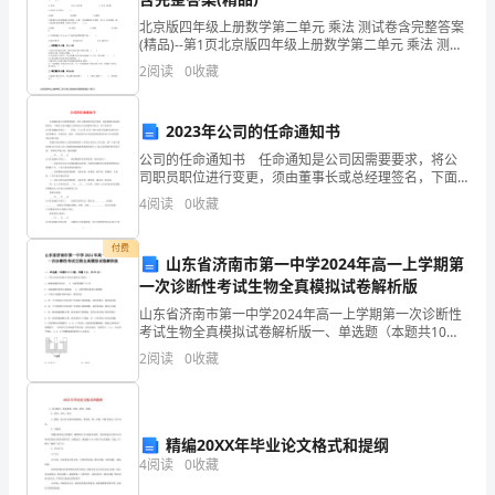
的
北京版四年级上册数学第二单元 乘法 测试卷含完整答案
(精品)--第1页北京版四年级上册数学第二单元 乘法 测试
实习面试自我介绍范文，欢迎阅读参考！
职
卷一.选择题(共 6 题，共 12 分)1.两个数的积是 72，一
2
阅读
0
收藏
个乘数乘 100，另一个
位
2023年公司的任命通知书
是，
公司的任命通知书 任命通知是公司因需要要求，将公
大学生实习面试自我介绍范文一
希
司职员职位进行变更，须由董事长或总经理签名，下面
范文网小编给大家带来公司任命通知书范文，供大家参
4
阅读
0
收藏
各位考官好：
考!公司任命通知书范文一 任命：王xx(男 39岁
望
付费
通
xxxx
山东省济南市第一中学2024年高一上学期第
一次诊断性考试生物全真模拟试卷解析版
过
山东省济南市第一中学2024年高一上学期第一次诊断性
这
考试生物全真模拟试卷解析版一、单选题（本题共10小
这种性格使我克服了学习和生活中的一些困难
题，每题3分，共30分）1、下列生命活动过程中有高尔
2
阅读
0
收藏
基体参与的是（ ）A．植物细胞壁的形成
次
面
精编20XX年毕业论文格式和提纲
试
4
阅读
0
收藏
能