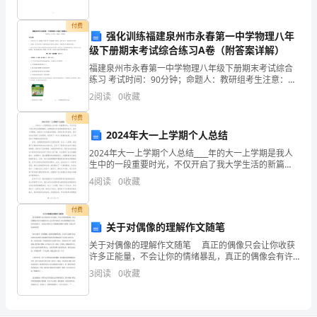
向
付费
谢谢大家
强化训练福建泉州市永春第一中学物理八年
!
各
级下册期末考试综合练习A卷（附答案详解）
大学生实习面试自我介绍范文二
位
福建泉州市永春第一中学物理八年级下册期末考试综合
练习 考试时间：90分钟；命题人：教研组考生注意：
各位领导好
1、本卷分第I卷（选择题）和第Ⅱ卷（非选择题）两部
!
老
2
阅读
0
收藏
分，满分100分，考试时间90分钟2、答卷前，考生务
师
付费
2024年大一上学期个人总结
学
2024年大一上学期个人总结____年的大一上学期是我人
生中的一段重要时光，不仅开启了我大学生活的新篇
到
章，也带给我许多宝贵的经验和启示。在这个学期里，
4
阅读
0
收藏
我经历了许多挑战和困难，但通过努力和坚持，我不仅
东
成
付费
西。
关于对偶像的理解作文随笔
我
关于对偶像的理解作文随笔 真正的偶像只会让你收获
许多正能量，不会让你的情绪暴乱，真正的偶像会有许
来
多温暖的行为，会让你学到很多。真正的偶像是实力
3
阅读
0
收藏
派，而不是花架子。下面是为你的关于对偶像的理解作
文随笔
自