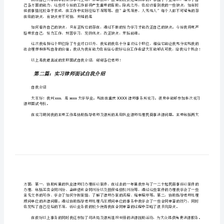
版]
24
第
一
长的养育之恩。
篇：
的公益活
实
习
面
好的平台。
试
自
可以培养一个人的团队精神。
我
介
绍
在他的缺点，有缺点并不可怕，关键的是