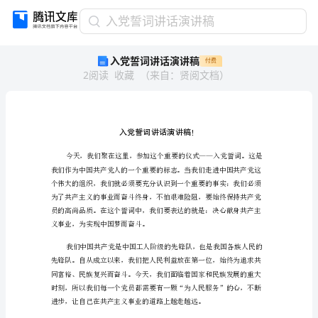
入
入党誓词讲话演讲稿
党
入党誓词讲话演讲稿
付费
誓
2
阅读
收藏
（
来自
：
贤阅文档
）
词
讲
话
演
讲
稿
入