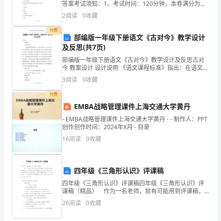
我
答案考试须知：1、考试时间：120分钟，本卷满分为
380分。 2、请首先按要求在试卷的指定位置填写您的姓
2
阅读
0
收藏
们
名、准考证号等信息。 3、请仔细阅读各种题
付费
走
部编版一年级下册语文《古对今》教学设计
及反思(共7页)
进
部编版一年级下册语文《古对今》教学设计及反思古对
今 教案设计 设计说明 《语文课程标准》指出：在语文学
中
习中，认识中华文化的丰厚博大，汲取民族文化智慧。
3
阅读
0
收藏
由此，本课设计依据文本
国
付费
共
EMBA战略管理课件上海交通大学黄丹
- EMBA战略管理课件上海交通大学黄丹 - - 制作人：PPT
产
创作创作时间：2024年X月 - 目录
16
阅读
0
收藏
党
这
四年级《三角形认识》评课稿
个
四年级《三角形认识》评课稿四年级《三角形认识》评
课稿（精品） 作为一名老师，就有可能用到评课稿，
伟
评课是对照课堂教学目标，对教师和学生在课堂教学中
26
阅读
0
收藏
的活动以及由此所引起的变化进行价值的判断。优秀的
大
评课