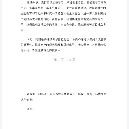
党
誓
词
讲
义事业，为实现中国梦而奋斗。
话
演
讲
稿！
今
天，
我
们
聚