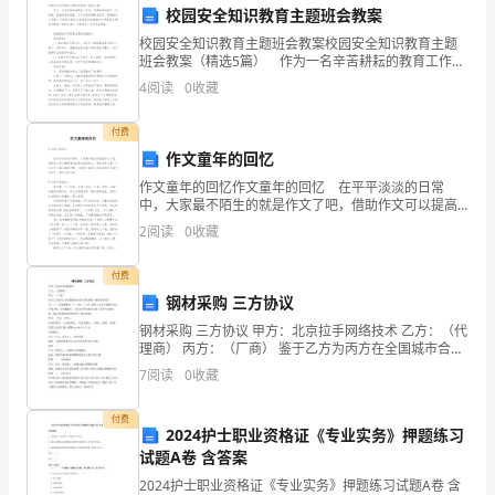
共
校园安全知识教育主题班会教案
产
校园安全知识教育主题班会教案校园安全知识教育主题
班会教案（精选5篇） 作为一名辛苦耕耘的教育工作
党
者，通常需要准备好一份教案，教案是教学蓝图，可以
4
阅读
0
收藏
有效提高教学效率。教案要怎么写呢？下面是小编为大
人
家收
付费
的
作文童年的回忆
作文童年的回忆作文童年的回忆 在平平淡淡的日常
一
中，大家最不陌生的就是作文了吧，借助作文可以提高
我们的语言组织能力。相信写作文是一个让许多人都头
个
2
阅读
0
收藏
痛的问题，下面是小编为大家收集的作文童年的回忆，
欢迎
重
付费
钢材采购 三方协议
要
钢材采购 三方协议 甲方：北京拉手网络技术 乙方：（代
的
理商） 丙方：（厂商） 鉴于乙方为丙方在全国城市合法
有效代理商（授权代理书号为： ），代理期限为（），
7
阅读
0
收藏
标
丙方（厂商）授权乙方在全国城市与拉手网合作，
志。
付费
2024护士职业资格证《专业实务》押题练习
试题A卷 含答案
当
2024护士职业资格证《专业实务》押题练习试题A卷 含