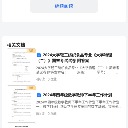
继续阅读
入
党
誓
词。
相关文档
共产党员！
这
付费
2024大学轻工纺织食品专业《大学物理
是
（二）》期末考试试卷 附答案
谢谢！
我
2024大学轻工纺织食品专业《大学物理（二）》期末考
试试卷 附答案姓名：______ 班级：______ 学号：______考
们
试须知：1、考试时间：120分钟，本卷满分为100分。
4
阅读
0
收藏
2
作
付费
2024年四年级数学教师下半年工作计划
为
2024年四年级数学教师下半年工作计划下半年工作计划
一、教学目标1. 帮助学生建立牢固的数学基础，提高他
中
们的数学思维能力和解题能力。2. 培养学生良好的学习
0
阅读
0
收藏
习惯和自主学习能力，激发他们的数学兴趣和学习
国