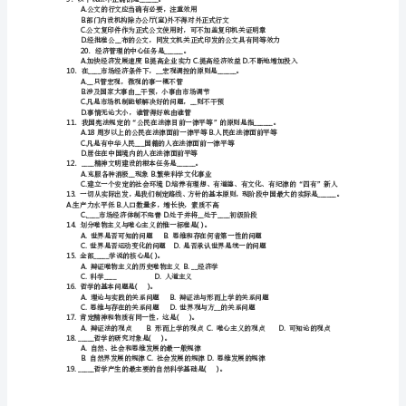
登
莲
管理、公文写作、深圳市情
15854585381
1______
．历史唯心主义的本质在于它肯定。
A.B.____
杰出个人的重大历史作用人类的
专
C.___D.
题
2______
．群众路线的准确表述是。
A.B.___
一
C.
D.______
只有的，没有的群众
1．
3______
．党的性质的决定因素是。
C
4__
2．
______A.__B.__
C.__D.__
C
3．
A.B.
C
4．
B