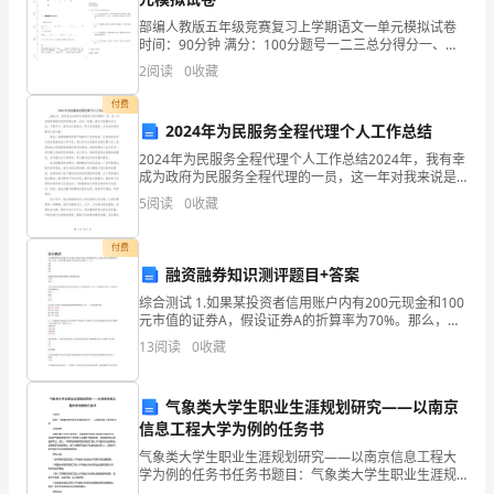
A.__
C
只管宏观，微观的事一概不管
部编人教版五年级竞赛复习上学期语文一单元模拟试卷
B.__
涉及国家大事由干预，小事由市场调节
时间：90分钟 满分：100分题号一二三总分得分一、基
12．
础练习(40分)1. 按拼音写汉字zhé kòu______ fā
C.__
凡是市场机制能够解
2
阅读
0
收藏
chóu______
D.
事情无论大小，谁管得好就由谁管
D
付费
2024年为民服务全程代理个人工作总结
数
A.18B.
C.___
学
2024年为民服务全程代理个人工作总结2024年，我有幸
成为政府为民服务全程代理的一员，这一年对我来说是
D.
居住在中国境内的人在法律面前平等
与
充实而有意义的。在这一年里，我以为民服务为己任，
12__________
5
阅读
0
收藏
．精神文明建设的根本任务是。
信
不断学习、提升自己的能力，努力为民服务，为社会发
A.__B.
克服各种消极现象繁荣科学文化事业
息
C.D.
付费
学
融资融券知识测评题目+答案
院
A.B.
生产力水平低人口数量多，增长快，素质不高
综合测试 1.如果某投资者信用账户内有200元现金和100
许
元市值的证券A，假设证券A的折算率为70%。那么，该
投资者信用账户内的保证金金额为（）元。100 300 200
14.()
划分唯物主义与唯心主义的惟一标准是。
登
13
阅读
0
收藏
270 2.融券交易则为投资
A.B.
莲
C.D.
15854585381
气象类大学生职业生涯规划研究——以南京
15._____()
全部学说的核心是。
专
信息工程大学为例的任务书
A.B.__
辩证唯物主义的历史唯物主义经济学
题
C.____D.
科学人道主义
气象类大学生职业生涯规划研究——以南京信息工程大
一
学为例的任务书任务书题目：气象类大学生职业生涯规
16.()
哲学的基本问题是。
划研究——以南京信息工程大学为例研究目的：随着气