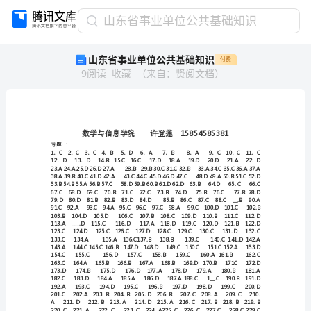
山
山东省事业单位公共基础知识
东
山东省事业单位公共基础知识
付费
省
9
阅读
收藏
（
来自
：
贤阅文档
）
事
业
单
位
公
数学与信息
共
专题一
．．
基