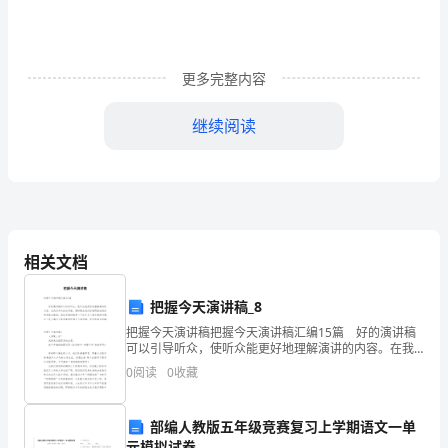
5．
D
更多完整内容
6．
继续阅读
A
6________
．是职能体系中关键的环节。
7．
A.__B.__C.__D.__
决策用人激励协调
B
7______
．提高行政效率的基本保证是。
8．
8______
．我国社会保障制度的基本目标是。
A.B.
相关文档
A
C.D.
保证劳动者充分就业实现共同富裕
9．
9______
．以下说法不正确的是。
把握今天演讲稿_8
A.
公文的行文应当确有必要，注重效用
C
把握今天演讲稿把握今天演讲稿汇编15篇 好的演讲稿
B.()
可以引导听众，使听众能更好地理解演讲的内容。在我
C.
10．
们平凡的日常里，演讲稿在我们的视野里出现的频率越
0
阅读
0
收藏
来越高，相信写演讲稿是一个让许多人都头痛的问题，
D.__
C
20______
．经济管理的中心任务是。
部编人教版五年级竞赛复习上学期语文一单
11．
元模拟试卷