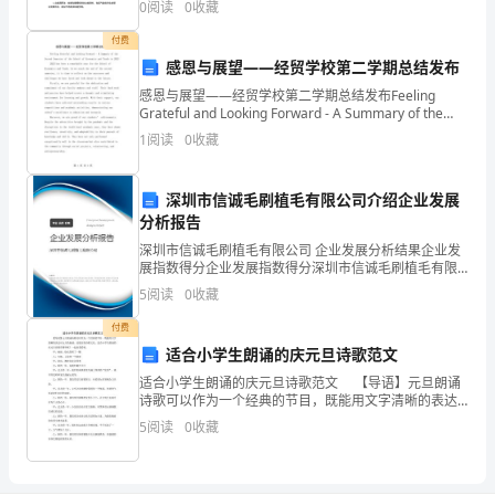
A.B.
．．．．．．．．．．．
0
阅读
0
收藏
象行业的不断发展，气象类学生有着广阔的职业发展空
C.D._
1C2C3C4B5D6A7B8A9C10C11C
间。但很
付费
17.()
肯定精神和物质有同一性，这是。
．．
感恩与展望——经贸学校第二学期总结发布
12D13D14.B15.C16.C17.D18.A19.D20.D21.A22.D
感恩与展望——经贸学校第二学期总结发布Feeling
18._____()
哲学的研究对象是。
23.A24.A25.D26.D27.A28.B29.B30.C31.C32.B33.A34.C35.C36.A
Grateful and Looking Forward - A Summary of the
A.
自然、社会和思维发展的最一般规律
38.A39.B40.C41.D42.A43.C44.C45.D46.D47.C48.D49.A50.B51.
Second Semester of the Sc
1
阅读
0
收藏
B.C.D.
53.B54.B55.A56.B57.C58.D59.B60.B61.D62.D63.B64.D65.C66.
19._____()
哲学产生
67.C68.D69.C70.B71.C72.C73.B74.D75.B76.C77.B78.D
深圳市信诚毛刷植毛有限公司介绍企业发展
79.D80.D81.B82.B83.D84.D85.B86.C87.C88.C__.B90.A
分析报告
91.C92.A93.C94.A95.C96.C97.C98.A99.C100.D101.C102.B
深圳市信诚毛刷植毛有限公司 企业发展分析结果企业发
103.B104.D105.D106.C107.B108.C109.D110.B111.C112.D
展指数得分企业发展指数得分深圳市信诚毛刷植毛有限
113.A___.D115.C116.D117.A118.D119.C120.D121.B122.D
公司综合得分说明：企业发展指数根据企业规模、企业
5
阅读
0
收藏
123.C124.D125.C126.C127.D128.C129.C130.C131.D132.C
创新、企业风险、企业活力四个维度对企业发展情况进
行评
133.C134.A135.A136.C137.B138.B139.C140.C141.D142.A
付费
143.A144.C145.C146.B147.D148.D149.C150.C151.C152.A153.
适合小学生朗诵的庆元旦诗歌范文
154.C155.C156.D157.C158.B159.C160.A161.B162.C
适合小学生朗诵的庆元旦诗歌范文 【导语】元旦朗诵
163.C164.A165.B166.B167.A168.B169.D170.B171C172.D
诗歌可以作为一个经典的节目，既能用文字清晰的表达
对元旦的祝福，还能宣传诗歌文化。适合小学生朗诵的
173.D174.B175.D176.D177.A178.D179.A180.B181.A
5
阅读
0
收藏
庆元旦诗歌有哪些呢？一起来看看吧。 甲：地球，绕
182.C183.D184.A185.A186.D187.A188.C1__.C190.B191.D
192.A193.C194.D195.C196.B197.D198.D199.C200.D