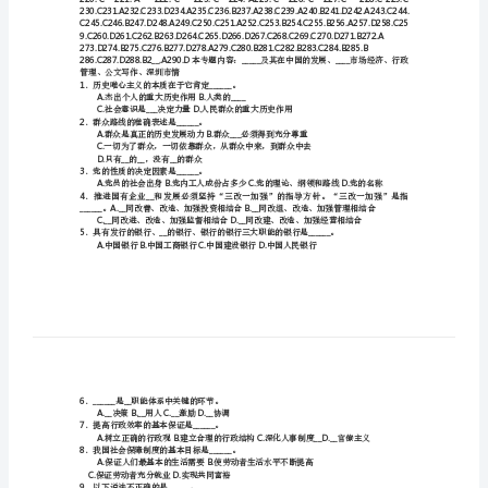
础
知
识
数
学
与
信
息
学
院
许