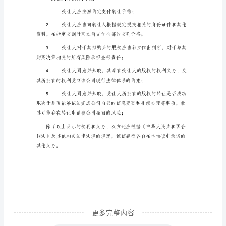
权
三、双方权利和义务
转
让
1.转让人的权利和义务
协
1.
议
的股份的完全的销售和处分权利；
（以
下
2.
简
称
“本
协
议”）
更多完整内容
由