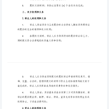
转
让
协
议
模
达成了如下协议。
版
二、转让股权情况
一、
1.
协
议
2.
双
3.
方
本
4.
股
5.