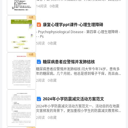
需要，位于广西东盟商务区领世郡一号铺面（铺号为：1
14
阅读
0
收藏
让
— 18—19号）需用电量为55KW/H/380V左右
人”）
付费
康复心理学ppt课件-心理生理障碍
经
- Psychophysiological Disease - 第四章 心理生理障碍 -
- - Ps
过
5
阅读
0
收藏
友
付费
好
糖尿病患者应警惕并发肺结核
协
糖尿病患者应警惕并发肺结核 闫大爷今年74岁，患有多
年的糖尿病。几个月前，他总是感到嗓子干痒，而且由
商，
于这种感觉的刺激经常咳嗽，有时还会咳出白色的黏
2
阅读
0
收藏
痰。闫大爷以为是感冒的缘故，便自行服用了一些药物
甲、
乙
2024年小学防震减灾活动方案范文
2024年小学防震减灾活动方案范文一、活动目的在地震
双
灾害频发的背景下，更加重视小学生的防震减灾教育和
活动，提高小学生的灾害应对能力，保障他们的安全和
方
2
阅读
0
收藏
健康成长。本文通过设计2024年小学防震减灾活动方案