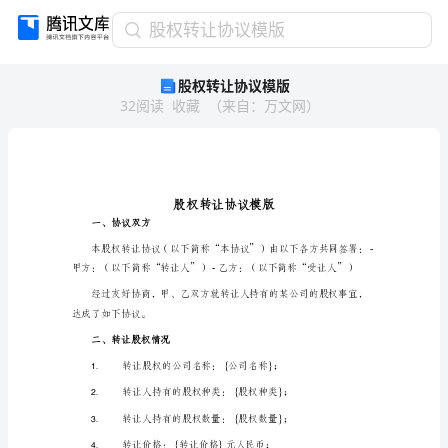
股
股权转让协议模版
权
股权转让协议模版
转
32
阅读
收藏
（
来自
：
万文网
）
让
协
议
模
版
股
权
一、协议双方