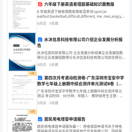
六年级下册英语易错题基础知识冀教版
简
6 年级英语下册易错题易错易混单词:sport,br
称
eakfast,basketball,difficult,different, me, mes,angry,
clever,visit, invi
6
阅读
0
收藏
3.
“转
让
水沐信息科技有限公司介绍企业发展分析报
告
人”）
4.
水沐信息科技有限公司 企业发展分析结果企业发展指数
-
得分企业发展指数得分水沐信息科技有限公司综合得分
说明：企业发展指数根据企业规模、企业创新、企业风
4
阅读
0
收藏
险、企业活力四个维度对企业发展情况进行评价。该企
乙
业的
付费
5.
第四次月考滚动检测卷-广东深圳市宝安中学
方：
数学七年级上册期中综合测评单元测试B卷（解
（以
析版）
广东深圳市宝安中学数学七年级上册期中综合测评单元
测试 考试时间：90分钟；命题人：教研组考生注意：
下
1、本卷分第I卷（选择题）和第Ⅱ卷（非选择题）两部
3
阅读
0
收藏
分，满分100分，考试时间90分钟2、答卷前，考生务
简
付费
居民用电增容申请报告
称
居民用电增容申请报告篇一：用电增容申请书关于用电
“受
其他义务。
增容申请书苏州市市茂源房地产开发有限公司：因经营