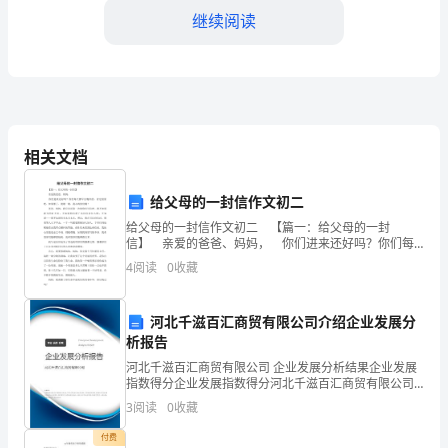
以
继续阅读
下
各
3.
方
相关文档
共
同
给父母的一封信作文初二
4.
签
给父母的一封信作文初二 【篇一：给父母的一封
信】 亲爱的爸爸、妈妈， 你们进来还好吗？你们每
天都早出晚归的，肯定很累吧，如果累了，就歇一歇，
署：
4
阅读
0
收藏
我心疼你们啊！ 爸爸、妈妈，我应该是第一次给你
权利争议，不存在法律纠纷；
-
河北千滋百汇商贸有限公司介绍企业发展分
甲
2.受让人的权利和义务
析报告
方：
河北千滋百汇商贸有限公司 企业发展分析结果企业发展
指数得分企业发展指数得分河北千滋百汇商贸有限公司
1.
（以
综合得分说明：企业发展指数根据企业规模、企业创
3
阅读
0
收藏
新、企业风险、企业活力四个维度对企业发展情况进行
评价。
下
付费
2.