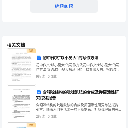
重
继续阅读
要
实
2.设备使用和维护
践
相关文档
活
付费
动，
初中作文“以小见大”的写作方法
通
初中作文“以小见大”的写作方法初中作文“以小见大”的写
作方法 导语:以小见大指从小的可以看出大的，指通过小
事可以看出大节，或通过一小部分看出整体。在写作中
过
9
阅读
0
收藏
指对形象进行强调、取舍、浓缩，以独到的想象抓住
在
含吲哚结构的吡唑酰胺的合成及抑菌活性研
了解，提高了自己的维护技能。
炼
究综述报告
钢
含吲哚结构的吡唑酰胺的合成及抑菌活性研究综述报告
3.团队合作和工作安全
引言：随着人们生活水平的不断提高，对身体健康的关
注也越来越高。因此，寻找新的药物来预防和治疗各种
厂
2
阅读
0
收藏
疾病已成为当前药物研究的重要方向之一。吡唑酰胺是
一种含有
的
付费