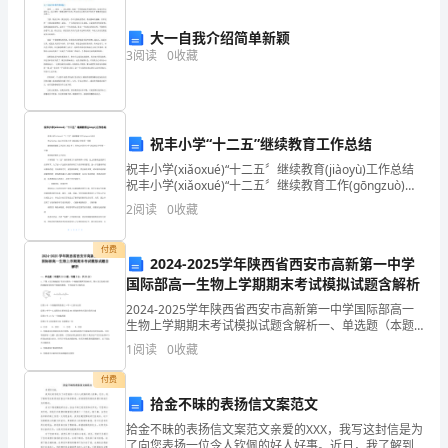
实
大一自我介绍简单新颖
3
阅读
0
收藏
习，
合作能力。
我
可
祝丰小学“十二五”继续教育工作总结
以
祝丰小学(xiǎoxué)“十二五〞继续教育(jiàoyù)工作总结
祝丰小学(xiǎoxué)“十二五〞继续教育工作(gōngzuò)总
身安全和工作环境的安全。
更
结 钟山(zhōnɡ shān)乡祝丰小学2
2
阅读
0
收藏
四、实习收获和体会
深
付费
2024-2025学年陕西省西安市高新第一中学
入
国际部高一生物上学期期末考试模拟试题含解析
地
2024-2025学年陕西省西安市高新第一中学国际部高一
生物上学期期末考试模拟试题含解析一、单选题（本题
了
共10小题，每题3分，共30分）1、下图A表示细胞进行
1
阅读
0
收藏
有丝分裂的一个细胞周期所用的时间，图B表示
解
付费
影响。
拾金不昧的表扬信文案范文
炼
拾金不昧的表扬信文案范文亲爱的XXX，我写这封信是为
了向您表扬一位令人钦佩的好人好事。近日，我了解到