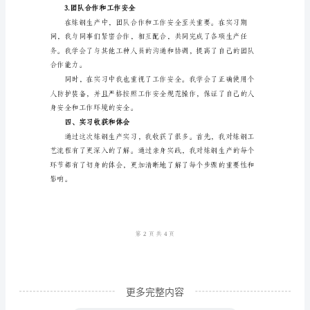
三、实习内容和过程
生
1.钢水炼制过程
产
实
习
是
我
专
业
学
习
的
一
更多完整内容
项