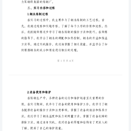
生
产
实
具体目的有以下几个方面：
习
报
告
一、
养知识；
实
习
目
二、实习时间和地点
的
炼
为某钢铁集团的炼钢厂。
钢