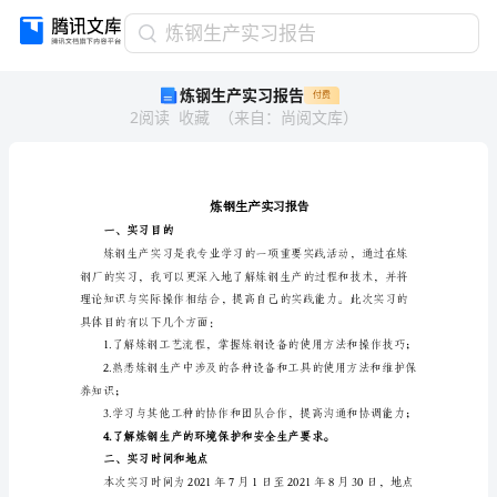
炼
炼钢生产实习报告
钢
炼钢生产实习报告
付费
生
2
阅读
收藏
（
来自
：
尚阅文库
）
产
实
习
报
告
炼
一、实习目的
钢