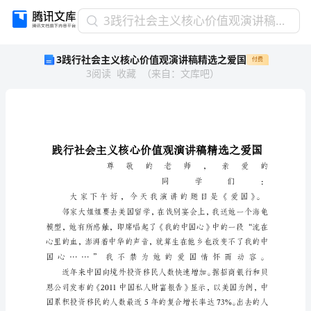
3
3践行社会主义核心价值观演讲稿精选之爱国
践
3践行社会主义核心价值观演讲稿精选之爱国
付费
行
3
阅读
收藏
（
来自
：
文库吧
）
社
会
主
义
核
心
价