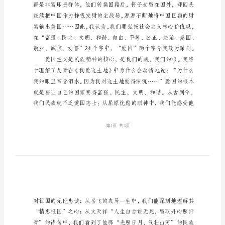
值
观
演
讲
稿
精
选
之
爱
国