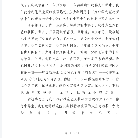
践
行
社
会
主
义
核
心
价
值
观
演