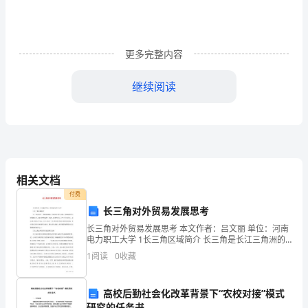
讲
稿
精
更多完整内容
选
继续阅读
之
爱
国
尊
相关文档
敬
付费
长三角对外贸易发展思考
的
长三角对外贸易发展思考 本文作者：吕文丽 单位：河南
电力职工大学 1长三角区域简介 长三角是长江三角洲的
老
简称，在地里位置上来说，具体是指长江和钱塘江在入
1
阅读
0
收藏
海处冲积成的三角洲，面积约
师，
亲
高校后勤社会化改革背景下“农校对接”模式
研究的任务书