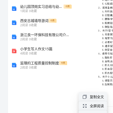
《实
幼儿园顶岗实习总结与幼儿园食品卫生安全工作总结(多篇)汇编
付费
1
阅读
0
收藏
践
西安古城墙导游词
付费
2
阅读
0
收藏
能
浙江良一环保科技有限公司介绍企业发展分析报告
2
阅读
0
收藏
力》
小学生写人作文15篇
自
4
阅读
0
收藏
监理的工程质量控制制度
我
付费
2
阅读
0
收藏
检
测
复制全文
试
全屏阅读
题