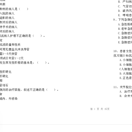
………
不
………………
…….
准
………………
1、诊断心律失常最有效的检查方法是（）。
答
…….
A.心电网
题
……………
B.心电向量图
C.心间搏动图
D.超声心动图
E.心脏磁共振
2、需准备麻醉床的病人是（）
A.外科新入院的病人
B.行胆囊造影的病人
C.腰椎穿刺术后的病人
D.肠梗阻待手术的病人
E.腹腔镜术后的病人
3、关于T管引流病人护理不正确的是（）。
A.妥善固定
B.观察引流液的量和性质
C.必要时可用无菌盐水冲洗导管
D.通常留置3～5天拔管
E.拔管前须试行夹管1～2天