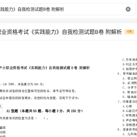
士职业资格考试《实践能力》自我检测试题B卷 附解析
付费
省
（市区）
姓名
准考证号
………
密
……….………
…
考试须知：
封
………………
1、考试时间：120分钟，本卷满分为380分。
…
线
………………
…
内
……..………