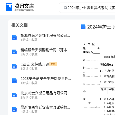
2024
年
相关文档
2024年护
护
柘城县尚艺装饰工程有限公司介绍企业发展分析报告
士
1
阅读
0
收藏
职
精编设备安装购销合同书范本
3
阅读
0
收藏
业
C语言 文件练习题
付费
1
阅读
0
收藏
资
2023安全员安全生产岗位责任制例文多篇
1
阅读
0
收藏
格
北京龙宏兴塑日用品有限公司介绍企业发展分析报告
考
3
阅读
0
收藏
最新陕西省延安市富县试验检测师之交通工程考试题库及参考答案（培优A卷）
试
2
阅读
0
收藏