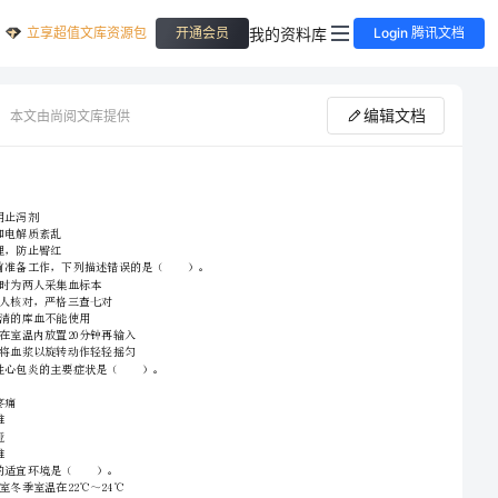
立享超值文库资源包
我的资料库
开通会员
Login 腾讯文档
编辑文档
本文由尚阅文库提供
C.尽早使用止泻剂
D.纠正水和电解质紊乱
2024年护士职业资格考试《实践能力》自我检测试题B卷附解析
E.加强护理，防止臀红
A、禁止同时为两人
C、分界不清的库血不能使用
2、请首先按要求在试卷的指定位置填写您的姓名、准考证号等信息。
3、请仔细阅读各种题目的回答要求，在密封线内答题，否则不予评分。