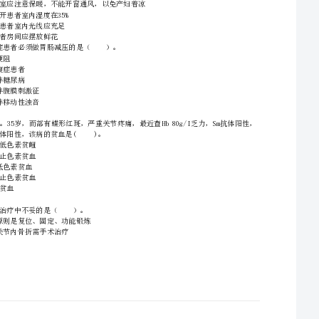
A.心悸
B.心前区疼痛
A1型题（本题共50题，每小题3分，共150分）
C.呼吸困难
D.声音嘶哑
E.吞咽困难
D.破伤风患者室内光
E.哮喘患者房间应摆放鲜花
A.急性肠梗阻
B.老年急腹症患者
C.急腹症伴糖尿病
D.急腹症伴腹膜刺激征
E.急腹症伴移动性浊音
A.小细胞低色素贫衄