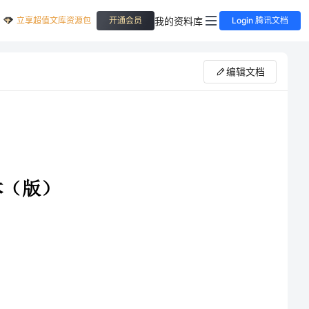
立享超值文库资源包
我的资料库
开通会员
Login 腾讯文档
编辑文档