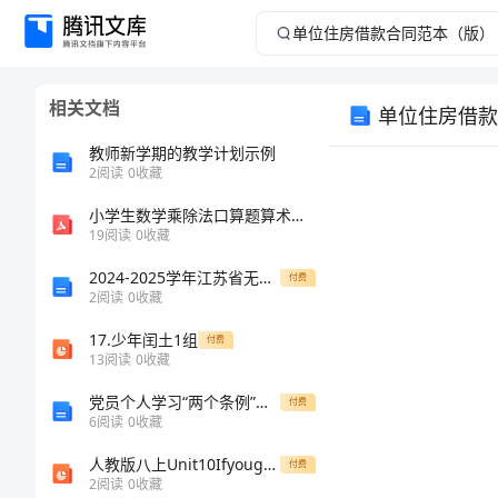
单
位
相关文档
单位住房借款
住
教师新学期的教学计划示例
房
2
阅读
0
收藏
小学生数学乘除法口算题算术题第55期
借
19
阅读
0
收藏
款
2024-2025学年江苏省无锡市达标名校高一生物下学期期末教学质量检测试题含解析
付费
2
阅读
0
收藏
合
17.少年闰土1组
付费
13
阅读
0
收藏
同
地址：
党员个人学习“两个条例”的心得体会
付费
范
6
阅读
0
收藏
人教版八上Unit10Ifyougototheparty,you'llhaveagreattime
付费
本
地址：
2
阅读
0
收藏