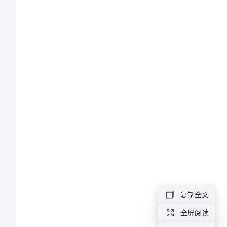
（版）
单
位
住
房
借
款
合
同
范
复制全文
本
（版）
全屏阅读