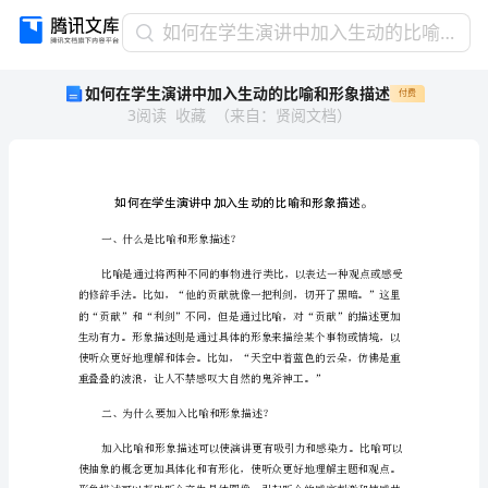
如
如何在学生演讲中加入生动的比喻和形象描述
何
如何在学生演讲中加入生动的比喻和形象描述
付费
在
3
阅读
收藏
（
来自
：
贤阅文档
）
学
生
演
讲
中
加
一、什么是比喻和形象描述？
入