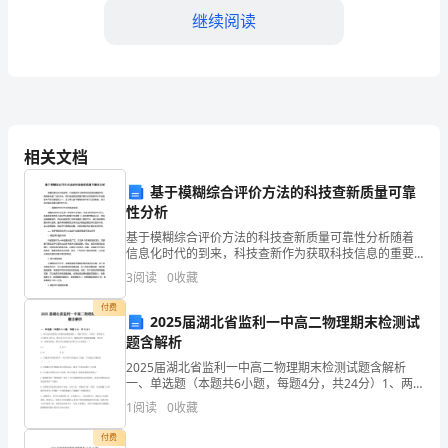
的
继续阅读
比
喻
和
2、运用具体形象
形
相关文档
象
基于模糊综合评价方法的科技查新质量可靠
性分析
描
基于模糊综合评价方法的科技查新质量可靠性分析随着
述。
信息化时代的到来，科技查新作为获取科技信息的重要
手段，受到越来越广泛的关注。而科技查新的质量可靠
3
阅读
0
收藏
性分析则是评价科技查新水平的关键指标之一。本文将
一、
从基于模
付费
2025届湖北省监利一中高二物理期末检测试
什
向上心态的描述。
题含解析
么
2025届湖北省监利一中高二物理期末检测试题含解析
一、单选题（本题共6小题，每题4分，共24分）1、两
是
个放在绝缘架上的相同金属球相距r，球的半径比r小得
1
阅读
0
收藏
多，带电量大小分别为q和3q，相互斥力大小为3F
比
付费