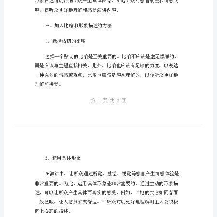
生
动
的
比
喻
和
形
象
描