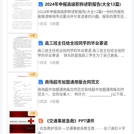
2024年申报高级职称述职报告(大全12篇)
喻
2024年申报高级职称述职报告(大全12篇)一份好的报告
和
能够清晰地传达要点并引发读者的兴趣。报告的撰写还
需要注重格式规范，包括标题、段落、引用和参考文献
1
阅读
0
收藏
形
等方面。范文中的语言表达带有一定的权威性和专业性
象
付费
高三班主任给全班同学的毕业寄语
员在奔跑奋斗。”
描
高三班主任给全班同学的毕业寄语 高三班主任给全班同
学的毕业寄语 快乐的是我高三学生为了自己更高、更
述？
远的目标而走出一中校门，为自己美好的未来而拼搏，
四、总结
1
阅读
0
收藏
这正是我所期待的一天，我祝大家成功;伤感的是，我们
比
付费
喻
商场超市加盟通用版合同范文
是
商场超市加盟通用版合同范文商场超市加盟通用版合同
范文一、合同当事人： 特许方：_______________(以下简称
通
甲方) 法人代表：_______________地址：__________
2
阅读
0
收藏
过
付费
将
《交通事故急救》PPT课件
- 应急救护培训 —交通事故自救互救 - - - - 长汀县红十字
两
会 -