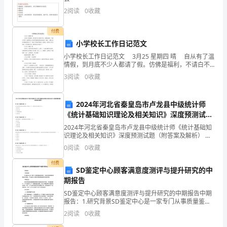
种
2
阅读
0
收藏
不
付费
小学校长工作日记范文
同
小学校长工作日记范文 3月25 星期四 晴 自从有了温
的
情假，到月底不少人都请了假。仿佛是福利，不请白不
请！这种攀比之风有悖考勤制度制定的初衷，据说，少
3
阅读
0
收藏
数人还钻考勤制度的空子，看来下学期还得修改
事
物
2024年河北省秦皇岛市卢龙县中级统计师
《统计基础知识理论及相关知识》深度预测试题
进
（附答案及解析）
2024年河北省秦皇岛市卢龙县中级统计师《统计基础知
行
识理论及相关知识》深度预测试题（附答案及解析） 第1
题：单选题(本题1分)某企业接受其他单位投资转入的设
0
阅读
0
收藏
备一台，入账时应贷记的账户是( )。A.固定
类
付费
SD鉴定中心顾客满意度测评与提升研究的中
比，
期报告
以
SD鉴定中心顾客满意度测评与提升研究的中期报告中期
报告：1.研究背景SD鉴定中心是一家专门从事质量鉴定
表
的机构，为保证检测结果的准确性和可靠性，SD鉴定中
2
阅读
0
收藏
心开展了顾客满意度测评与提升研究。2.研究方法本