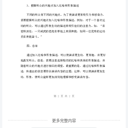
述
如
三、加入比喻和形象描述的方法
何
在
1、选择贴切的比喻
学
生
演
讲
理解和接受。
中
加
入
生
动
更多完整内容