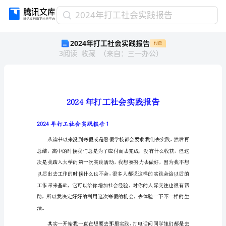
2024
2024年打工社会实践报告
年
2024年打工社会实践报告
付费
打
3
阅读
收藏
（
来自
：
三一办公
）
工
社
会
实
践
报
告