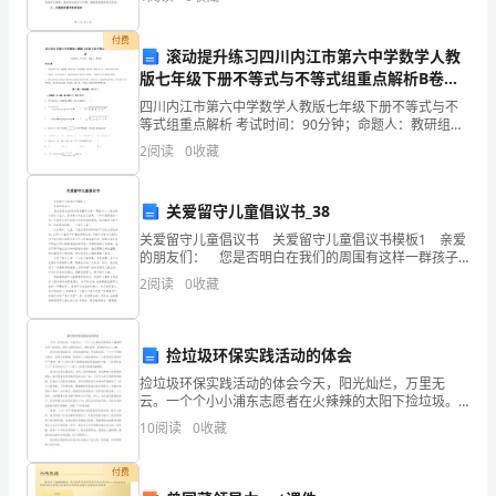
追求理想的故事，激励学生树立正确的人生价值观
中
付费
的
滚动提升练习四川内江市第六中学数学人教
版七年级下册不等式与不等式组重点解析B卷
时
（附答案详解）
四川内江市第六中学数学人教版七年级下册不等式与不
候
等式组重点解析 考试时间：90分钟；命题人：教研组考
生注意：1、本卷分第I卷（选择题）和第Ⅱ卷（非选择
2
阅读
0
收藏
题）两部分，满分100分，考试时间90分钟2、答卷
我
们
关爱留守儿童倡议书_38
总
关爱留守儿童倡议书 关爱留守儿童倡议书模板1 亲爱
的朋友们： 您是否明白在我们的周围有这样一群孩子
——他们的父母为了生计，背井离乡外出打工经商，一
是
2
阅读
0
收藏
年中难得回家一次，让留守在家中的他们倍受思亲
为
捡垃圾环保实践活动的体会
了
捡垃圾环保实践活动的体会今天，阳光灿烂，万里无
应
云。一个个小小浦东志愿者在火辣辣的太阳下捡垃圾。
草坪上都是些纸片、塑料袋等，弄地草坪乱七八糟。我
10
阅读
0
收藏
付
们有的拿煤炭夹，有的拿塑料袋，开始捡垃圾。一个个
干得热火朝
而
付费