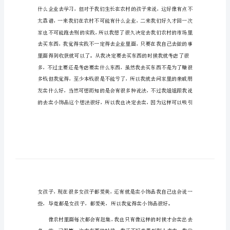
2024年打工社会实践报告1
2024
年
打
工
社
会
实
践
报
活。
告
2024
年
打