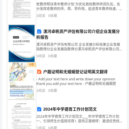
要
老教师帮扶青年教师计划 为优化我校教师师资队伍，充
分发挥老教师的传、帮、带作用，促进青年教师快速、
求
健康成长。实现学校教育教学工作的高效、持续、健康
3
阅读
0
收藏
发展，我校实行教师之间帮扶的方法，确定一对一的老
我
们
漯河卓帆资产评估有限公司介绍企业发展分
析报告
去
漯河卓帆资产评估有限公司 企业发展分析结果企业发展
指数得分企业发展指数得分漯河卓帆资产评估有限公司
实
综合得分说明：企业发展指数根据企业规模、企业创
3
阅读
0
收藏
新、企业风险、企业活力四个维度对企业发展情况进行
践，
评价。
付费
然
户籍证明和无婚姻登记证明英文翻译
- Add your text here and write down your opninon
后
thank you add your text here - 户籍证明和无婚姻登
再
3
阅读
0
收藏
总
够获得很多东西我们何乐而不为呢！
2024年中学德育工作计划范文
结，
2024年中学德育工作计划范文____年中学德育工作计划
高
一、引领师生价值观培育1. 提供正面榜样：邀请优秀校
友、社会名人等来校开展讲座，分享他们的成功经验和
1
阅读
0
收藏