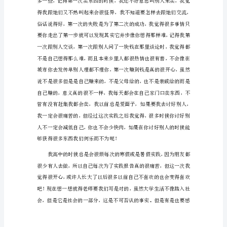
工
社
会
实
践
报
告
1
从
读
书
以