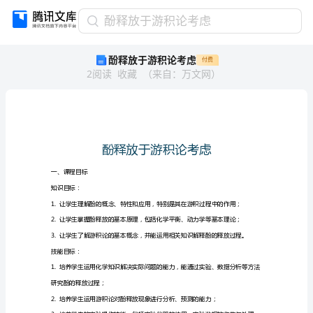
酚
酚释放于游积论考虑
释
酚释放于游积论考虑
付费
放
2
阅读
收藏
（
来自
：
万文网
）
于
游
积
论
考
虑
酚