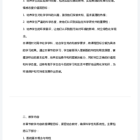
一、课程目标
释
知识目标：
放
于
游
积
论
技能目标：
考
虑
一、
研究酚的释放过程；
课
程
目
情感态度价值观目标：
标