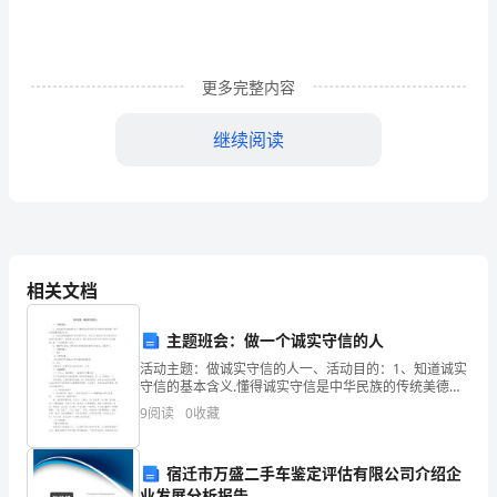
念、
特
更多完整内容
性
继续阅读
和
二、教学内容
应
用，
特
括以下部分：
相关文档
别
1.酚的基本概念与特性
是
主题班会：做一个诚实守信的人
-教材章节：第二章有机化合物
活动主题：做诚实守信的人一、活动目的：1、知道诚实
其
守信的基本含义.懂得诚实守信是中华民族的传统美德，
现代社会更需要诚实守信。2、让我们鄙视虚假和不守信
9
阅读
0
收藏
在
用的行为，对自己不诚实和不守信用的行为感到不安和
歉
游
2.酚的释放原理
宿迁市万盛二手车鉴定评估有限公司介绍企
业发展分析报告