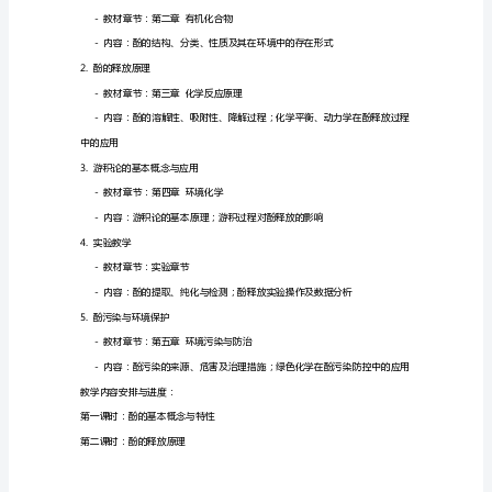
知
识
目
标：
念。
1.
让
学
生
理
解
环境保护和可持续发展作出贡献。
酚
的
概