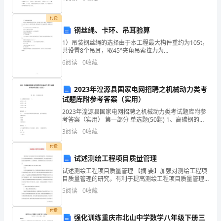
酚
目标，以提升服务质量、加大林业执法力度为重点，深
释
付费
教学内容安排与进度：
钢丝绳、卡环、吊耳验算
放
1）吊装钢丝绳的选择由于本工程最大构件重约为105t，
第一课时：酚的基本概念与特性
共设置8个吊耳，取45°夹角吊索拉力为
的
0.305G（32.0t），进行整体吊装，我们选择2根
6
阅读
0
收藏
Φ40mm钢丝绳，根据经验公式S破=2×50D2=2×
第二课时：酚的释放原理
基
本
2023年湟源县国家电网招聘之机械动力类考
试题库附参考答案（实用）
原
2023年湟源县国家电网招聘之机械动力类考试题库附参
考答案（实用） 第一部分 单选题(50题) 1、高碳钢的含
理，
碳量( )。A.大于0.25%B.大于0.40%C.小于0.60%D.大于
3
阅读
0
收藏
0.6
包
付费
括
试述测绘工程项目质量管理
试述测绘工程项目质量管理 【摘 要】加强对测绘工程项
化
目质量管理的研究，有利于提高测绘工程项目质量管理
水平，具有重要的现实意义。本文笔者对测绘工程项目
学
5
阅读
0
收藏
质量管理进行了分析和探讨，希望对相关从业人员具
平
付费
强化训练重庆市北山中学数学八年级下册三