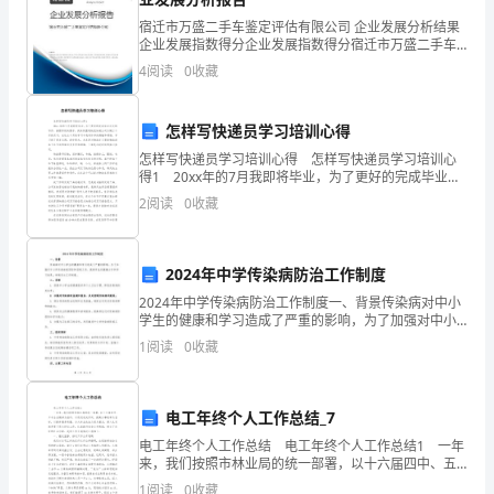
积
-教材章节：第三章化学反应原理
宿迁市万盛二手车鉴定评估有限公司 企业发展分析结果
过
企业发展指数得分企业发展指数得分宿迁市万盛二手车
鉴定评估有限公司综合得分说明：企业发展指数根据企
4
阅读
0
收藏
程
业规模、企业创新、企业风险、企业活力四个维度对企
业发
中的应用
中
怎样写快递员学习培训心得
3.游积论的基本概念与应用
的
怎样写快递员学习培训心得 怎样写快递员学习培训心
得1 20xx年的7月我即将毕业，为了更好的完成毕业论
作
-教材章节：第四章环境化学
文的写作，按照学校的要求，我来到圆通物流快递公司
2
阅读
0
收藏
为期三个月的实习，在这三个月的学习中我有许多
用；
2.
2024年中学传染病防治工作制度
4.实验教学
让
2024年中学传染病防治工作制度一、背景传染病对中小
学生的健康和学习造成了严重的影响，为了加强对中小
-教材章节：实验章节
学传染病的预防和控制工作，提高学生的健康水平和学
学
1
阅读
0
收藏
习效果，特制定本工作制度。二、目标1. 提高中小学生
生
电工年终个人工作总结_7
掌
5.酚污染与环境保护
电工年终个人工作总结 电工年终个人工作总结1 一年
握
来，我们按照市林业局的统一部署，以十六届四中、五
-教材章节：第五章环境污染与防治
中全会精神为指针，以改进机关作风、提高办事效率为
1
阅读
0
收藏