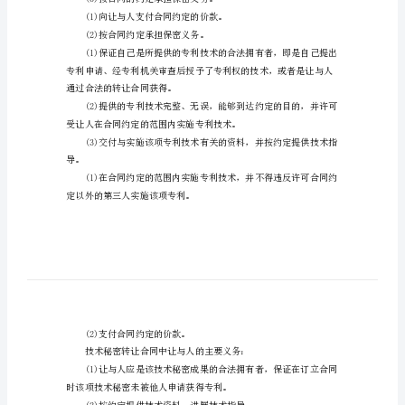
务
实、有效。
技
术
人提供必要的技术指导。
转
(4)保密义务。
让
合
施创造创造所需要的技术情报
同
的
权
证自己是所提供的技术的合法
利
(3)按合同的约定承担保密义务。
义
(1)向
务
(2)按合同约定承担保密义务。