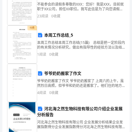
不能参会的请假条尊敬的XXX：您好！我是XXX，目前就
的
职于XX公司，担任XX职位。我写此信是为了向您请假参
(3)承担合同约定的保密义务。
会一事做进一步说明并请求准假。首先，我非常抱歉不
人
23
阅读
0
收藏
能亲自参加这次重要的会议。我对此次会议的重要性
身
付费
本周工作总结_5
权
本周工作总结本周工作总结(15篇) 总结是把一定阶段内
并
的有关情况分析研究，做出有指导性的经验方法以及结
论的书面材料，它可以帮助我们总结以往思想，发扬成
1
阅读
0
收藏
不
绩，让我们来为自己写一份总结吧。你想知道总结怎
因
爷爷奶奶搬家了作文
专
爷爷奶奶搬家了作文 爷爷奶奶搬家了 上周六的上午，虽
然烈日高照，但爷爷和奶奶还是搬家了。他们住的地方
利
经过两个月的装修焕然一新，又经过一个多月的.开窗透
4
阅读
0
收藏
气，味道少了许多，所以决定将家具和物品搬回去，然
权
后
的
河北海之然生物科技有限公司介绍企业发展
分析报告
转
河北海之然生物科技有限公司 企业发展分析结果企业发
展指数得分企业发展指数得分河北海之然生物科技有限
让
公司综合得分说明：企业发展指数根据企业规模、企业