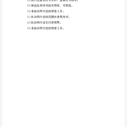
(1)
按
通过合法的转让合同获得。
合
同
约
定
的
导。
时
间
定以外的第三人实施该项专利。
将
专
利