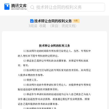
技
技术转让合同的权利义务
术
技术转让合同的权利义务
付费
转
3
阅读
收藏
（
来自
：
贤阅文档
）
让
合
同
的
权
利
的人身权并不因专利权的转让
义