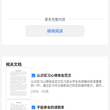
权
移
更多完整内容
交
给
继续阅读
受
(2)支付合同约定的价款。
让
人。
当
相关文档
然，
认识实习心得体会范文
专
认识实习心得体会范文实习是大学生在校期间非常重要
的一环，通过实习可以锻炼自己的实际操作能力，提升
利
专业知识水平，同时也可以为将来的职业发展打下坚实
(4)承担合同约定的保密义务。
2
阅读
0
收藏
的基础。我在进行实习期间，深有感触，下面分享我对
权
实习的心
(1)在
中
不能参会的请假条
(2)按合同约定支付使用费。