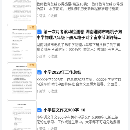
儿
教师教育总结心得感悟(精选10篇) 教师教育总结心得感
悟篇1 本学期来，按照初中历史新课程标准进行施教，
体
让学生掌握好科学知识。还注意以德为本，结合现实生
2
阅读
0
收藏
活中的现象层层善诱，多方面、多角度去培养现
质，
付费
第一次月考滚动检测卷-湖南湘潭市电机子弟
共
中学物理八年级下册从粒子到宇宙章节测评练习
同
题（详解）
湖南湘潭市电机子弟中学物理八年级下册从粒子到宇宙
章节测评 考试时间：90分钟；命题人：教研组考生注
体
意：1、本卷分第I卷（选择题）和第Ⅱ卷（非选择题）两
0
阅读
0
收藏
部分，满分100分，考试时间90分钟2、答卷前，考
能
付费
小学2023年工作总结
测
XXXX小学2023年工作总结2023年度，XXXX小学坚持以
试，
习近平新时代中国特色社 会主义思想为指导，全面贯彻
党的教育方针，努力贯彻学校 “十四五”发展规划，认真
1
阅读
0
收藏
于
落实“双减政策”和“五项管理” 要求
11
小学语文作文900字_10
月
悦，。
小学语文作文900字有关小学语文作文900字汇编五篇
无论在学习、工作或是生活中，大家都不可避免地要接
24
触到作文吧，作文是由文字组成，经过人的思想考虑，
1
阅读
0
收藏