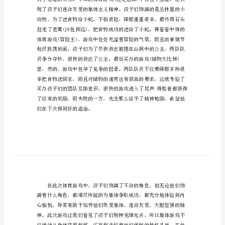
户
外
运
动
游
戏
总
结
范
文
户
外