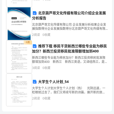
通过语言组织来表达一个主题意义的文体。怎么写
日
在
北京葫芦哥文化传媒有限公司介绍企业发展
分析报告
园
北京葫芦哥文化传媒有限公司 企业发展分析结果企业发
展指数得分企业发展指数得分北京葫芦哥文化传媒有限
内
公司综合得分说明：企业发展指数根据企业规模、企业
2
阅读
0
收藏
创新、企业风险、企业活力四个维度对企业发展情况进
操
行评
付费
推荐下载 移民干货新西兰哪些专业能为移民
场
加分？新西兰投资移民批准限额增加到400
举
新西兰哪些专业能为移民加分？新西兰投资移民批准限
额增加到400 新西兰 新西兰英语，又译纽西兰，是一
行
个政治体制实行君主立宪制混合英国式议会*制的国家，
3
阅读
0
收藏
现为英联邦成员国之一。 新西兰位于太平洋西南
体
大学生个人计划_54
育
大学生个人计划大学生个人计划（热） 光阴迅速，一
游
眨眼就过去了，我们又将续写新的诗篇，展开新的旅
程，写一份计划，为接下来的工作做准备吧！你所接触
2
阅读
0
收藏
戏
过的计划都是什么样子的呢？下面是小编收集整理的大
学生
运