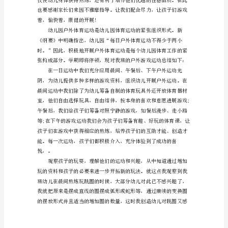
运
动
游
戏
总
结
范
文
进
们在下次得到好的造诣。
入
冬
季，