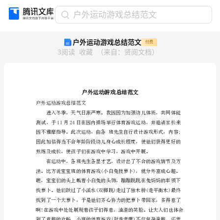
户
户外运动游戏总结范文
外
户外运动游戏总结范文
付费
运
3
阅读
收藏
（
来自
：
贤阅文档
）
动
游
戏
总
结
范
户外运动游戏总结范文
文