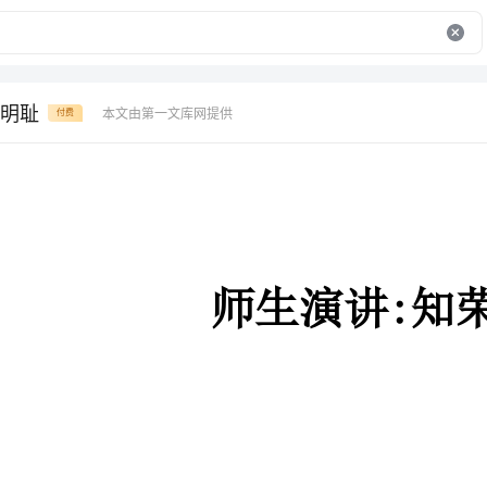
明耻
本文由第一文库网提供
付费
师生演讲:知荣明耻
“八荣八耻”是最近胡锦涛爷爷为树立社会主义荣辱观而提出的要
求。有的同学问：荣是什么，而辱又是什么?