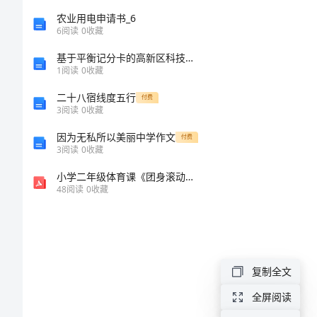
演
农业用电申请书_6
讲:
6
阅读
0
收藏
情感。
知
基于平衡记分卡的高新区科技创新能力研究
1
阅读
0
收藏
荣
二十八宿线度五行
付费
明
3
阅读
0
收藏
耻
因为无私所以美丽中学作文
付费
“八
3
阅读
0
收藏
荣
小学二年级体育课《团身滚动》教案
48
阅读
0
收藏
八
耻”
是
复制全文
最
全屏阅读
近