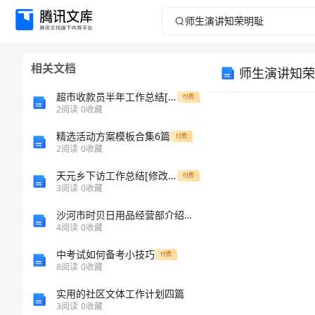
师
生
相关文档
师生演讲知荣
演
超市收款员半年工作总结[修改版]
付费
讲
2
阅读
0
收藏
精选活动方案模板合集6篇
知
付费
2
阅读
0
收藏
荣
天元乡下访工作总结[修改版]
付费
3
阅读
0
收藏
明
沙河市时贝日用品经营部介绍企业发展分析报告
4
阅读
0
收藏
耻
中考试如何备考小技巧
付费
师
8
阅读
0
收藏
生
实用的社区文体工作计划四篇
3
阅读
0
收藏