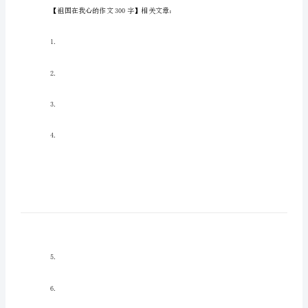
祖
国
在
我
心
的
作
文
300
祖国做贡献，出一份力。
字
周
二
下