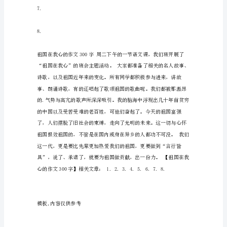
午
1.
的
一
2.
节
语
文
3.
课，
我
4.
们
班
开
展