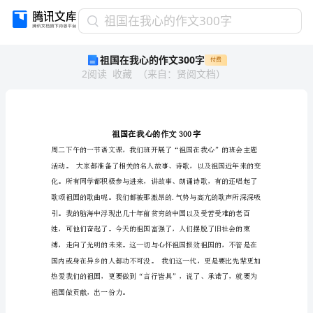
祖
祖国在我心的作文300字
国
祖国在我心的作文300字
付费
在
2
阅读
收藏
（
来自
：
贤阅文档
）
我
心
的
作
文
300
字