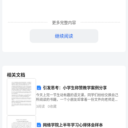
了
“祖
国
更多完整内容
在
继续阅读
我
5.
心”
的
班
6.
相关文档
会
引发思考：小学生称赞教学案例分享
主
7.
今天上完一节生动有趣的语文课，同学们纷纷交换自己
题
所阅读的书籍，一个小朋友却拿着一份文件向老师走
来。那小朋友就是我的好朋友小明，他深情地对老师
3
阅读
0
收藏
说：“老师，您上周分享的教学案例我读过了，真是太好
活
了，我学到
8.
动。
网络学院上半年学习心得体会样本