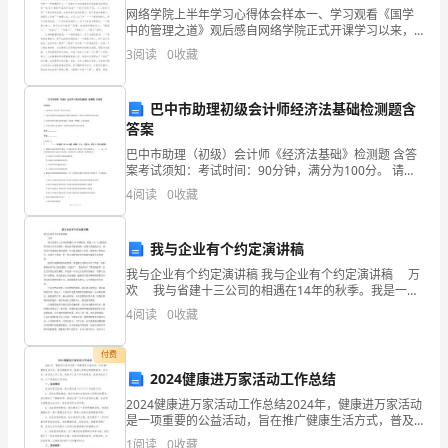
大
网络学院上半年学习心得体会样本一、学习观看《国学
中的管理之道》观后感自网络学院正式开课学习以来，
家
最让我记忆犹新学习课件就是观看了国学应用大师翟鸿
3
阅读
0
收藏
燊教授的《国学中的管理之道》《国学之大智慧》等课
都
件讲座，
巴中市助理初级会计师经济法基础检测题含
准
答案
备
巴中市助理（初级）会计师《经济法基础》检测题 含答
案考试须知：考试时间：90分钟，满分为100分。 请首
了
先按要求在试卷的指定位置填写您的姓名、准考证号和
4
阅读
0
收藏
所在单位的名称。本卷共有四大题分别为单选题、多选
相
我与企业有个约定演讲稿
关
我与企业有个约定演讲稿 我与企业有个约定演讲稿 万
的
欢 我与省建十三公司的相遇在14年的秋季。我是一个
一心要回到四川的大学生应聘者，他是来学校校招的一
4
阅读
0
收藏
名
家四川的建筑公司，我们并不是彼此必须的选择，
人
付费
2024健康进万家活动工作总结
故
2024健康进万家活动工作总结2024年，健康进万家活动
是一项重要的公益活动，旨在推广健康生活方式，普及
事、
健康知识，提高人民群众的健康素养。作为这一活动的
1
阅读
0
收藏