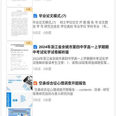
工作人员，我参与了各个环节的策划、组织和执行工作
诗
付费
歌，
毕业论文模式,(7)
以
毕业论文模式,(7) 硕士学位论文 开 题 报 告 书 论文题
目 学 号 研究生姓名 学位类别 专业学位 学科专业 （专业
及
领域） 公共管理 研究方向 行政管理 学习方式 全日制 导
5
阅读
0
收藏
师姓名 研究生
模板,内容仅供参考
祖
付费
2024年浙江省余姚市第四中学高一上学期期
国
中考试化学试卷解析版
近
2024年浙江省余姚市第四中学高一上学期期中考试化学
试卷解析版请考生注意：1．请用2B铅笔将选择题答案涂
年
填在答题纸相应位置上，请用0．5毫米及以上黑色字迹
1
阅读
0
收藏
的钢笔或签字笔将主观题的答案写在答题纸相应的答
来
空鼻综合征心理调查开题报告
的
- 空鼻综合征心理调查开题报告 - - contents - 目录 - 研究
变
背景研究目的与意义研究内容
7
阅读
0
收藏
化。
所