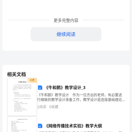
时)
是五金之
它在金属活动性次序中位于铁和铜之间
则以下反响不会发生的是
（）
一，
，
()
盐
＝
＋
更多完整内容
↑
＋
的
继续阅读
反
)
＋
响
＋
由题意可知
在金属活动性次序中
锡位于铁的后边
则其必定位于镁的后边
锡不可以与硫酸镁发生置换反响
：
，
，
，
，
实
验
相关文档
丝
付费
《牛和鹅》教学设计_3
浸
《牛和鹅》教学设计 作为一位杰出的老师，有必要进
动性次序中位于前面的金属
除外
能将位于后边的金属从其盐溶液中置换出来
（、、
）
；
行细致的教学设计准备工作，教学设计是连接基础理论
入
与实践的桥梁，对于教学理论与实践的紧密结合具有沟
次序中位于氢前
2
阅读
0
收藏
。
通作用。写教学设计需要注意哪些格式呢？以下是小编
硫
整理的
酸
《网络传播技术实验》教学大纲