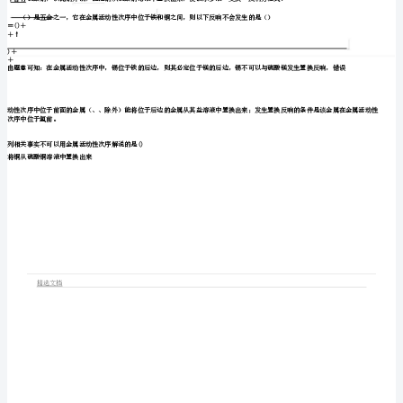
第
八
实验
单
丝浸
硫酸铜溶液中
入
元
复
铜丝浸
硝酸银溶液中
入
习
计
铜丝浸
硫酸铝溶液中
入
划
2
优