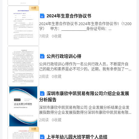
中
精选
档
文
付费
铜
2024年生意合作协议书
丝
2024年生意合作协议书 2024年生意合作协议书1（1200
字） 甲方：________________身份证号码：
________________ 乙方：________________身份证
浸
7
阅读
0
收藏
入
硫
公共行政培训心得
公共行政培训心得作为一名公共行政人员，不断提升自
酸
己的能力和素养是必不可少的。近期，我有幸参加了一
次公共行政培训，通过这次培训，我对公共行政工作有
2
阅读
0
收藏
铝
了更深入的了解，也得到了一些宝贵的经验和启示。首
先，培训
溶
深圳市康欣中凯贸易有限公司介绍企业发展
液
分析报告
深圳市康欣中凯贸易有限公司 企业发展分析结果企业发
中
展指数得分企业发展指数得分深圳市康欣中凯贸易有限
公司综合得分说明：企业发展指数根据企业规模、企业
2
阅读
0
收藏
现
创新、企业风险、企业活力四个维度对企业发展情况进
行评
付费
象
上半年幼儿园大班学期个人总结