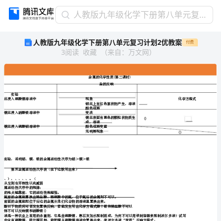
人
人教版九年级化学下册第八单元复习计划2优教案
教
人教版九年级化学下册第八单元复习计划2优教案
付费
版
3
阅读
收藏
（
来自
：
万文网
）
九
年
级
化
学
下
精选
档
文
册