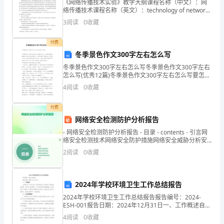
铜
《网络传播技术实验》教学大纲课程名称（中文）：网
络传播技术课程名称（英文）：technology of network
溶
transfer课程编号：ZH44082课程性质：基础课程属
将铜从硫酸铜溶液中置换出来
3
阅读
0
收藏
性：独立设课学时学分
液
付费
中
冬季景色作文300字左右怎么写
冬季景色作文300字左右怎么写冬季景色作文300字左右
铜
怎么写(优秀12篇)冬季景色作文300字左右怎么写要怎么
写，才更标准规范？根据多年的文秘写作经验，参考优
丝
4
阅读
0
收藏
秀的冬季景色作文300字左右怎么写样本
浸
付费
网络安全检测防护分析报告
入
- 网络安全检测防护分析报告 - 目录 - contents - 引言网
硝
络安全检测技术网络安全防护措施网络安全威胁分析安
全建议
2
阅读
0
收藏
酸
银
2024年学校环境卫生工作总结报告
溶
2024年学校环境卫生工作总结报告报告编号：2024-
ESH-001报告日期：2024年12月31日一、工作概述自
液
2024年1月至12月，学校环境卫生工作得到了全面推进
4
阅读
0
收藏
和改善。本年度，我们制定了一系列