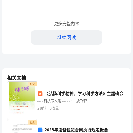
要】
在
水
更多完整内容
电
继续阅读
工
程
的
作
相关文档
业
付费
过
《弘扬科学精神，学习科学方法》主题班会
- - - 科技节来啦 - - - - 1、放飞梦
程
2
阅读
0
收藏
中，
付费
监
2025年设备租赁合同执行规定概要