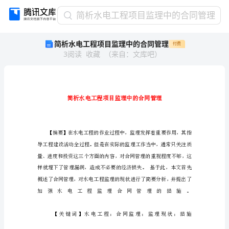
简
简析水电工程项目监理中的合同管理
析
简析水电工程项目监理中的合同管理
付费
水
3
阅读
收藏
（
来自
：
文库吧
）
电
工
程
项
目
监
理