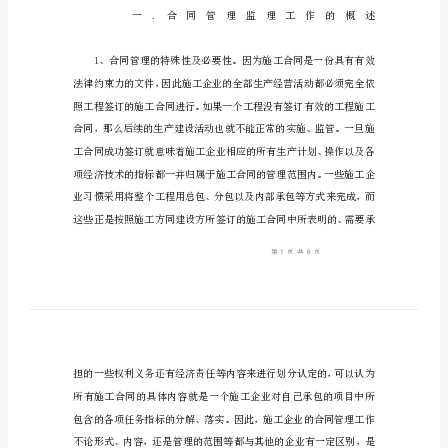
中
的
合
同
管
理
简
析
水
电
工