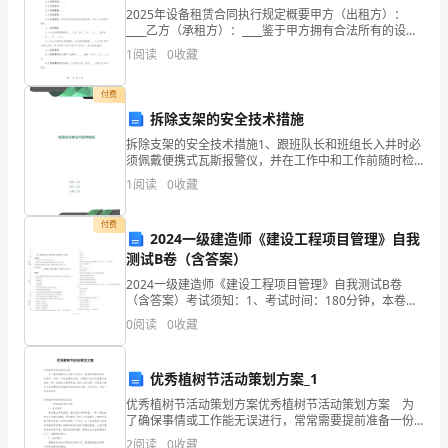
理
2025年设备租赁合同执行规定概要甲方（出租方）：
____乙方（承租方）：____鉴于甲方拥有合法所有的设
发
备，乙方因业务需要，愿向甲方租赁该设备，双方本着
1
阅读
0
收藏
平等、自愿、公平、诚信的原则，经友好协商，达成
挥
付费
着
拆除支架的安全技术措施
重
拆除支架的安全技术措施1、跟班队长和班组长入井时必
须佩戴便携式瓦斯报警仪，并在工作中和工作前随时检
查作业场所瓦斯浓度，低于1%时，方可开工作业。2、
要
1
阅读
0
收藏
拆架时，专人指挥（班长）分工明确，发信号开车前人
员必
作
付费
2024一级建造师《建设工程项目管理》自我
用，
测试B卷（含答案）
其
2024一级建造师《建设工程项目管理》自我测试B卷
（含答案）考试须知：1、考试时间：180分钟，本卷满
分为130分。 2、请首先按要求在试卷的指定位置填写您
指
0
阅读
0
收藏
的姓名、准考证号等信息。 3、请仔细阅读各种
导
优秀植树节活动策划方案_1
工
优秀植树节活动策划方案优秀植树节活动策划方案 为
了确保事情或工作能无误进行，常常需要提前准备一份
程
具体、详细、针对性强的方案，方案是计划中内容最为
2
阅读
0
收藏