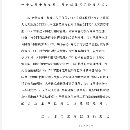
程
项
目
监
理
中
的
合
同
管
理
【摘