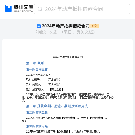
2024
2024年动产抵押借款合同
年
2024年动产抵押借款合同
付费
动
2
阅读
收藏
（
来自
：
贤阅文档
）
产
抵
押
借
款
合
第一章总则
同
第一
条合同主体