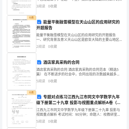
乙方（借款人）：【乙方全称】
（抵
责任，经历了各种挑战和机遇。在这里，我将对2024年
3
阅读
0
收藏
的后勤采购工作进行总结，回顾工作中的成绩和不
丙方（抵押权人）：【丙方全称】
押
付费
能量平衡融雪模型在天山山区的应用研究的
权
开题报告
人）：
能量平衡融雪模型在天山山区的应用研究的开题报告
一、研究背景及意义天山山区是欧亚大陆的主要山地区
【丙
域之一，冰川及积雪储量丰富。近年来气候变化导致了
2
阅读
0
收藏
天山山区的冰川和积雪退缩加快，不仅威胁到当地生态
方
环境和水源
酒店家具采购的合同
全
酒店家具采购的合同 酒店家具采购的合同范本（精选5
称】
篇） 在不断进步的社会中，合同出现的次数越来越多，
正常情况下，签订合同必须经过规定的方式。那么一份
5
阅读
0
收藏
1.2
详细的合同要怎么写呢？下面是小编收集整
甲、
付费
专题对点练习江西九江市同文中学数学九年
级下册第二十九章 投影与视图重点解析A卷（附
乙、
答案详解）
江西九江市同文中学数学九年级下册第二十九章 投影与
丙
视图重点解析 考试时间：90分钟；命题人：校教研室考
生注意：1、本卷分第I卷（选择题）和第Ⅱ卷（非选择
5
阅读
0
收藏
三
题）两部分，满分100分，考试时间90分钟2、答