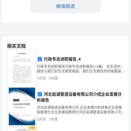
同
继续阅读
当
事
第八条抵押物的保管
人
如
相关文档
第
下：
行政专员述职报告_4
第九条合同的生效
甲
行政专员述职报告行政专员述职报告(15篇) 在生活中，
方
报告与我们的生活紧密相连，我们在写报告的时候要避
免篇幅过长。那么，报告到底怎么写才合适呢？下面是
1
阅读
0
收藏
第十条合同的变更
（抵
小编精心整理的行政专员述职报告，希望能够帮助
押
河北岩湖管道设备有限公司介绍企业发展分
析报告
第十一
条合同的解除
人）：
河北岩湖管道设备有限公司 企业发展分析结果企业发展
【甲
指数得分企业发展指数得分河北岩湖管道设备有限公司
综合得分说明：企业发展指数根据企业规模、企业创
2
阅读
0
收藏
第五章违约责任
方
新、企业风险、企业活力四个维度对企业发展情况进行
评价。
付费