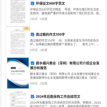
全
第十二
条违约责任
环保征文600字范文
称】
环保征文600字范文精选 导语：环境与我们的生活息
息相关，越来越严重的环境污染影响了我们的生活。我
第十三
条争议解决
们要重视起环境保护。下面是为大家精心搜集的环保征
乙
2
阅读
0
收藏
文，欢送大家阅读参考! 古往今来，地球妈妈用甘
方
权的人民法院起诉。
付费
（借
真过瘾的作文550字
第六章附则
真过瘾的作文550字 玩，对我来说是生活中的彩色光
款
环，玩得最过瘾的要数那个星期五了。 那天上午，老
第十四条附件
师带领我们全班同学乘着大巴来到我们盼望已久的黄金
0
阅读
0
收藏
人）：
海岸。一下车，呈现在我们眼前的是一
【乙
等法律效力。
碧水福兴美业（深圳）有限公司介绍企业发
方
展分析报告
第十五条其他约定
碧水福兴美业（深圳）有限公司 企业发展分析结果企业
全
发展指数得分企业发展指数得分碧水福兴美业（深圳）
有限公司综合得分说明：企业发展指数根据企业规模、
9
阅读
0
收藏
称】
第十六条合同的份数
企业创新、企业风险、企业活力四个维度对企业发展情
况进
丙
2024年后勤采购工作总结范文
甲方（抵押人）：【甲方全称】
方
2024年后勤采购工作总结范文时光荏苒，转眼间，2024
年已经过去了。在这一年里，我担任着后勤采购工作的