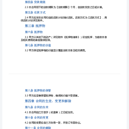
2024
1.1本合同当事人如下：
甲方（抵押人）：【甲方全称】
年
乙方（借款人）：【乙方全称】
动
丙方（抵押权人）：【丙方全称】
产
抵
议。
押
借
第二
条贷款金额
款
合
整）。
同
第三
条贷款用途
第
一
第四条贷款期限
章