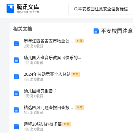
平
安
相关文档
平安校园注意
校
历年江西省吉安市物业公司物业管理基本工作范围及职责知识竞赛试题题库免费答案
付费
园
2
阅读
0
收藏
幼儿园大班音乐教案《快乐的孔雀》
注
1
阅读
0
收藏
意
2024年劳动竞赛个人总结
付费
4
阅读
0
收藏
安
幼儿园研究报告_1
1
阅读
0
收藏
全
精选四风问题查摆自查报告范文2600字
付费
温
3
阅读
0
收藏
远程20培训心得多篇
付费
馨
4
阅读
0
收藏