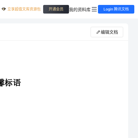
立享超值文库资源包
我的资料库
开通会员
Login 腾讯文档
编辑文档