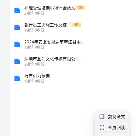
标
护理管理培训心得体会范文
付费
2
阅读
0
收藏
语
银行员工思想工作总结_1
付费
1
阅读
0
收藏
平
2024年安徽省巢湖市庐江县中级统计师《统计基础知识理论及相关知识》预测密卷及答案
安
1
阅读
0
收藏
校
深圳市互为文化传媒有限公司介绍企业发展分析报告
2
阅读
0
收藏
园
万有引力章训
注
1
阅读
0
收藏
意
安
全
复制全文
温
全屏阅读
馨