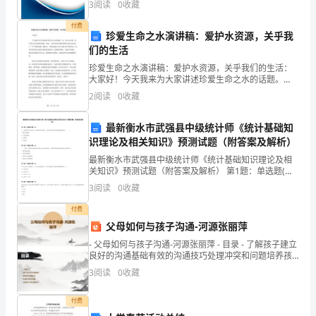
参
3
阅读
0
收藏
企业创新、企业风险、企业活力四个维度对企业发展情
的。
况进
考。
付费
珍爱生命之水演讲稿：爱护水资源，关乎我
们的生活
内
珍爱生命之水演讲稿：爱护水资源，关乎我们的生活：
容
大家好！今天我来为大家讲述珍爱生命之水的话题。
水，是生命之源，是人类生存和发展的基础。然而，当
2
阅读
0
收藏
如
前全球水资源短缺和污染已经成为了一个严重的问题。
据统计，全
下：
最新衡水市武强县中级统计师《统计基础知
识理论及相关知识》预测试题（附答案及解析）
今
最新衡水市武强县中级统计师《统计基础知识理论及相
关知识》预测试题（附答案及解析） 第1题：单选题(本
天，
题1分)当一国经济处于低谷时，经济增长为负增长，以
3
阅读
0
收藏
此为特征的经济周期通常被称为（ ）。A.增长型周
是
付费
个
父母如何与孩子沟通-河源张丽萍
- 父母如何与孩子沟通-河源张丽萍 - 目录 - 了解孩子建立
特
良好的沟通基础有效的沟通技巧处理冲突和问题培养孩
子的沟通技巧
3
阅读
0
收藏
殊
的
付费