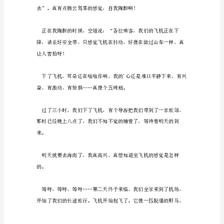
人
坐
飞
机
的
作
文
【提
要】
本
篇
坐
飞