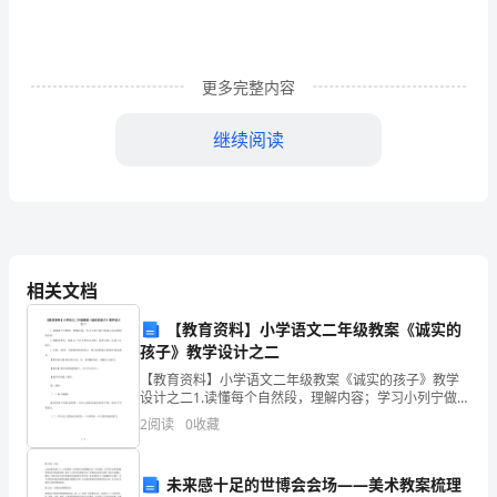
机
的
更多完整内容
感
继续阅读
受
作
文
由
相关文档
为
【教育资料】小学语文二年级教案《诚实的
需
孩子》教学设计之二
要
【教育资料】小学语文二年级教案《诚实的孩子》教学
设计之二1.读懂每个自然段，理解内容；学习小列宁做了
感
错事主动认错的好品质。2.理解词和句；掌握12个生字
2
阅读
0
收藏
和有关词语，能用互相、注意口头造句。3.正确、流
受
未来感十足的世博会会场——美术教案梳理