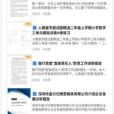
作
第一部分：引言上海世博会是自1851年伦敦第一次世博
文
会以来规模最大的一次世博会。它汇聚了世界各国最优
秀的技术和创新成果，展示了人类未来发展的方向。世
让人害怕呀！
2
阅读
0
收藏
博会的会场不仅是一座永久性建筑，更是一个展示技术
素
与艺
付费
材
人教版专题试题精选二年级上学期小学数学
三单元模拟试卷A卷练习
的
人教版专题试题精选二年级上学期小学数学三单元模拟
朋
试卷 A 卷练习时间： 60 分钟 满分： 100 分题号 一 二
三 总分得分一、基础练习 (40 分 )1. 计算8×1 = 7×4 =
1
阅读
0
收藏
8×8
友
付费
精
履行党建“直接责任人”职责工作述职报告
履行党建“直接责任人”职责工作述职报告 一年来，本人
心
在中店乡党委政府的的领导下，认真履行党建“直接责任
人”的职责，现就抓党建工作情况述职如下： 加强扶贫工
收
4
阅读
0
收藏
作队伍的教育和管理工作，除加强精准扶贫业务培训
来。
集，
深圳市嘉力仕精密模具有限公司介绍企业发
仅
展分析报告
深圳市嘉力仕精密模具有限公司 企业发展分析结果企业
供
发展指数得分企业发展指数得分深圳市嘉力仕精密模具
有限公司综合得分说明：企业发展指数根据企业规模、