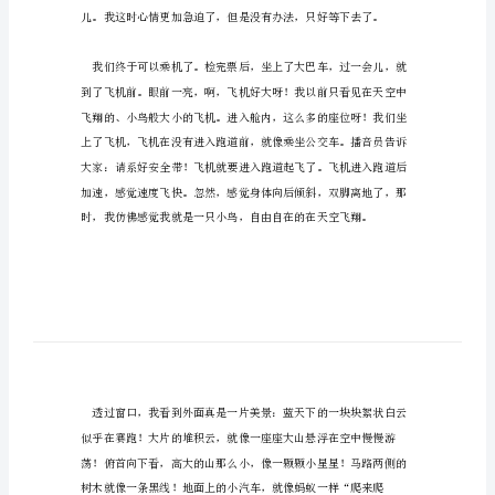
个
人
心收集，仅供参考。内容如下：
坐
飞
机
的
作
动，因为，我是第一次坐飞机。
文
xx
关
于
一
个