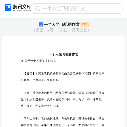
一
一个人坐飞机的作文
个
一个人坐飞机的作文
付费
人
1
阅读
收藏
（
来自
：
贤阅文档
）
坐
飞
机
的
作
文
xx关于一个人坐飞机的作文
一