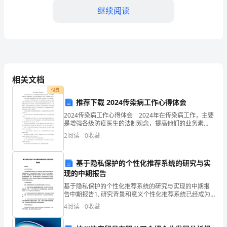
的
继续阅读
角
色，
他
们
相关文档
负
付费
推荐下载 2024传染病工作心得体会
济效益。
责
2024传染病工作心得体会 2024年在传染病工作，主要
是增强各级防疫医生的法制观念，提高他们的业务素
监
质，增强报病意识，提高我县传染病管理工作质量，在
2
阅读
0
收藏
此谈谈心得体会。 下面是小编为大家收集整理的
督
和
基于隐私保护的个性化推荐系统的研究与实
现的中期报告
本。
管
基于隐私保护的个性化推荐系统的研究与实现的中期报
告中期报告1. 研究背景和意义个性化推荐系统已经成为
四、内部控制和风险管理
理
了电子商务和社交媒体平台等互联网应用的重要组成部
4
阅读
0
收藏
分。传统的推荐系统主要基于用户的历史行为和兴趣爱
财
好进