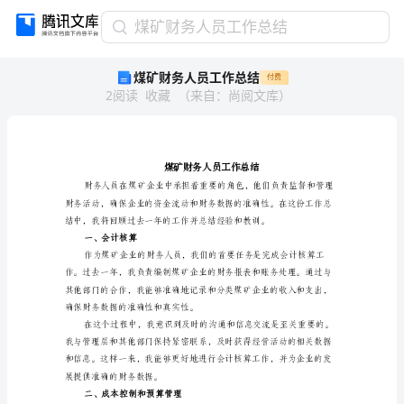
煤
煤矿财务人员工作总结
矿
煤矿财务人员工作总结
付费
财
2
阅读
收藏
（
来自
：
尚阅文库
）
务
人
员
工
作
总
结