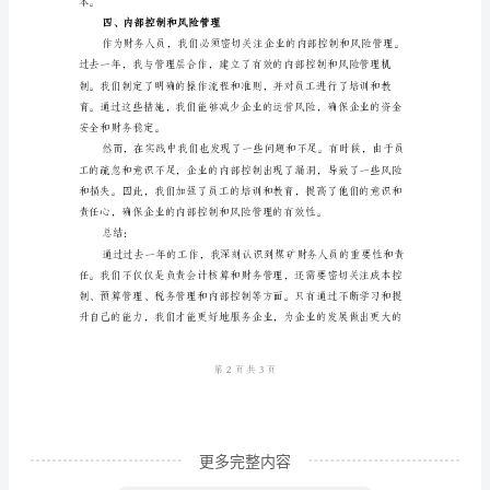
人
员
在
煤
内。
矿
企
业
中
三、税务管理
承
担
着
重
要
更多完整内容