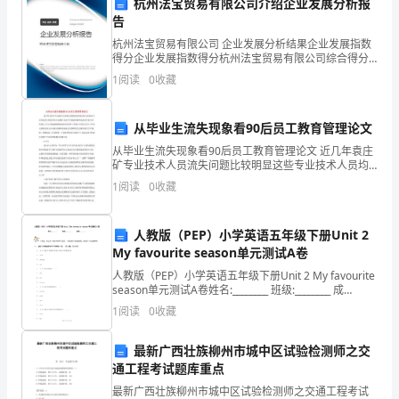
杭州法宝贸易有限公司介绍企业发展分析报
务
告
活
杭州法宝贸易有限公司 企业发展分析结果企业发展指数
得分企业发展指数得分杭州法宝贸易有限公司综合得分
动，
说明：企业发展指数根据企业规模、企业创新、企业风
1
阅读
0
收藏
险、企业活力四个维度对企业发展情况进行评价。该企
业的
确
安全和财务稳定。
从毕业生流失现象看90后员工教育管理论文
保
从毕业生流失现象看90后员工教育管理论文 近几年袁庄
企
矿专业技术人员流失问题比较明显这些专业技术人员均
是各大院校毕业生是煤矿企业不可或缺的新鲜血液五年
1
阅读
0
收藏
来共有毕业生35人可是能够按照就业协议在矿
业
的
人教版（PEP）小学英语五年级下册Unit 2
My favourite season单元测试A卷
资
总结：
人教版（PEP）小学英语五年级下册Unit 2 My favourite
金
season单元测试A卷姓名:________ 班级:________ 成
绩:________小朋友，
1
阅读
0
收藏
流
最新广西壮族柳州市城中区试验检测师之交
动
通工程考试题库重点
和
最新广西壮族柳州市城中区试验检测师之交通工程考试