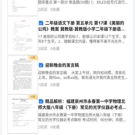
题库重点 第一部分 单选题(50题) 1、对LED信号灯进行
财
高温试验的时候要求（）。A.环境温度：80℃±2℃；试
2
阅读
0
收藏
验时间：8hB.环境温度：80℃
务
二年级语文下册 第五单元 第17课《美丽的
数
公鸡》教案 冀教版-冀教版小学二年级下册语文
教案
据
17 美丽的公鸡教学目标:1．能够认识本课12个生字，会
写8个生字。2．理解课文内容，懂得美不美不光在外
表，还要能不能帮助人们做事的道理。3．有感情地朗读
的
2
阅读
0
收藏
课文，积累含义深刻的语句。教学准备:课件、动物
准
付费
迎新晚会的发言稿
确
迎新晚会的发言稿 大家上午好，明月松间照，清泉石
上流，我叫xx，xx系xx班。首先请允许我代表全院老生
性。
向各位新的到来表示最热烈的欢迎和最诚挚的祝福。
1
阅读
0
收藏
今天非常感谢院领导和老师让我作为一名老生代
在
付费
这
精品解析：福建泉州市永春第一中学物理北
师大版八年级（下册）常见的光学仪器必考点解
份
析试题（解析版）
福建泉州市永春第一中学物理北师大版八年级（下册）
常见的光学仪器必考点解析 考试时间：90分钟；命题
工
人：教研组考生注意：1、本卷分第I卷（选择题）和第Ⅱ
2
阅读
0
收藏
卷（非选择题）两部分，满分100分，考试时间90分
作