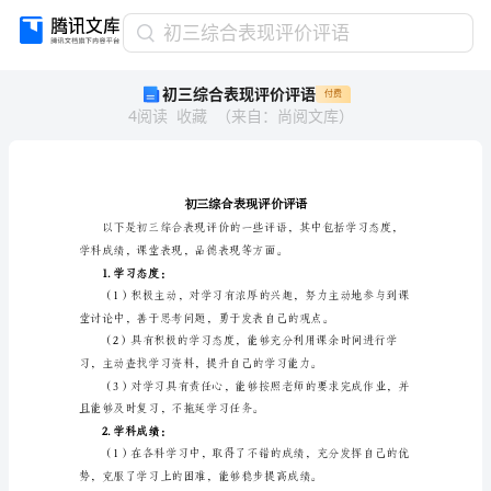
初
初三综合表现评价评语
三
初三综合表现评价评语
付费
综
4
阅读
收藏
（
来自
：
尚阅文库
）
合
表
现
评
价
评
语