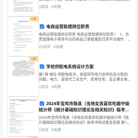
环境中美的事物和现象，并产生愉悦的情绪。喜欢听音
习
3
阅读
0
收藏
乐、听故事和观看美术作品，能随作品内容展开丰富的
想象和
态
付费
度：
电商运营助理岗位职责
电商运营助理岗位职责 电商运营助理岗位职责1 1、负
（1）
责管理电子商务平台的商品订单管理及日常平台操作
2、负责管理电子商务平台的交易投诉，对平台的服务质
25
阅读
0
收藏
积
量和用户满意度负责、 3、负责店铺的日常运营
极
付费
学校供配电系统设计方案
主
第1章 绪论 供配电技术，就是研究电力的供应及分配的
问题。电力，是现代工业生产、民用住宅、及企事业单
动，
位的主要能源和动力，是现代文明的物质技术基础。没
2
阅读
0
收藏
有电力，就没有国民经济的现代化。现代社会的信
对
学
2024年宝鸡市陇县（当地女孩喜欢吃面中级
统计师《统计基础知识理论及相关知识》临考冲
习
刺试卷及答案
2024年宝鸡市陇县（当地女孩喜欢吃面中级统计师《统
计基础知识理论及相关知识》临考冲刺试卷及答案 第1
有
题：单选题(本题1分)完全垄断市场上企业产量和价格决
1
阅读
0
收藏
策的基本原则是（ ）。A.边际收益=边际成本
浓