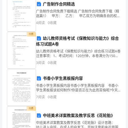
5.综合素质：
课
广告制作合同精选
广告制作合同免费下载精选 广告制作合同免费下载（精
堂
选篇1） 甲方： 乙方： 甲乙双方为明确各自的权利
和义务，经友好协商，根据相关法律、法规之规定，现
主动学习，克服学习难题。
表
4
阅读
0
收藏
就乙方承揽甲方宾馆外立面亮化工程的制作及安装事
现，
付费
幼儿教师资格考试《保教知识与能力》综合
品
练习试题A卷
幼儿教师资格考试《保教知识与能力》综合练习试题A卷
德
注意事项：1、考试时间：120分钟，本卷满分为150
分。 2、请首先按要求在试卷的指定位置填写您的姓名、
表
3
阅读
0
收藏
准考证号等信息。 3、请仔细阅读各种题目的回答
现
书香小学生黑板报内容
等
书香小学生黑板报内容书香小学生黑板报内容 书香小
如需其他方面的评价
学生黑板报该如何制作?你是否正在为此而苦恼呢?今天我
方
们就一起来看看书香小学生黑板报内容吧! 书香小学生
7
阅读
0
收藏
黑板报内容【1】 书香小学生黑板报内容
面。
付费
1.
中班美术详案教案及教学反思《花轮胎》
学
中班美术详案教案及教学反思《花轮胎》设计思路：
幼儿进入中班，在成人的启发下，开始注意和亲近周围