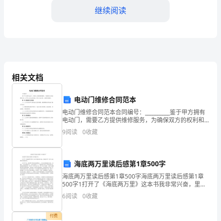
语，
继续阅读
其
中
包
括
相关文档
4.品德表现：
学
电动门维修合同范本
习
电动门维修合同范本合同编号：__________鉴于甲方拥有
电动门，需要乙方提供维修服务，为确保双方的权利和
态
发扬正义，是集体的模范。
义务，经甲乙双方友好协商，特订立本合同，以便共同
9
阅读
0
收藏
遵守。第一条 维修项目及要求1.1 乙方负责
度，
学
行为习惯，诚实正直，守信守约。
海底两万里读后感第1章500字
科
海底两万里读后感第1章500字海底两万里读后感第1章
500字1打开了《海底两万里》这本书我非常兴奋，里面
成
会写一些什么故事呢?我很好奇。打开了书，我发现了很
6
阅读
0
收藏
多有意思的人，它们分别是船长巴克、尼德兰、阿龙
处，形成良好的班集体氛围。
绩，
付费