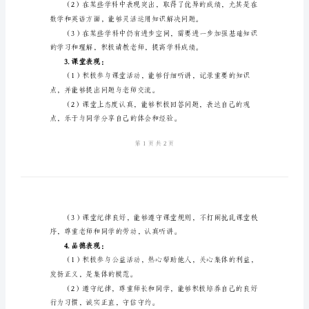
1.学习态度：
初
三
综
合
表
现
评
且能够及时复习，不
价
2.学科成绩：
评
语
以
下