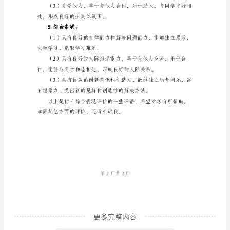
是
初
三
综
3.课堂表现：
合
表
点，并能够提出问题与老师交流。
现
评
价
的
一
些
评
更多完整内容