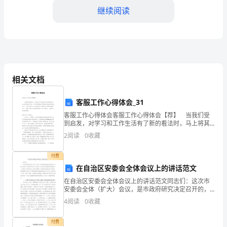
精
继续阅读
神，
始
终
进学生身心健康成长。
把
相关文档
3.
文
客服工作心得体会_31
明
客服工作心得体会客服工作心得体会【荐】 当我们受
到启发，对学习和工作生活有了新的看法时，马上将其
校
记录下来，它可以帮助我们了解自己的这段时间的学
2
阅读
0
收藏
习、工作生活状态。那么如何写心得体会才能更有感染
4.
园
力呢
付费
创
在自治区安委会全体会议上的讲话范文
建
在自治区安委会全体会议上的讲话范文同志们：这次市
安委会全体（扩大）会议，是市政府研究决定召开的，
榜样，赶有目标。
摆
实际上也是一次全市安全生产工作会议。这次会议主要
4
阅读
0
收藏
是传达贯彻省、（上级市）市安全生产工作会议精神，
分析我市
5.
在
付费