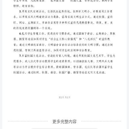
认
真
发现问题及时整改。
贯
彻
1.
落
实
上
2.
级
部
门
的
指
示
更多完整内容