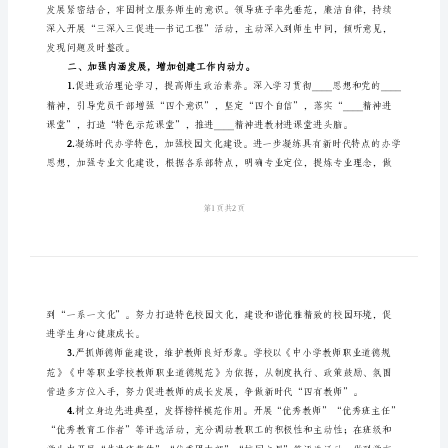
文
一、健
明
1.
校
园
创
建工作。
建
2.
情
况
汇
报
理，加强检查考核。
学
3.
校