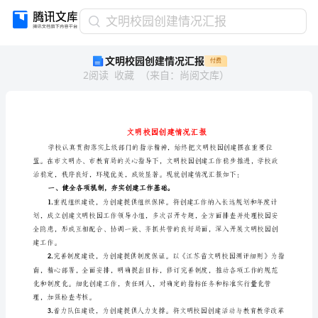
文
文明校园创建情况汇报
明
文明校园创建情况汇报
付费
校
2
阅读
收藏
（
来自
：
尚阅文库
）
园
创
建
情
况
汇
报