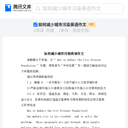
如
如何减少城市污染英语作文
何
如何减少城市污染英语作文
付费
减
2
阅读
收藏
（
来自
：
贤阅文档
）
少
城
市
污
染
英
语