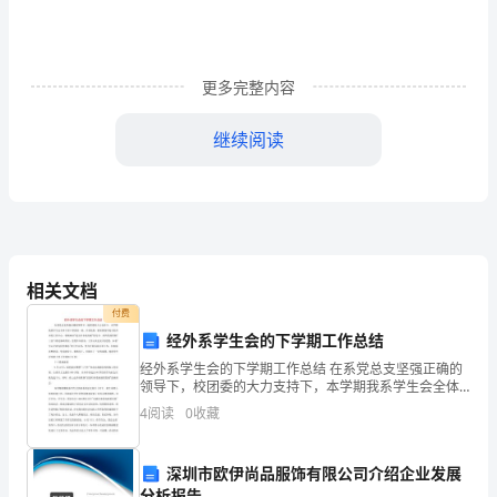
to
Reduce
更多完整内容
the
City
继续阅读
Present
Population
willbegreatlyreduced.
”
为
相关文档
题，
付费
经外系学生会的下学期工作总结
用
经外系学生会的下学期工作总结 在系党总支坚强正确的
领导下，校团委的大力支持下，本学期我系学生会全体
英
干部干事团结一致，共谋发展，紧密围绕学校合校升本
4
阅读
0
收藏
的工作中心，积极响应"我为升本做贡献"的号召
语
为
深圳市欧伊尚品服饰有限公司介绍企业发展
分析报告