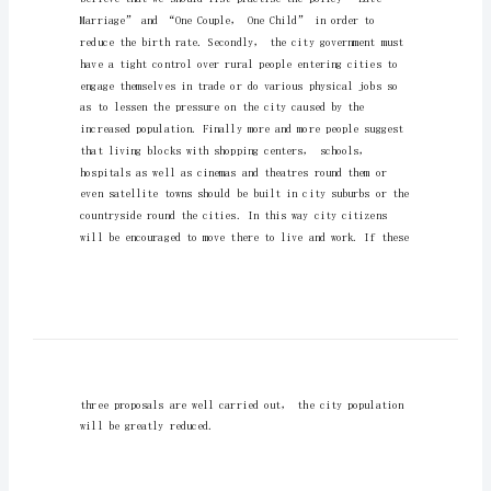
个问题的见解。
作
建议项详细措施目的
文
如
何
减
少
工作和生活
城
市
污
染
英
语