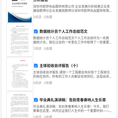
“中
深圳市欧伊尚品服饰有限公司 企业发展分析结果企业发
展指数得分企业发展指数得分深圳市欧伊尚品服饰有限
学
公司综合得分说明：企业发展指数根据企业规模、企业
3
阅读
0
收藏
创新、企业风险、企业活力四个维度对企业发展情况进
生
行评
报”
数据统计员个人工作总结范文
数据统计员个人工作总结范文个人工作总结作为一名数
写
据统计员，我在过去的一年里在工作中取得了一些重要
的成果和经验。在这份个人工作总结中，我将回顾过去
7
阅读
0
收藏
一
一年的工作情况，总结取得的成绩，并对未来的工作提
出一些建
篇
主体验收自评报告（十）
短
主体验收自评报告 通常一个工程都会有好些个工程单位
文
的相互协作，所有的工作人员都会安排到位，这是由资
料站为您准备的两篇主体验收自评报告，希望这些对您
6
阅读
0
收藏
会有所帮助。 主体验收自评报告一：
阐
述
毕业典礼演讲稿：告别青春奏响人生乐章
你
毕业典礼演讲稿：告别青春奏响人生乐章！今天，我们
聚集在这里，共同见证我们人生中的一个重要时刻——
对
毕业典礼。在典礼结束之后，我们将开始全新的生活，
1
阅读
0
收藏