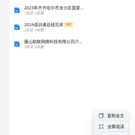
3.
大
2023年齐齐哈尔市龙沙区国家电网招聘之机械动力类考试题库附参考答案【基础题】
1
阅读
0
收藏
班
2024语训课总结范本
付费
2
阅读
0
收藏
科
1.
唐山助联网络科技有限公司介绍企业发展分析报告
3
阅读
0
收藏
学
教
的特点。
案
用
异。
纸
杯
复制全文
2.
做
全屏阅读
实