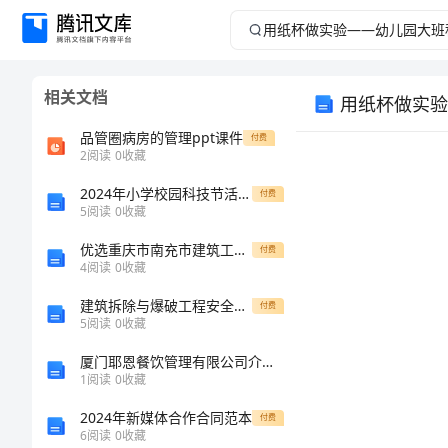
用
纸
相关文档
用纸杯做实验
杯
品管圈病房的管理ppt课件
付费
做
2
阅读
0
收藏
2024年小学校园科技节活动方案范本
实
付费
5
阅读
0
收藏
验
优选重庆市南充市建筑工程三类人员安全知识岗前培训及继续教育考试王牌题库【名师系列】
付费
4
阅读
0
收藏
——
建筑拆除与爆破工程安全监理细则
付费
5
阅读
0
收藏
幼
1.
厦门耶恩餐饮管理有限公司介绍企业发展分析报告
儿
1
阅读
0
收藏
2.
2024年新媒体合作合同范本
付费
园
6
阅读
0
收藏