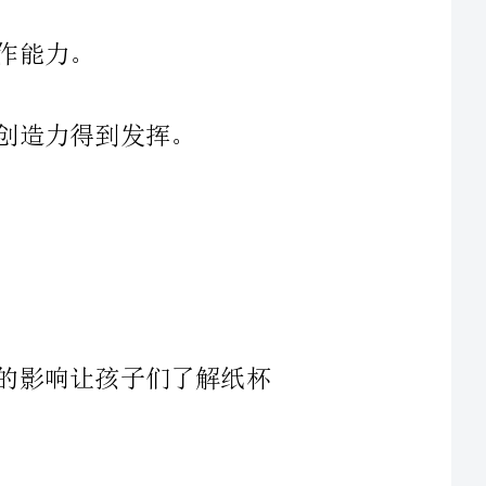
通过介绍纸杯的外形、材质以及对环境的影响让孩子们了解纸杯
教师可与孩子们一起观察、摸、拿起和对比纸杯与其他物体的差
通过多媒体展示、图文并茂和实物演示等方式，让孩子们看到并