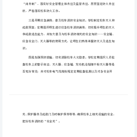
消防安全工作年终总结20
消
防
校车消防的“安全关”，总结如下：
安
全
工
作
年
终
总
结
2023
消
状，严格落实校车防火工作。