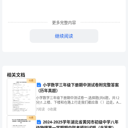
进
一
步
更多完整内容
提
继续阅读
高
学
把好校车消防的“安全关”。
生
的
相关文档
消
付费
小学数学三年级下册期中测试卷附完整答案
防
（历年真题）
消防安全工作年终总结20
小学数学三年级下册期中测试卷一.选择题(共6题，共12
安
分)1.上楼、下楼和在路上行走我们都应靠（ ）边走。A.
上 B.下 C.左 D.右2
7
阅读
0
收藏
全
付费
意
2024-2025学年湖北省黄冈市初级中学八年
级物理第一学期期中联考模拟试题（含答案）