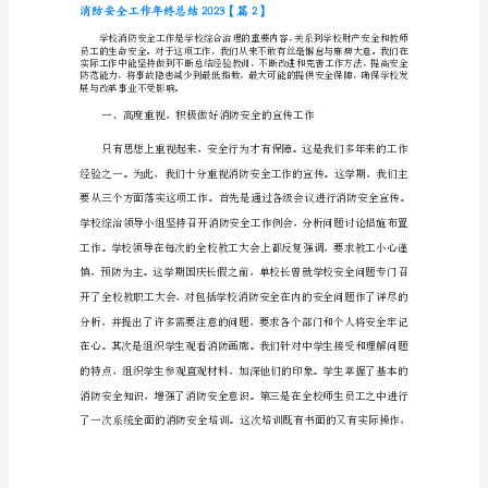
防
安
全
工
作
年
终
识。
总
结
2023【篇
1】
为
了