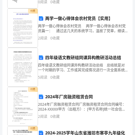
0
阅读
0
收藏
应
B.，C.， D.，2、命题“”否定是（
付费
变
两学一做心得体会农村党员【实用】
技
两学一做心得体会农村党员 两学一做心得体会农村党
员篇一： 通过这几天的系统学习，温故了党章，细读
巧，
了有关党规党纪，同时也观看了反腐警示片，心中有一
2
阅读
0
收藏
种感觉，感觉作为一名党员领导干部，就是手拿着权力
的
减
少
四年级语文教研组同课异构教研活动总结
四年级语文教研组同课异构教研活动总结 总结就是对
和
一个时期的学习、工作或其完成情况进行一次全面系统
的回顾和分析的书面材料，通过它可以正确认识以往学
5
阅读
0
收藏
预
习和工作中的优缺点，因此十分有必须要写一份总结
哦。你想
防
付费
2024年厂房融资租赁合同
校
2024年厂房融资租赁合同厂房融资租赁合同合同编号：
2024-XXXXX甲方（出租方）：[甲方名称]统一社会信用
车
代码：[甲方统一社会信用代码]地址：[甲方地址]联系电
2
阅读
0
收藏
话：[甲方联系电话]乙方（承租方）
因
付费
发
2024-2025学年山东省潍坊市寒亭九年级化