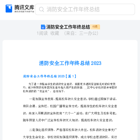
消
消防安全工作年终总结
防
消防安全工作年终总结
付费
安
1
阅读
收藏
（
来自
：
三一办公
）
全
工
作
年
终
总
结