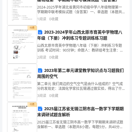
展与改革事业不受影响。
识、
2024-2025学年湖北省黄冈市初级中学八年级物理第一
学期期中联考模拟试题（含答案）一、单选题（本题共
掌
10小题，每题3分，共30分）1、对日常生活中的一些数
1
阅读
0
收藏
据进行估测，与实际接近的是A．人骑自行车正
握
付费
2023-2024学年山西太原市育英中学物理八
更
年级（下册）冲刺练习专题训练练习题
多
山西太原市育英中学物理八年级（下册）冲刺练习专题
训练 考试时间：90分钟；命题人：教研组考生注意：
遇
1、本卷分第I卷（选择题）和第Ⅱ卷（非选择题）两部
2
阅读
0
收藏
分，满分100分，考试时间90分钟2、答卷前，考生务
到
2023年第二单元课堂教学知识点与习题我们
紧
周围的空气
第二单元 我们周边的空气空气是由什么组成的？空气成
急
分的发现史：法国化学家拉瓦锡通过做实验，得出了什
么结论？（2）空气中氧气的含量（教材图）的实验中你
情
3
阅读
0
收藏
可观测到的现象是什么？请分析此现象的因素？可以得
况
付费
2025届江苏省无锡江阴市高一数学下学期期
末调研试题含解析
时
2025届江苏省无锡江阴市高一数学下学期期末调研试题
的
含解析一、单选题（本题共8小题，每题5分，共40分）
1、若斜率为2的直线经过，，三点，则a，b的值是A.，