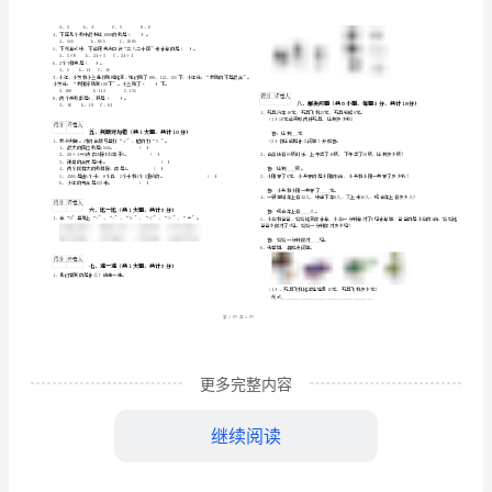
道
）
下
学校
吉林省
年
班级
2024
二
学
姓名
学号
期
考试须知
：
………
密
……….………
1、
能
…
2、
封
………………
力
…
3、
线
………………
…
检
内
……..………
………
填空题
共
大题
每题
分
共计
一、
（
2
，
5
，
10
测
不
………………
1、用心想，填一填。
…….
试
更多完整内容
准
………………
答
…….
3、按规律填数。
卷
题
……………
继续阅读
130、150、170、（）、（）。
123，234、345、（）、（）。
含
4、在（）里填上适合的单位名称。