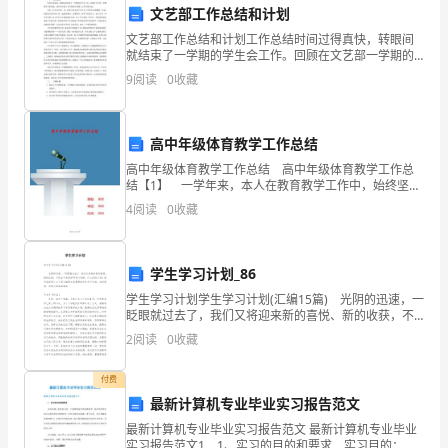
考
文艺部工作总结和计划
五
判断对与错
共
大题
共计
试
、
（
1
，
10
文艺部工作总结和计划工作总结时间过得真快，转眼间
就结束了一学期的学生会工作。回顾在文艺部一学期的
须
学习和实践，我从中学到了不少经验并发现了工作中的
1、最大的四位数是9990。（）
9
阅读
0
收藏
不足。首先，作为文艺部一员，我充分体会到了学生会
知：
工作的辛
考
高中年级体育教学工作总结
高中年级体育教学工作总结 高中年级体育教学工作总
试
6、小红的身高是132米。（）
结【1】 一学年来，本人在教育教学工作中，始终坚持
党的教育方针，面向全体学生，教书育人，为人师表，
时
4
阅读
0
收藏
确立“以学生为主体”，“以培养学生主动发展”为中心
间：
六
比
比
共
大题
共计
、
一
（
1
，
5
学生学习计划_86
60
学生学习计划学生学习计划(汇编15篇) 光阴的迅速，一
分
眨眼就过去了，我们又将迎来新的喜悦、新的收获，不
妨坐下来好好写写计划吧。什么样的计划才是有效的
2
阅读
0
收藏
钟，
呢？以下是小编帮大家整理的学生学习计划，欢迎阅
满
付费
最新计算机专业毕业实习报告范文
分
七
连
连
共
大题
共计
、
一
（
1
，
5
最新计算机专业毕业实习报告范文 最新计算机专业毕业
实习报告范文1 1、实习的目的和要求 实习目的：毕