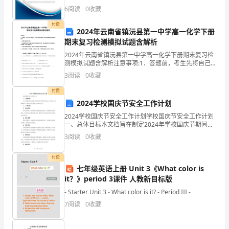
有限公司综合得分说明：企业发展指数根据企业规模、
6
阅读
0
收藏
下
企业创新、企业风险、企业活力四个维度对企业发展情
况进
付费
学
2024年云南省镇沅县第一中学高一化学下册
期末复习检测模拟试题含解析
期
2024年云南省镇沅县第一中学高一化学下册期末复习检
测模拟试题含解析注意事项:1．答题前，考生先将自己的
能
姓名、准考证号码填写清楚，将条形码准确粘贴在条形
3
阅读
0
收藏
码区域内。2．答题时请按要求用笔。3．请按照题号
力
A、2B、4C、5D、6
付费
4、下面几个数中最接近1000的数是（）。
检
2024学校国庆节安全工作计划
A、999B、899C、1009
2024学校国庆节安全工作计划学校国庆节安全工作计划
测
一、总体目标本文档旨在制定2024年学校国庆节期间的
A、3×8B、24÷3C、24÷4
安全工作计划，确保教职员工和学生的人身安全和财产
3
阅读
0
收藏
试
安全。二、工作内容1. 安全教育在国庆节前，组织
6、2个7相乘是（）。
A、9B、14C、49
卷
付费
七年级英语上册 Unit 3《What color is
含
it？》period 3课件 人教新目标版
A.100B.112C.135
答
- Starter Unit 3 - What color is it? - Period III -
8、两个乘数都是8，积是（）。
7
阅读
0
收藏
A、16B、10C、64
案