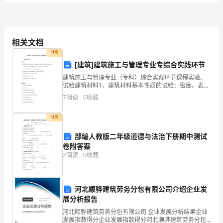
答
橡
5、在得数大于700的算式后面的（）里打√
案
相关文档
2、想一想，填一填。
付费
吉
[建筑]建筑施工与管理专业专综合实践环节
建筑施工与管理专业（专科）综合实践环节课程实验、
林
试验建筑材料1、建筑材料基本性质的试验：密度、表观
密度，体积密度，堆积密度，孔隙率及空隙率。2. 水泥
省
7
阅读
0
收藏
试验：水泥的标准稠度用水量、安定性、凝结时间，水
2024
付费
年
部编人教版二年级道德与法治下册期中测试
3.在（）里填合适的单位。
卷附答案
二
2
阅读
0
收藏
年
级
河北顺骅建筑劳务分包有限公司介绍企业发
展分析报告
数
河北顺骅建筑劳务分包有限公司 企业发展分析结果企业
学
发展指数得分企业发展指数得分河北顺骅建筑劳务分包