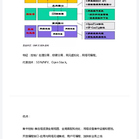
术
N
e
t
w
o
r
k
S
D
N
(
（一）、SoftwareDefined
汇
总
一、
固
定
协架
是一种具体技术和议，而是一种新构。
通
信
网
络
（一）、
SDN(