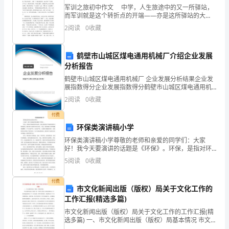
（二）、光通信：
其
军训之旅初中作文 中学，人生旅途中的又一所驿站，
而军训就是这个转折点的开端——亦是这所驿站的大
核
门……你必须坚持不懈才能推开大门；你需要拥有一把团
2
阅读
0
收藏
1、硅光子：
结之匙才能翻开大门；你需要通过生活的考验才能穿过
心
大门
鹤壁市山城区煤电通用机械厂介绍企业发展
技
分析报告
术
鹤壁市山城区煤电通用机械厂 企业发展分析结果企业发
展指数得分企业发展指数得分鹤壁市山城区煤电通用机
OpenFlow
械厂综合得分说明：企业发展指数根据企业规模、企业
2
阅读
0
收藏
创新、企业风险、企业活力四个维度对企业发展情况进
的术
通
行评
付费
过
环保类演讲稿小学
环保类演讲稿小学尊敬的老师和亲爱的同学们：大家
将
盾
技术演进与成本矛的颠覆性技术。
好！我今天要演讲的话题是《环保》。环保，是指对环
境的保护和改善。我们身处的这个地球是我们共同的家
5
阅读
0
收藏
网
园，我们每个人都应该为它负责。可是，现在地球上的
环境越来越
络
付费
市文化新闻出版（版权）局关于文化工作的
设
工作汇报(精选多篇)
>
1
0
0
G
:
2、
市文化新闻出版（版权）局关于文化工作的工作汇报(精
备
选多篇) 一、市文化新闻出版（版权）局基本情况 市文化
新闻出版（版权）局（下称市文化局）现有直属单位8