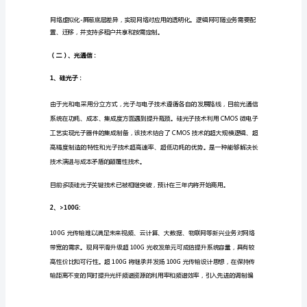
Software
Defined
Network)：
一
种
新
型
网
络
、
代表技术：SDN/NFVOpenStack
。
创
新
架
构，