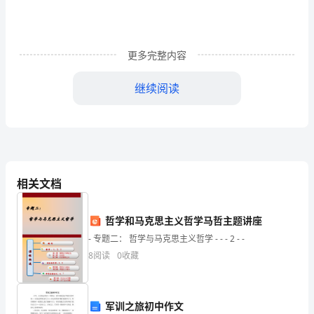
是
网
络
更多完整内容
虚
继续阅读
拟
优点：
化
的
一
相关文档
种
实
哲学和马克思主义哲学马哲主题讲座
- 专题二： 哲学与马克思主义哲学 - - - 2 - -
现
8
阅读
0
收藏
方
多定
置、迁移，并支持租户共享和按需制。
式，
军训之旅初中作文