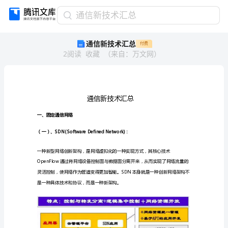
通
通信新技术汇总
信
通信新技术汇总
付费
新
2
阅读
收藏
（
来自
：
万文网
）
技
术
汇
总
通
信
新
一、固定通信网络
技