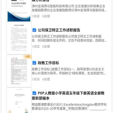
的
漳州龙海得马智能科技有限公司 企业发展分析结果企业
发展指数得分企业发展指数得分漳州龙海得马智能科技
作
有限公司综合得分说明：企业发展指数根据企业规模、
1
阅读
0
收藏
企业创新、企业风险、企业活力四个维度对企业发展情
况进
文
公司保卫转正工作述职报告
怎
公司保卫转正工作述职报告公司保卫转正工作述职报
么
告 时间的脚步是无声的，它在不经意间流逝，回顾这
段时间的工作，一定有许多的艰难困苦，是时候仔细的
1
阅读
0
收藏
写一份述职报告了。如何把述职报告做到重点突出呢？
写?
以下是
付费
以
政教工作目标
下
政教工作目标 [政教工作目标]一、指导思想以社会主义
核心价值观为指导，牢固树立“绿色课堂，生态校园”的课
是
改理念，坚持 “以德治校”、“以法治校”的思想，完善常规
1
阅读
0
收藏
管理，创新德育途径和方法，拓宽育人渠道，
精
PEP人教版小学英语五年级下册英语全册教
心
案新部编本
为
精选教课教课设计设计|Excellentteachingplan教师学科
教课设计[20–20学年度第__学期]任教课科：_____________
大
任教年级：_____________任教老师：____