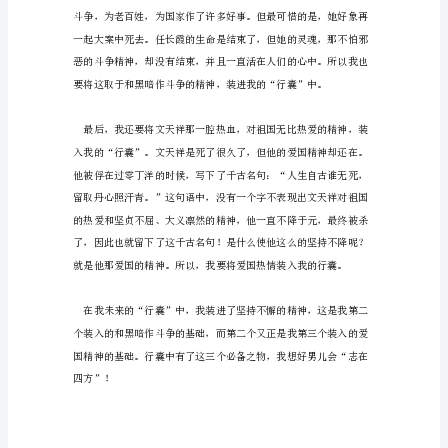
关
于
背
起
行
囊
走
四
方
“行囊”的就是坚持不懈的精神。
的
作
文
怎