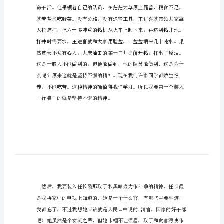
写
背
起
行
囊
走
四
方
的
作
文
写