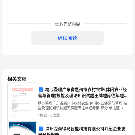
么
写
更多完整内容
导
语：
继续阅读
关
于
背
起
相关文档
行
精心整理广东省惠州市农村农业(休闲农业经
营与管理)技能及理论知识试题王牌题库往年题
囊
考
精心整理广东省惠州市农村农业(休闲农业经营与管理)技
能及理论知识试题王牌题库往年题考第I部分 单选题（50
走
题）1. 休闲农业项目在文化传承方面,应该如何做?A: 完
1
阅读
0
收藏
全保留传统文化B: 摒弃传统文化C:
四
漳州龙海得马智能科技有限公司介绍企业发
方
展分析报告