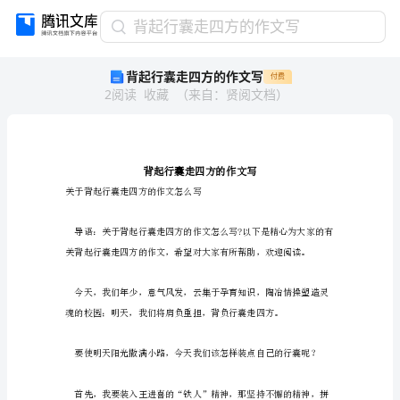
背
背起行囊走四方的作文写
起
背起行囊走四方的作文写
付费
行
2
阅读
收藏
（
来自
：
贤阅文档
）
囊
走
四
方
的
作
关于背起行囊走四方的作文怎么写
文