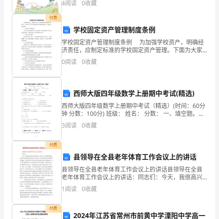
4
阅读
0
收藏
家
付费
学校固定资产管理制度条例
的
学校固定资产管理制度条例 为加强学校资产，明确经
有
四方”！
济责任，应制定标准的学校固定资产管理。下面为大家
了有关学校固定资产管理制度的范文，希望对大家有帮
0
阅读
0
收藏
关
助。 一、固定资产的管理部门 总务处负责学校
背
西师大版四年级数学上册期中考试(精选)
起
西师大版四年级数学上册期中考试（精选）(时间：60分
钟 分数：100分) 班级： 姓名： 分数： 一、填空题。
行
（每题2分，共20分
3
阅读
0
收藏
囊
付费
走
县领导在全县老年体育工作会议上的讲话
四
县领导在全县老年体育工作会议上的讲话县领导在全县
老年体育工作会议上的讲话：同志们：今天，我很高兴
方
参加全县老年体育工作会议。首先我代表
1
阅读
0
收藏
的
付费
2024年江苏省常州市前黄中学溧阳中学高一