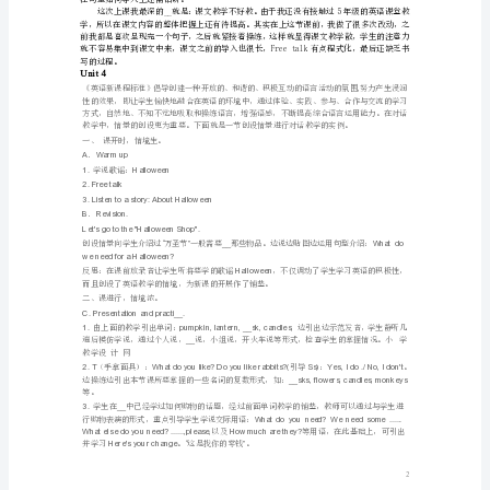
袃
羂
__
____
节
chant
Practise
中的问答也如此，也许会好些。
莈
三、反思学习环境
蚅
袈
节
蒀
乐，学的扎实善用。
Unit3
袁
螄
芁
蚃
蚄