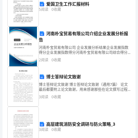
爱国卫生工作汇报材料
芇
5
阅读
0
收藏
虿
螀
一、课开时，情境生。
河南朴宝贸易有限公司介绍企业发展分析报
AWarmup
．
腿
告
1.Halloween
学说歌谣：
河南朴宝贸易有限公司 企业发展分析结果企业发展指数
莆
2.Freetalk
得分企业发展指数得分河南朴宝贸易有限公司综合得分
说明：企业发展指数根据企业规模、企业创新、企业风
3.Listentoastory:AboutHalloween
荿
2
阅读
0
收藏
险、企业活力四个维度对企业发展情况进行评价。该企
BRevision.
．
业的
薃
Let'sgotothe"HalloweenShop".
博士答辩论文致谢
肅
博士答辩论文致谢 博士答辩论文致谢（通用7篇） 论文
weneedforaHalloween?
最后都要附上论文致谢，用来感谢那些在论文撰写过程
莆
中为自己提供学术帮助和支持的人或机构，快快来写一
3
阅读
0
收藏
份论文致谢吧。一般致谢词是怎么写的呢？
而且创设
蒁
二、课进行，情境浓。
蝿
C.Presentationandpracti__.
羁
高层建筑消防安全调研与防火策略_3
3
阅读
0
收藏
__
莅
教学设计网