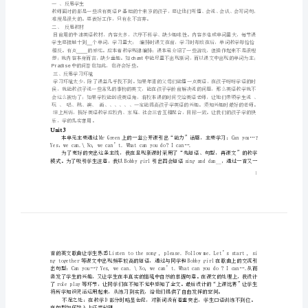
思
讲解．
袁
膅
蒄
袄
膀
膄
some和any之间的转换。
薆
蚇
肆
Unit2
膃
一、反思学生
P
虿
难度是很大的。要做好工作，只有永不言弃。
二、反思教材