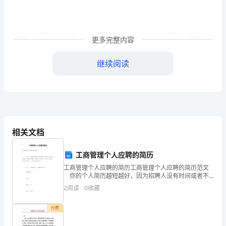
膂
芀
更多完整内容
莂
罿
继续阅读
肈
艿
蒅
螂
相关文档
羄
在句型如何导入上还需钻研。
工商管理个人应聘的简历
芈
工商管理个人应聘的简历工商管理个人应聘的简历范文
你的个人简历越短越好，因为招聘人没有时间或者不
薇
愿意花太多的时间阅读一篇冗长空洞的个人简历。最好
2
阅读
0
收藏
在一页纸之内完成，一般不要超过两页。
羇
写的过程。
付费
Unit4
袀