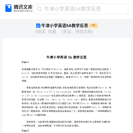
牛
牛津小学英语5A教学反思
津
牛津小学英语5A教学反思
付费
小
3
阅读
收藏
（
来自
：
贤阅文档
）
学
英
语
5A
教
5A
学
Unit1
反