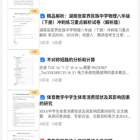
薄
付费
精品解析：湖南张家界民族中学物理八年级
薁
等。
（下册）冲刺练习重点解析试卷（解析版）
3.__
袇
湖南张家界民族中学物理八年级（下册）冲刺练习重点
行购物表演的形式，重点引导学生学说交际用语：
解析 考试时间：90分钟；命题人：教研组考生注意：
莄
1、本卷分第I卷（选择题）和第Ⅱ卷（非选择题）两部
3
阅读
0
收藏
分，满分100分，考试时间90分钟2、答卷前，考生务
Here'syourchange“”
并学习。这是找你的零钱。
莃
付费
不对称短路的分析和计算
螇
目录 TOC \o "1-3" \h \z \u 摘要 PAGEREF
_Toc358388135 \h 31 电力系统短路故障的基本概念
袃
PAGEREF _Toc358388136 \h 41.
3
阅读
0
收藏
莃
付费
蒆
体育教学中学生体育消费现状及其影响因素
的研究
蚀
对ⅩⅩ中学生体育消费现状及其影响因素的研究 论文摘
要: 采用问卷调查、专家访谈、文献资料等方法对ⅩⅩ市
膂
ⅩⅩ镇中学生的体育消费状况及其影响因
4
阅读
0
收藏
莂