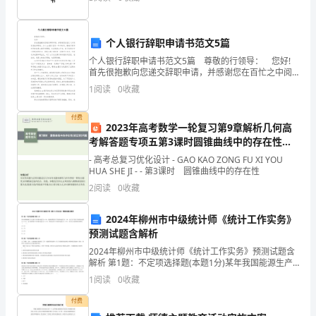
下
业务收入在33.6万元左右。且大
两
个人银行辞职申请书范文5篇
1000
种
个人银行辞职申请书范文5篇 尊敬的行领导： 您好!
解：
情
(1)100/(10
首先很抱歉向您递交辞职申请，并感谢您在百忙之中阅
读我的辞职信。加入xx银行已有一年半时间，感谢行领
1
阅读
0
收藏
导和同事的悉心教导和照顾，尤其感谢x行长
况
(2)1000/(1000+20+20+18
付费
的
2023年高考数学一轮复习第9章解析几何高
考解答题专项五第3课时圆锥曲线中的存在性或
发
证明问题课件北师大版文
- 高考总复习优化设计 - GAO KAO ZONG FU XI YOU
送
HUA SHE JI - - 第3课时 圆锥曲线中的存在性
2
阅读
0
收藏
时
2024年柳州市中级统计师《统计工作实务》
延
预测试题含解析
和
2024年柳州市中级统计师《统计工作实务》预测试题含
解析 第1题：不定项选择题(本题1分)某年我国能源生产
传
总量年平均增长速度为 6.5%，能源消费量年平均增长速
1
阅读
0
收藏
度为7．8%，电力生产量年平均增长速度为
播
付费