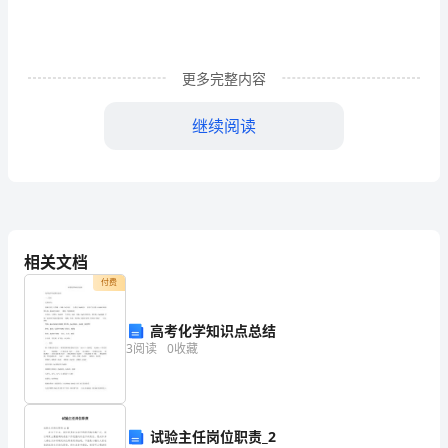
间
的
更多完整内容
传
继续阅读
输
距
IMb
离
特数。解：传播时延
为
相关文档
109=5X10-1
1000km,
传播时延
付费
信
高考化学知识点总结
号
比特数
=5X10-7XIX106=5X10-1
3
阅读
0
收藏
在
比特数
媒
传播时延
(3)
试验主任岗位职责_2
体