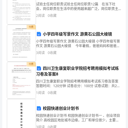
试验主任岗位职责试验主任岗位职责12篇 在当下社
上
会，岗位职责在生活中的使用越来越广泛，岗位职责主
比特数
=5X10-4XIX106=5X102
要强调的是在工作范围内所应尽的责任。想必许多人都
2
阅读
0
收藏
的
在为如何制定岗位职责而烦恼吧，下面是小编为大家收
集的
比特数
传
付费
小学四年级写景作文 游黄石公园大棱镜
播
传播时延
(4)
小学四年级写景作文 游黄石公园大棱镜 小学四年级写景
作文 游黄石公园大棱镜 今年暑假，爸爸妈妈和爸爸的
速
一些同事们带我去美国啦！我们从洛杉矶到黄石公园，
3
阅读
0
收藏
比特数
景色最美的还是黄石公园的温泉景点——大棱镜。
=2.5X10-2XIX106=5X104
率
付费
为
四川卫生康复职业学院招考聘用模拟考试练
比特数
习卷及答案8
2X108m/So
四川卫生康复职业学院招考聘用模拟考试练习卷及答案
1-
答题时间：120分钟 试卷总分：100分 试卷试题：共200
试
题题型单选题多选题填空题判断题简答题公文写作合计
1
阅读
0
收藏
统分人得分一.单选题(共100题)1
计
算
校园快递创业计划书
校园快递创业计划书 校园快递创业计划书一 、创业项目
以
简介 高校园区地处城市边缘，工厂和单位很少，主要的
消费群体是在校大学生，每月的业务量在1.6万件左右，
3
阅读
0
收藏