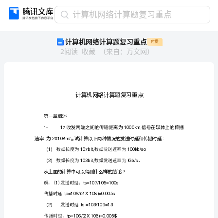
计
计算机网络计算题复习重点
算
计算机网络计算题复习重点
付费
机
2
阅读
收藏
（
来自
：
万文网
）
网
络
计
算
题
复
习
第一章概述