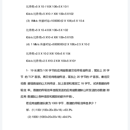
重
延中的主要成分。
点
第
1-
一
别为
:
章
(网络接口卡)
(1)
10cm
概
(局域网)
(2)
100m
述
(城域网)
(3)
100km
17
收
(广域网)
(4)
5000km
发
两
端
之