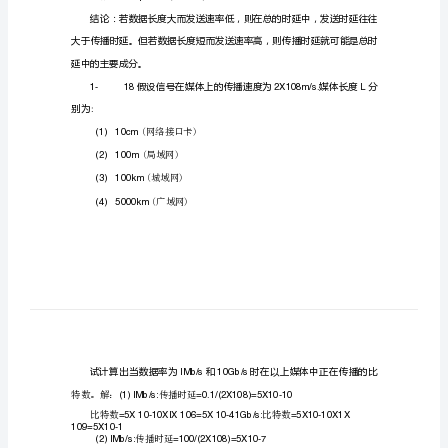
重
1-
点
2X108m/
So
计
(1)
算
(2)
机
网
()
解：发送时延：
1ts=107/105=100s
络
传播时延
tp=106/(2X108)=0.005s
计
发送时延
算
(2)
ts=103/109=13
题
传播时延：
tp=106/(2X108)=0.005$
复
习