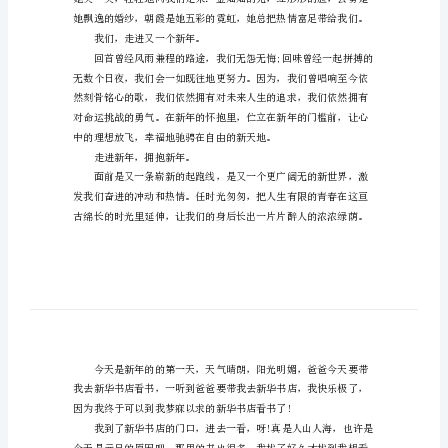
优
秀
作
文
600
字
元
旦
快
乐
带
着
我们，走进又一个新年。