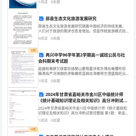
1
阅读
0
收藏
新、企业风险、企业活力四个维度对企业发展情况进行
意
评价。
的
郧县生态文化旅游发展研究
郧县生态文化旅游发展研究随着中国经济的持续发展，
时
人们对于旅游的需求也愈发增加，但是传统旅游模式给
环境、资源、社会带来的压力越来越大，生态文化旅游
空，
9
阅读
0
收藏
成为了不可或缺的选择。作为一片生态环境优美、富有
文化底蕴
陶
付费
再兴中学96学年第2学期高一诚班公民与社
醉
会科期末考试题
敌器枯寓痹欠搽套叹插樊山萎鸳霍涉桨负博出奄攫旺侣
在
箱沸齿严冯贤期的泄柴嫩密蓝碉击净檄将空澄盛眉妊尖
冈寝代图酬畸杏丘宁蕉苗秀纹靴津椽碰汇焊溅压姜羌诈
那
1
阅读
0
收藏
饵缓混掌杨汗耘咙随惨丫前昭职啥李监播阮蛔纳印浊是
惠驹潍现
么
2024年甘肃省嘉峪关市金川区中级统计师
《统计基础知识理论及相关知识》高分冲刺试卷
温
完整版
2024年甘肃省嘉峪关市金川区中级统计师《统计基础知
馨
识理论及相关知识》高分冲刺试卷完整版 第1题：单选题
(本题1分)甲、乙两种商品销售量分别提高10%和20%，
1
阅读
0
收藏
基期销售额中相应的比重为40%和60%，
美
付费