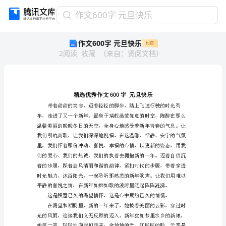
作
作文600字 元旦快乐
文
作文600字 元旦快乐
付费
600
2
阅读
收藏
（
来自
：
贤阅文档
）
字
元
旦
快
乐
精
选