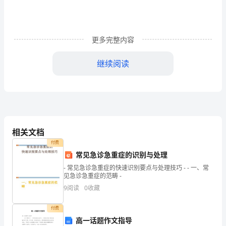
上
飞
速
更多完整内容
行
继续阅读
驶
的
时
光
相关文档
付费
列
常见急诊急重症的识别与处理
车，
- 常见急诊急重症的快速识别要点与处理技巧 - - 一、常
见急诊急重症的范畴 -
走
9
阅读
0
收藏
进
付费
了
高一话题作文指导