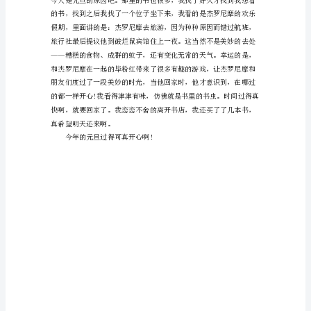
甜
甜
的
笑
容，
迈
着
走进新年，拥抱新年。
轻
轻
的
脚
步，
踏