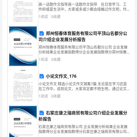
又
高一话题作文指导高一话题作文指导 在日常学习、工
作抑或是生活中，大家或多或少都会接触过作文吧，作
文是一种言语活动，具有高度的综合性和创造性。写起
一
1
阅读
0
收藏
作文来就毫无头绪？下面是小编收集整理的高一话题作
文指
个
郑州恒春体育服务有限公司平顶山名都分公
新
司介绍企业发展分析报告
年。
郑州恒春体育服务有限公司平顶山名都分公司 企业发展
分析结果企业发展指数得分企业发展指数得分郑州恒春
真希望明天还来啊。
体育服务有限公司平顶山名都分公司综合得分说明：企
置
1
阅读
0
收藏
业发展指数根据企业规模、企业创新、企业风险、企业
今年的元旦过得可真开心啊!
活力
身
小论文作文_176
于
小论文作文 精选小论文作文锦集7篇 无论是在学习还是
在工作中，说到论文，大家肯定都不陌生吧，通过论文
璃
写作可以提高我们综合运用所学知识的能力。那么，怎
1
阅读
0
收藏
么去写论文呢？以下是小编为大家整理的小
般
晶
石家庄康之瑞商贸有限公司介绍企业发展分
析报告
莹
石家庄康之瑞商贸有限公司 企业发展分析结果企业发展
指数得分企业发展指数得分石家庄康之瑞商贸有限公司
如
综合得分说明：企业发展指数根据企业规模、企业创