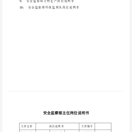
目录
安
1：安全监察部主任岗位说明书
全
2：安全监察部副主任岗位说明书
监
察
部
岗
5：安全监察专工岗位说明书
位
6：安全监察专职岗位说明书
说
明
书
目
9：安全监
录