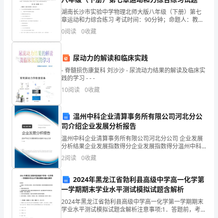
书
湖南长沙市实验中学物理北师大版八年级（下册）第七
岗位编号
部门编号
章运动和力综合练习 考试时间：90分钟；命题人：教研
3：
组考生注意：1、本卷分第I卷（选择题）和第Ⅱ卷（非选
0
阅读
0
收藏
直接上级
直接下级
厂长
择题）两部分，满分100分，考试时间90分钟2、
安
所
全
尿动力的解读和临床实践
- 脊髓损伤康复科 刘沙沙 - 尿流动力结果的解读及临床实
监
在
践的学习 - - -
察
10
阅读
0
收藏
部
部
门
温州中科企业清算事务所有限公司河北分公
副
司介绍企业发展分析报告
岗
温州中科企业清算事务所有限公司河北分公司 企业发展
主
分析结果企业发展指数得分企业发展指数得分温州中科
企业清算事务所有限公司河北分公司综合得分说明：企
位
任
2
阅读
0
收藏
业发展指数根据企业规模、企业创新、企业风险、企业
活力
（环
图
2024年黑龙江省勃利县高级中学高一化学第
一学期期末学业水平测试模拟试题含解析
保）
2024年黑龙江省勃利县高级中学高一化学第一学期期末
岗
学业水平测试模拟试题含解析注意事项:1．答题前，考生
先将自己的姓名、准考证号码填写清楚，将条形码准确