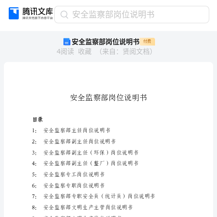
安
安全监察部岗位说明书
全
安全监察部岗位说明书
付费
监
4
阅读
收藏
（
来自
：
贤阅文档
）
察
部
岗
位
说
明
书