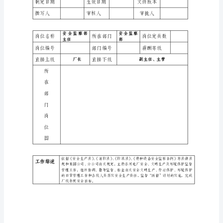
1：
安
全
监
察
部
主
任
岗
位
说
明
书