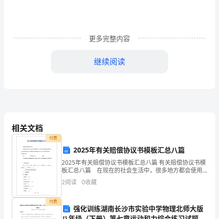
2：
安
全
更多完整内容
监
继续阅读
察
部
副
主
相关文档
文件名称
岗位说明书
任
付费
2025年有关赔偿协议书模板汇总八篇
制定日期
生效日期
岗
2025年有关赔偿协议书模板汇总八篇 有关赔偿协议书模
板汇总八篇 在现在的社会生活中，很多地方都会使用
撰写人
审核人
位
到协议，签订签订协议是最有效的法律依据之一。拟起
2
阅读
0
收藏
协议来就毫无头绪？下面是我帮大家整理的
说
付费
明
安全监察部
强化训练湖南长沙市实验中学物理北师大版
岗位名称
所在部门
主任
八年级（下册）第七章运动和力综合练习试题