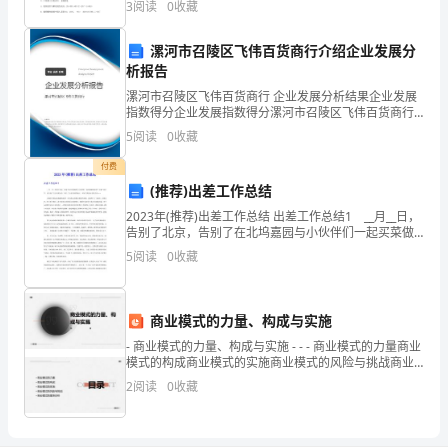
工作综述
3
阅读
0
收藏
粘贴在条形码区域内。2．答题时请按要求用笔。3．
位
漯河市召陵区飞伟百货商行介绍企业发展分
说
析报告
厂级年度安全目标。
明
漯河市召陵区飞伟百货商行 企业发展分析结果企业发展
指数得分企业发展指数得分漯河市召陵区飞伟百货商行
书
综合得分说明：企业发展指数根据企业规模、企业创
5
阅读
0
收藏
新、企业风险、企业活力四个维度对企业发展情况进行
4：
评价。
付费
(推荐)出差工作总结
安
2023年(推荐)出差工作总结 出差工作总结1 __月__日，
全
告别了北京，告别了在北坞嘉园与小伙伴们一起买菜做
饭享受“大餐”的日子，也告别了北京的朋友们，踏上了去
5
阅读
0
收藏
监
往昆明的旅行，开始了我的出差的生活…
察
商业模式的力量、构成与实施
部
- 商业模式的力量、构成与实施 - - - 商业模式的力量商业
模式的构成商业模式的实施商业模式的风险与挑战商业
副
模式的案例分
2
阅读
0
收藏
主
任