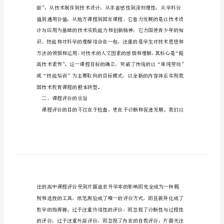
评
价
的
几
点
重
要
原
则
浅