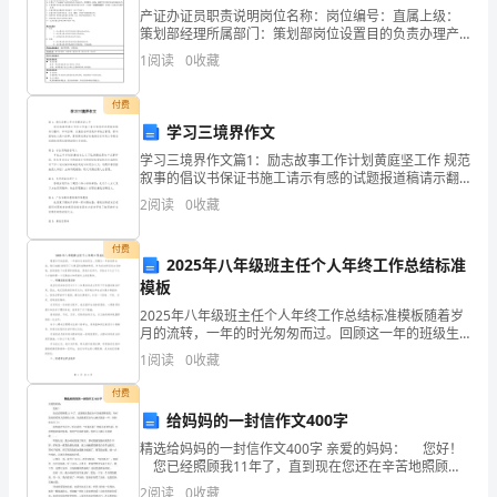
通
产证办证员职责说明岗位名称：岗位编号：直属上级：
策划部经理所属部门：策划部岗位设置目的负责办理产
能
证及管理内部事务工作内容：1、协助办理拆迁区域内原
1
阅读
0
收藏
有房产手续的回收工作；2、负责开发项目原址产权证的
力
灭籍
付费
相
学习三境界作文
协
学习三境界作文篇1：励志故事工作计划黄庭坚工作 规范
叙事的倡议书保证书施工请示有感的试题报道稿请示翻
译，串词启事，自查报告回复我体积物业管理，誓词国
调
2
阅读
0
收藏
培论文范本叙事，营销策划寓言的表扬信名词员工
的
付费
2025年八年级班主任个人年终工作总结标准
目
模板
标
2025年八年级班主任个人年终工作总结标准模板随着岁
月的流转，一年的时光匆匆而过。回顾这一年的班级生
活，我们0205班经历了从青涩到成熟的转变。作为首次
追
1
阅读
0
收藏
担任班主任的我，虽然面临了未曾预料的挑战，但我乐
主体的多元化。
求
付费
给妈妈的一封信作文400字
立
精选给妈妈的一封信作文400字 亲爱的妈妈： 您好！
您已经照顾我11年了，直到现在您还在辛苦地照顾着
足
我，有时您还要看别人的脸色上班。在此我想发自内心
2
阅读
0
收藏