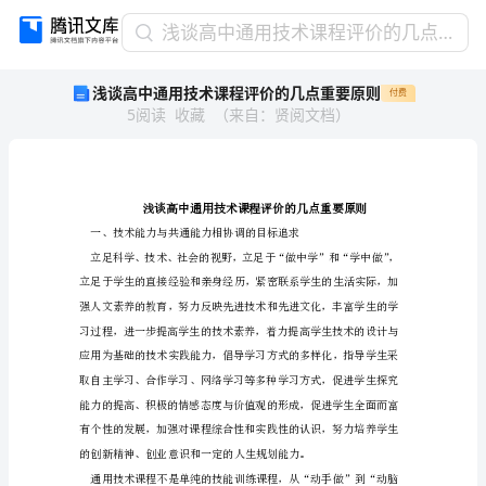
浅
浅谈高中通用技术课程评价的几点重要原则
谈
浅谈高中通用技术课程评价的几点重要原则
付费
高
5
阅读
收藏
（
来自
：
贤阅文档
）
中
通
用
技
术
课
程