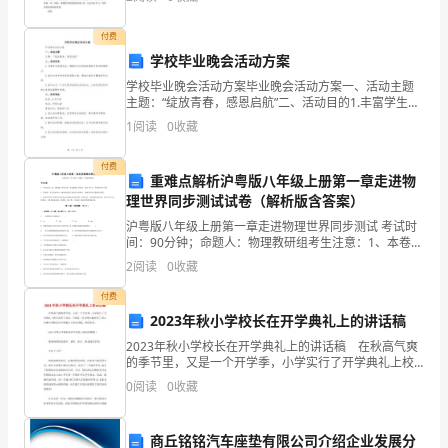
地对您说一声：妈妈您辛苦了！ 我知道在
科
付费
学、
学校毕业晚会活动方案
技
学校毕业晚会活动方案毕业晚会活动方案一、活动主题
1、共同发展、和谐发展。
主题：“绽放青春，感恩启航”二、活动目的1.丰富学生校
术、
园生活，增强毕业生的集体凝聚力和班级凝聚力。2.表达
1
阅读
0
收藏
对老师和学校的感激之情，感谢大家的辛勤教导和支
社
付费
重难点解析沪粤版八年级上册第一章走进物
会
理世界同步测试试卷（解析版含答案）
的
沪粤版八年级上册第一章走进物理世界同步测试 考试时
间：90分钟；命题人：物理教研组考生注意：1、本卷分
视
第I卷（选择题）和第Ⅱ卷（非选择题）两部分，满分100
2
阅读
0
收藏
分，考试时间90分钟2、答卷前，考生务必用0
野，
付费
2023年秋小学校长在开学典礼上的讲话稿
立
2023年秋小学校长在开学典礼上的讲话稿 在秋高气爽
足
的季节里，又是一个开学季，小学实行了开学典礼上校
长发表了讲话。下面第一范文网小编共享了20xx年秋小
0
阅读
0
收藏
于
学校长在开学典礼上的讲话稿，供你参考。
“做
商丘铭铭汽车座垫有限公司介绍企业发展分