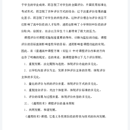
谈
高
中
通
用
技
术
国技术教育课程的根本转型。
课
二、课程评价的宗旨
程
评
价
的