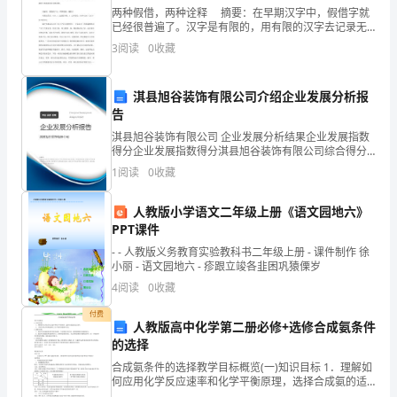
没
两种假借，两种诠释 摘要：在早期汉字中，假借字就
考
已经很普遍了。汉字是有限的，用有限的汉字去记录无
限的语言，必然会出现“同音代替”的现象，导致假借字出
3
阅读
0
收藏
现，这也是语言“经济性”的一种体现。然而，古汉语
好，
迹。
现
淇县旭谷装饰有限公司介绍企业发展分析报
告
在
淇县旭谷装饰有限公司 企业发展分析结果企业发展指数
想
得分企业发展指数得分淇县旭谷装饰有限公司综合得分
说明：企业发展指数根据企业规模、企业创新、企业风
1
阅读
0
收藏
险、企业活力四个维度对企业发展情况进行评价。该企
起
业的
人教版小学语文二年级上册《语文园地六》
来
PPT课件
非
- - 人教版义务教育实验教科书二年级上册 - 课件制作 徐
小丽 - 语文园地六 - 疹跟立竣各韭困巩猿傈岁
常
4
阅读
0
收藏
后
付费
人教版高中化学第二册必修+选修合成氨条件
悔，
的选择
今
合成氨条件的选择教学目标概览(一)知识目标 1．理解如
何应用化学反应速率和化学平衡原理，选择合成氨的适
宜条件。 2．了解应用化学原理选择化工生产条件的思路