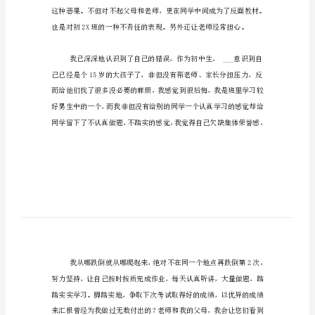
范
想起来非常后悔，
文
关
于
开
学
您。
考
试
的
检
讨
书