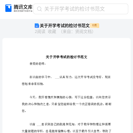
关
关于开学考试的检讨书范文
于
关于开学考试的检讨书范文
付费
开
2
阅读
收藏
（
来自
：
贤阅文档
）
学
考
试
的
检
讨
亲爱的老师：
书