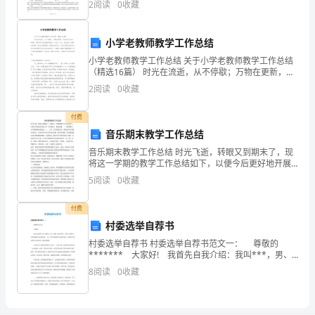
天，
2
阅读
0
收藏
和方法。(二)能力目标 1．通过对合成氨
我
小学老教师教学工作总结
怀
小学老教师教学工作总结 关于小学老教师教学工作总结
（精选16篇） 时光在流逝，从不停歇；万物在更新，而
着
我们在成长，回顾一段时间以来的教学经历，付出了汗
2
阅读
0
收藏
水，也收获了成果，这时候十分有必须要
愧
付费
疚
音乐期末教学工作总结
和
音乐期末教学工作总结 时光飞逝，转眼又到期末了，现
将这一学期的教学工作总结如下，以便今后更好地开展
懊
工作，弥补缺乏，精益求精。一、课堂教学： 本学期我
5
阅读
0
收藏
所任教的是一、二、四、五年级的音乐、我坚持以审美
悔
教育
付费
的
村委选举自荐书
村委选举自荐书 村委选举自荐书范文一： 尊敬的
心
******* 大家好! 我首先自我介绍：我叫***，男、
苗族、现年*周岁，本村七组村民，。非常感谢各位给我
情，
8
阅读
0
收藏
这样一个公正竞争村委委员职务的机会，我
写