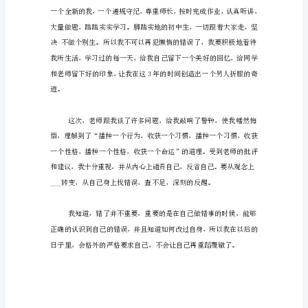
范
文
亲
爱
的
老
师：
在
以
前
的
学
习