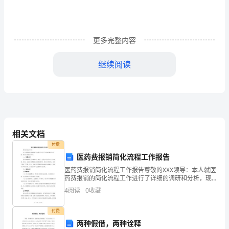
中，
___
更多完整内容
认
继续阅读
真
努
力，
这
相关文档
次
付费
开
医药费报销简化流程工作报告
医药费报销简化流程工作报告尊敬的XXX领导：本人就医
学
药费报销的简化流程工作进行了详细的调研和分析，现
将工作报告如下：一、背景介绍医药费报销是员工福利
考
4
阅读
0
收藏
的一部分，也是公司对员工关心的表现。然而，当前医
药费
试
付费
两种假借，两种诠释