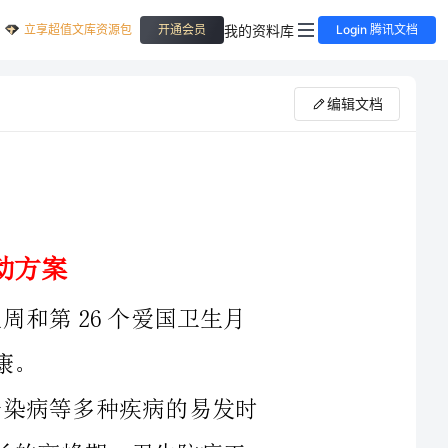
立享超值文库资源包
我的资料库
开通会员
Login 腾讯文档
编辑文档
一、活动主题：今年夏季公共卫生周和第26个爱国卫生月
夏夏之交是呼吸道传染病、肠道传染病等多种疾病的易发时
期，也是传播多种疾病的病媒生物繁殖、生长的高峰期，卫生防病工
作任务十分艰巨。通过开展爱国卫生活动，宣传各类预防疾病知识，
提高公共卫生意识，养成良好卫生习惯，同时清除各类病媒生物孳生