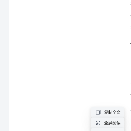
方
案
小
学
爱
国
卫
生
月
的
复制全文
活
全屏阅读
动