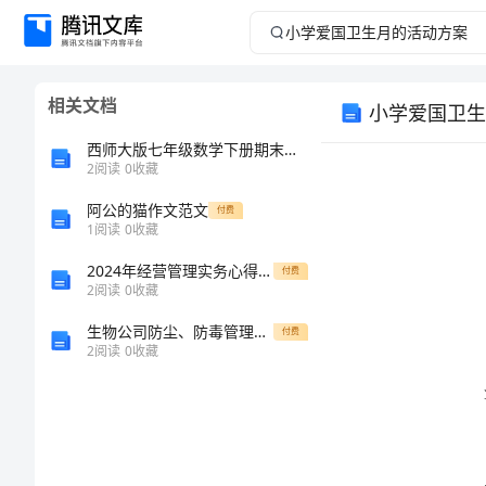
小
学
相关文档
小学爱国卫生
爱
西师大版七年级数学下册期末考试学生专用
国
2
阅读
0
收藏
阿公的猫作文范文
卫
付费
1
阅读
0
收藏
生
2024年经营管理实务心得体会(优质篇)
付费
2
阅读
0
收藏
月
生物公司防尘、防毒管理制度范本
付费
2
阅读
0
收藏
的
活
动