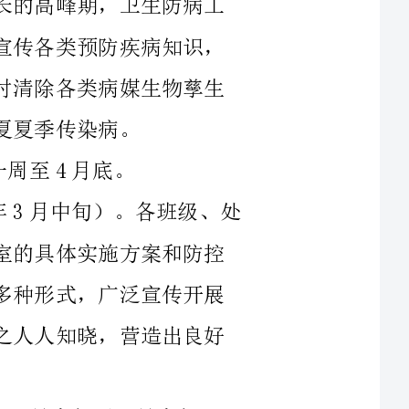
第一阶段：宣传发动阶段（20xx年3月中旬）。各班级、处
室要根据活动的要求，研究制定本班级、处室的具体实施方案和防控
传染病措施，明确重点，落实责任，并采取多种形式，广泛宣传开展
夏季爱国卫生运动的目的、意义和任务，使之人人知晓，营造出良好
第二阶段：具体实施阶段（20xx年3月中旬至4月中旬）。
各班级、处室要根据实际，按照突出重点、全面整治的原则，认真组
第三阶段：总结评比阶段（20xx年4月下旬）。各班级、处
室对夏季爱国卫生运动开展情况进行总结，学校将对先进班级、处室